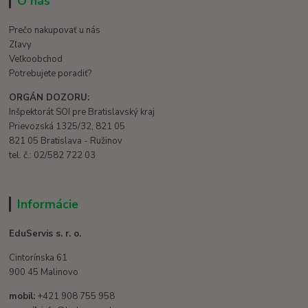
O nás
Prečo nakupovať u nás
Zľavy
Veľkoobchod
Potrebujete poradiť?
ORGÁN DOZORU:
Inšpektorát SOI pre Bratislavský kraj
Prievozská 1325/32, 821 05
821 05 Bratislava - Ružinov
tel. č.: 02/582 722 03
Informácie
EduServis s. r. o.
Cintorínska 61
900 45 Malinovo
mobil:
+421 908 755 958