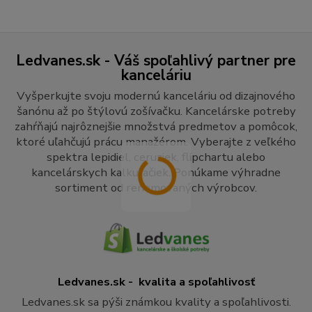
Ledvanes.sk - Váš spoľahlivý partner pre
kanceláriu
Vyšperkujte svoju modernú kanceláriu od dizajnového
šanónu až po štýlovú zošívačku. Kancelárske potreby
zahŕňajú najrôznejšie množstvá predmetov a pomôcok,
ktoré uľahčujú prácu manažérom. Vyberajte z veľkého
spektra lepidiel, ceruziek, flipchartu alebo
kancelárskych kalkulačiek. Ponúkame výhradne
sortiment od renomovaných výrobcov.
Ledvanes.sk - kvalita a spoľahlivosť
Ledvanes.sk sa pýši známkou kvality a spoľahlivosti.