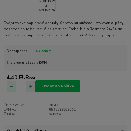
Dvojvrstvové papierové obrúsky. Servítky sú súčasťou stolovania, párty,
posedenia v reštaurácii či na zmrzline. Farba: biela Rozmery: 24x24 cm
Počet vrstiev papiera: 2 Počet servítok v balení: 250 ks
celý popis
Dostupnosť
Skladom
Nie sme platcovia DPH
4,40 EUR
/
bal
Pridať do košíka
Číslo produktu:
30.42
EAN kód:
8591199859002
Značka:
WIMEX
Kompletné špecifikácie