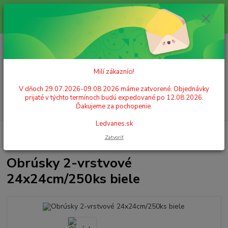
Milí zákazníci! V dňoch 29.07.2026-09.08.2026 máme zatvorené.
Objednávky prijaté v týchto termínoch budú expedované po 12.08.2026.
Ďakujeme za pochopenie. Ledvanes.sk
0
ks
+421 908 755 958
za
0,00 EUR
Po. - Pia. od 9:00 hod. - 16:00 hod.
Milí zákazníci!
Menu
V dňoch 29.07.2026-09.08.2026 máme zatvorené. Objednávky
prijaté v týchto termínoch budú expedované po 12.08.2026.
Hľadať
Ďakujeme za pochopenie.
Ledvanes.sk
Úvod
GASTRO POTREBY A PÁRTY
Servítky
Obrúsky 2-vrstvové
Zatvoriť
24x24cm/250ks biele
Obrúsky 2-vrstvové
24x24cm/250ks biele