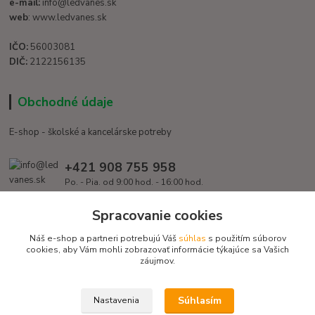
e-mail:
info@ledvanes.sk
web
: www.ledvanes.sk
IČO:
56003081
DIČ:
2122156135
Obchodné údaje
E-shop - školské a kancelárske potreby
+421 908 755 958
Po. - Pia. od 9:00 hod. - 16:00 hod.
info@ledvanes.sk
Spracovanie cookies
Náš e-shop a partneri potrebujú Váš
súhlas
s použitím súborov
cookies, aby Vám mohli zobrazovať informácie týkajúce sa Vašich
záujmov.
Súhlasím
Nastavenia
Copyright © 2016 EduServis s. r. o. - Všetky práva vyhradené / Design