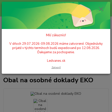
Milí zákazníci! V dňoch 29.07.2026-09.08.2026 máme zatvorené.
Objednávky prijaté v týchto termínoch budú expedované po 12.08.2026.
Ďakujeme za pochopenie. Ledvanes.sk
0
ks
+421 908 755 958
za
0,00 EUR
Po. - Pia. od 9:00 hod. - 16:00 hod.
Milí zákazníci!
Menu
V dňoch 29.07.2026-09.08.2026 máme zatvorené. Objednávky
prijaté v týchto termínoch budú expedované po 12.08.2026.
Hľadať
Ďakujeme za pochopenie.
Ledvanes.sk
Úvod
IDENTIFIKÁCIA A ORGANIZÁCIA
Obaly na dokumenty
Obaly
Zatvoriť
na doklady, karty
Obal na osobné doklady EKO
Obal na osobné doklady EKO