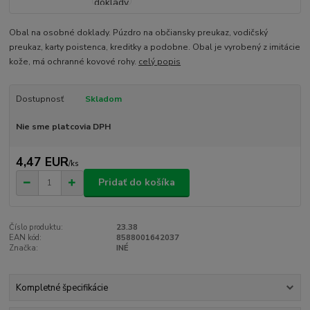
Obal na osobné doklady. Púzdro na občiansky preukaz, vodičský
preukaz, karty poistenca, kreditky a podobne. Obal je vyrobený z imitácie
kože, má ochranné kovové rohy.
celý popis
Dostupnosť
Skladom
Nie sme platcovia DPH
4,47 EUR
/
ks
Pridať do košíka
Číslo produktu:
23.38
EAN kód:
8588001642037
Značka:
INÉ
Kompletné špecifikácie