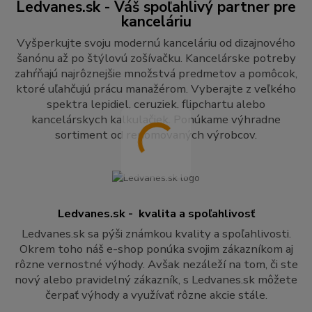
Ledvanes.sk - Váš spoľahlivý partner pre
kanceláriu
Vyšperkujte svoju modernú kanceláriu od dizajnového
šanónu až po štýlovú zošívačku. Kancelárske potreby
zahŕňajú najrôznejšie množstvá predmetov a pomôcok,
ktoré uľahčujú prácu manažérom. Vyberajte z veľkého
spektra lepidiel, ceruziek, flipchartu alebo
kancelárskych kalkulačiek. Ponúkame výhradne
sortiment od renomovaných výrobcov.
Ledvanes.sk - kvalita a spoľahlivosť
Ledvanes.sk sa pýši známkou kvality a spoľahlivosti.
Okrem toho náš e-shop ponúka svojim zákazníkom aj
rôzne vernostné výhody. Avšak nezáleží na tom, či ste
nový alebo pravidelný zákazník, s Ledvanes.sk môžete
čerpať výhody a využívať rôzne akcie stále.