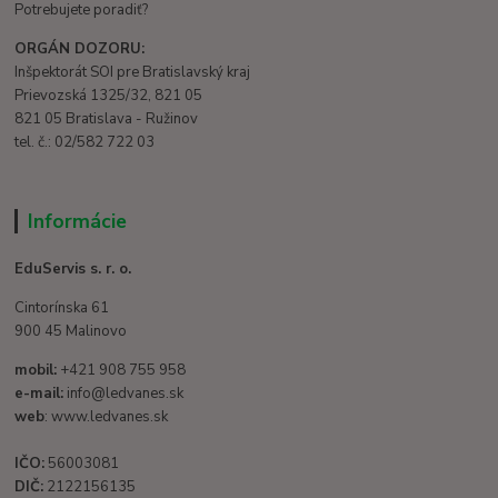
Potrebujete poradiť?
ORGÁN DOZORU:
Inšpektorát SOI pre Bratislavský kraj
Prievozská 1325/32, 821 05
821 05 Bratislava - Ružinov
tel. č.: 02/582 722 03
Informácie
EduServis s. r. o.
Cintorínska 61
900 45 Malinovo
mobil:
+421 908 755 958
e-mail:
info@ledvanes.sk
web
: www.ledvanes.sk
IČO:
56003081
DIČ:
2122156135