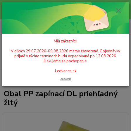
Milí zákazníci! V dňoch 29.07.2026-09.08.2026 máme zatvorené.
Objednávky prijaté v týchto termínoch budú expedované po 12.08.2026.
Ďakujeme za pochopenie. Ledvanes.sk
0
ks
+421 908 755 958
za
0,00 EUR
Po. - Pia. od 9:00 hod. - 16:00 hod.
Milí zákazníci!
Menu
V dňoch 29.07.2026-09.08.2026 máme zatvorené. Objednávky
prijaté v týchto termínoch budú expedované po 12.08.2026.
Hľadať
Ďakujeme za pochopenie.
Ledvanes.sk
Úvod
IDENTIFIKÁCIA A ORGANIZÁCIA
Obaly na dokumenty
Obaly
Zatvoriť
zapínacie
Obal PP zapínací DL priehľadný žltý
Obal PP zapínací DL priehľadný
žltý