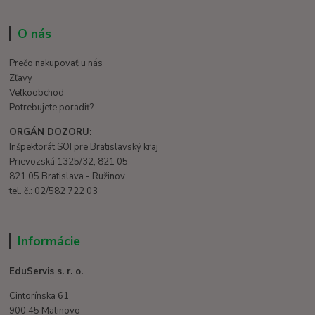
O nás
Prečo nakupovať u nás
Zľavy
Veľkoobchod
Potrebujete poradiť?
ORGÁN DOZORU:
Inšpektorát SOI pre Bratislavský kraj
Prievozská 1325/32, 821 05
821 05 Bratislava - Ružinov
tel. č.: 02/582 722 03
Informácie
EduServis s. r. o.
Cintorínska 61
900 45 Malinovo