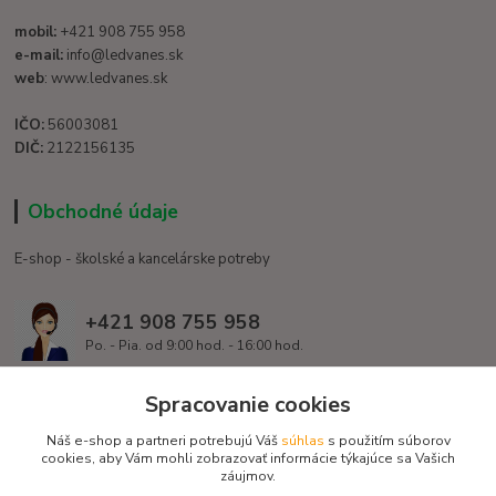
mobil:
+421 908 755 958
e-mail:
info@ledvanes.sk
web
: www.ledvanes.sk
IČO:
56003081
DIČ:
2122156135
Obchodné údaje
E-shop - školské a kancelárske potreby
+421 908 755 958
Po. - Pia. od 9:00 hod. - 16:00 hod.
info@ledvanes.sk
Spracovanie cookies
Náš e-shop a partneri potrebujú Váš
súhlas
s použitím súborov
cookies, aby Vám mohli zobrazovať informácie týkajúce sa Vašich
záujmov.