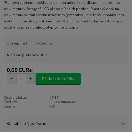
Plastová zapínacia odkladacia mapa určená na odkladanie a prenos
dokumentov, fotografií, CD alebo písacích potrieb. Plastový obal na
dokumenty so zatláčacím uzáverom (patentkou) pre lepšiu manipuláciu
a eliminináciu straty dokumentov. Obal DL je priehľadný, vyhotovený z
pružného priesvitného polypro...
celý popis
Dostupnosť
Skladom
Nie sme platcovia DPH
0,68 EUR
/
ks
Pridať do košíka
Číslo produktu:
47.17
EAN kód:
5901498044543
Značka:
INÉ
Kompletné špecifikácie