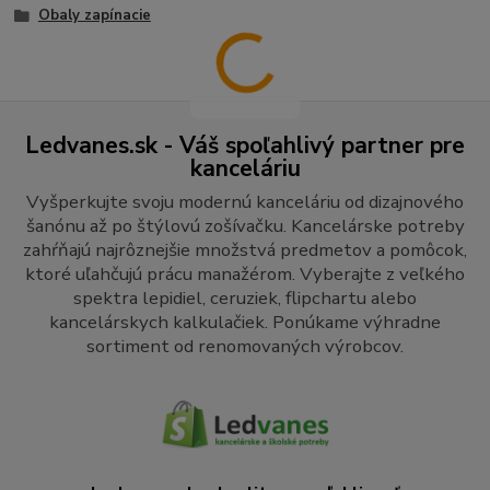
Obaly zapínacie
Ledvanes.sk - Váš spoľahlivý partner pre
kanceláriu
Vyšperkujte svoju modernú kanceláriu od dizajnového
šanónu až po štýlovú zošívačku. Kancelárske potreby
zahŕňajú najrôznejšie množstvá predmetov a pomôcok,
ktoré uľahčujú prácu manažérom. Vyberajte z veľkého
spektra lepidiel, ceruziek, flipchartu alebo
kancelárskych kalkulačiek. Ponúkame výhradne
sortiment od renomovaných výrobcov.