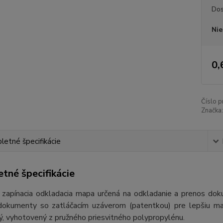
Dos
Nie
0,
Číslo p
Značka:
etné špecifikácie
tné špecifikácie
 zapínacia odkladacia mapa určená na odkladanie a prenos dokum
dokumenty so zatláčacím uzáverom (patentkou) pre lepšiu man
ý, vyhotovený z pružného priesvitného polypropylénu.