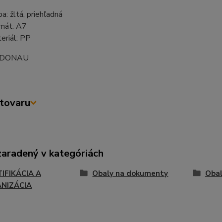
ba: žltá, priehľadná
mát: A7
eriál: PP
: DONAU
tovaru
zaradený v kategóriách
TIFIKÁCIA A
Obaly na dokumenty
Obal
NIZÁCIA