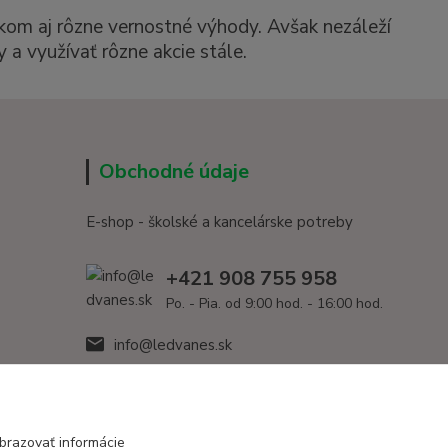
kom aj rôzne vernostné výhody. Avšak nezáleží
 a využívať rôzne akcie stále.
Obchodné údaje
E-shop - školské a kancelárske potreby
+421 908 755 958
Po. - Pia. od 9:00 hod. - 16:00 hod.
info@ledvanes.sk
brazovať informácie