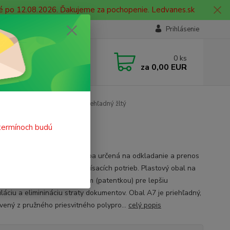
né po 12.08.2026. Ďakujeme za pochopenie. Ledvanes.sk
Prihlásenie
e si rady? Zavolajte.
0
ks
 908 755 958
za
0,00 EUR
ia. od 9:00 hod. - 16:00 hod.
ie
Obal PP zapínací A7 priehľadný žltý
termínoch budú
vá zapínacia odkladacia mapa určená na odkladanie a prenos
ntov, fotografií, CD alebo písacích potrieb. Plastový obal na
nty so zatláčacím uzáverom (patentkou) pre lepšiu
láciu a eliminináciu straty dokumentov. Obal A7 je priehľadný,
vený z pružného priesvitného polypro...
celý popis