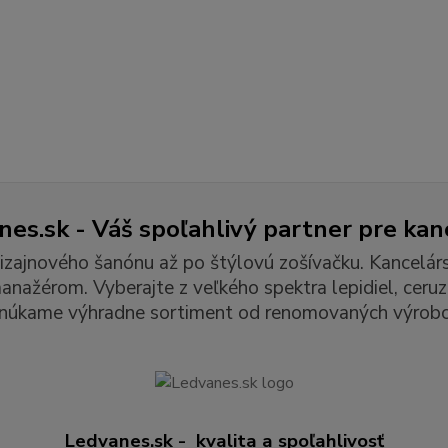
es.sk - Váš spoľahlivý partner pre kan
izajnového šanónu až po štýlovú zošívačku. Kancelár
ažérom. Vyberajte z veľkého spektra lepidiel, ceruzie
núkame výhradne sortiment od renomovaných výrobc
Ledvanes.sk - kvalita a spoľahlivosť