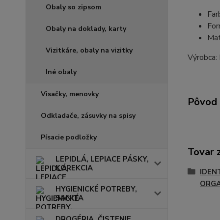
Obaly so zipsom
Far
For
Obaly na doklady, karty
Mat
Vizitkáre, obaly na vizitky
Výrobca
Iné obaly
Visačky, menovky
Pôvod 
Odkladače, zásuvky na spisy
Písacie podložky
Tovar 
LEPIDLÁ, LEPIACE PÁSKY,
KOREKCIA
IDEN
ORGA
HYGIENICKÉ POTREBY,
SANITA
DROGÉRIA, ČISTENIE,