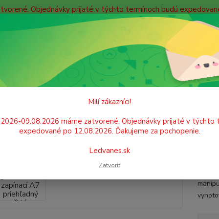
atvorené. Objednávky prijaté v týchto termínoch budú expedova
bných údajov
Doprava
Kontakty
Blog
Neviet
Hľadať
+421
Po. - P
IDENTIFIKÁCIA A ORGANIZÁCIA
Obaly na dokumenty
Obaly zapínac
Milí zákazníci!
 PP zapínací A7 priehľadný žltý
.2026-09.08.2026 máme zatvorené. Objednávky prijaté v týchto 
expedované po 12.08.2026. Ďakujeme za pochopenie.
Plasto
Ledvanes.sk
dokume
Zatvoriť
dokume
manipu
vyhoto