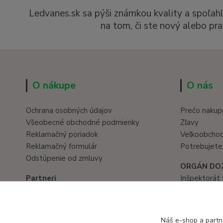
Ledvanes.sk sa pýši známkou kvality a spoľah
na tom, či ste nový alebo pra
O nákupe
O nás
Ochrana osobných údajov
Prečo nakup
Všeobecné obchodné podmienky
Zľavy
Reklamačný poriadok
Veľkoobcho
Reklamačný formulár
Potrebujete
Odstúpenie od zmluvy
ORGÁN DO
Partneri
Inšpektorát 
Hračky eshop
Prievozská 
www.eduservis.sk
821 05 Brati
tel. č.: 02/
Náš e-shop a partn