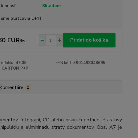
tupnosť
Skladom
 sme platcovia DPH
60 EUR
Pridať do košíka
/
ks
roduktu:
47.09
EAN kód:
5901498048695
KARTON P+P
Komentáre
0
entov, fotografií, CD alebo písacích potrieb. Plastový
ipuláciu a eliminináciu straty dokumentov. Obal A7 je