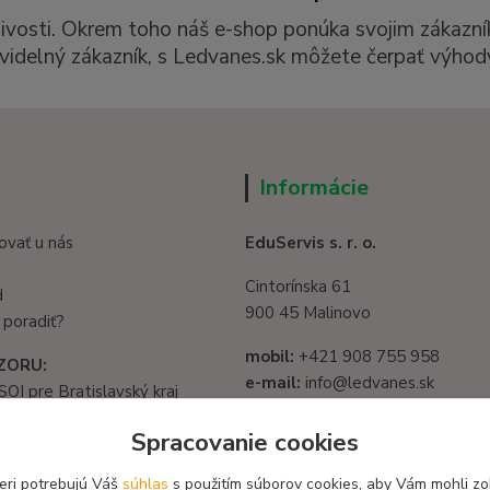
livosti. Okrem toho náš e-shop ponúka svojim zákazní
videlný zákazník, s Ledvanes.sk môžete čerpať výhody
Informácie
ovať u nás
EduServis s. r. o.
Cintorínska 61
d
900 45 Malinovo
 poradiť?
mobil:
+421 908 755 958
ZORU:
e-mail:
info@ledvanes.sk
SOI pre Bratislavský kraj
web
: www.ledvanes.sk
1325/32, 821 05
Spracovanie cookies
slava - Ružinov
IČO:
56003081
582 722 03
eri potrebujú Váš
súhlas
s použitím súborov cookies, aby Vám mohli zo
DIČ:
2122156135