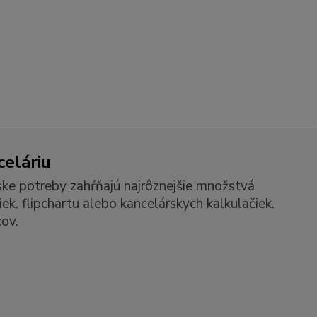
celáriu
ske potreby zahŕňajú najrôznejšie množstvá
k, flipchartu alebo kancelárskych kalkulačiek.
ov.