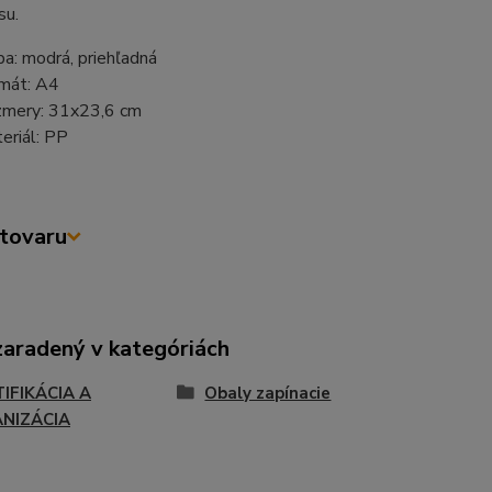
su.
ba: modrá, priehľadná
mát: A4
mery: 31x23,6 cm
eriál: PP
tovaru
zaradený v kategóriách
TIFIKÁCIA A
Obaly zapínacie
NIZÁCIA