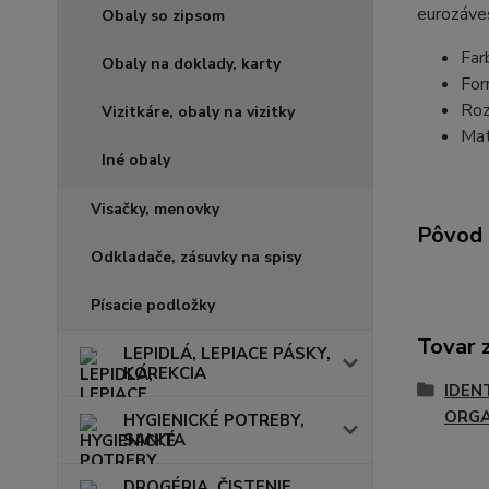
eurozáve
Obaly so zipsom
Far
Obaly na doklady, karty
For
Roz
Vizitkáre, obaly na vizitky
Mat
Iné obaly
Visačky, menovky
Pôvod 
Odkladače, zásuvky na spisy
Písacie podložky
Tovar 
LEPIDLÁ, LEPIACE PÁSKY,
KOREKCIA
IDEN
ORGA
HYGIENICKÉ POTREBY,
SANITA
DROGÉRIA, ČISTENIE,