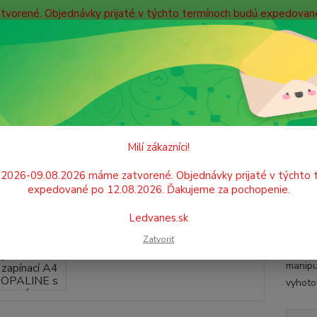
atvorené. Objednávky prijaté v týchto termínoch budú expedova
bných údajov
Doprava
Kontakty
Blog
Neviet
Hľadať
+421
Po. - P
IDENTIFIKÁCIA A ORGANIZÁCIA
Obaly na dokumenty
Obaly zapínac
Milí zákazníci!
 PP zapínací A4 OPALINE s eu
.2026-09.08.2026 máme zatvorené. Objednávky prijaté v týchto 
expedované po 12.08.2026. Ďakujeme za pochopenie.
Plasto
Ledvanes.sk
dokume
Zatvoriť
dokume
manipu
vyhoto