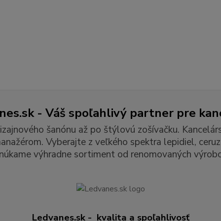
es.sk - Váš spoľahlivý partner pre kan
izajnového šanónu až po štýlovú zošívačku. Kancelár
ažérom. Vyberajte z veľkého spektra lepidiel, ceruzie
núkame výhradne sortiment od renomovaných výrobc
Ledvanes.sk - kvalita a spoľahlivosť