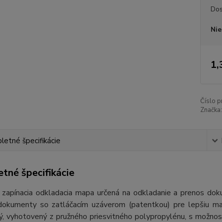
Dos
Nie
1,
Číslo p
Značka:
etné špecifikácie
tné špecifikácie
 zapínacia odkladacia mapa určená na odkladanie a prenos dokum
dokumenty so zatláčacím uzáverom (patentkou) pre lepšiu man
ý, vyhotovený z pružného priesvitného polypropylénu, s možnos