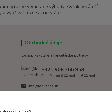
kom aj rôzne vernostné výhody. Avšak nezáleží
 a využívať rôzne akcie stále.
Obchodné údaje
E-shop - školské a kancelárske potreby
+421 908 755 958
Po. - Pia. od 9:00 hod. - 16:00 hod.
info@ledvanes.sk
brazovať informácie