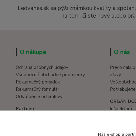
Ledvanes.sk sa pýši známkou kvality a spoľah
na tom, či ste nový alebo pra
O nákupe
O nás
Ochrana osobných údajov
Prečo nakup
Všeobecné obchodné podmienky
Zľavy
Reklamačný poriadok
Veľkoobcho
Reklamačný formulár
Potrebujete
Odstúpenie od zmluvy
ORGÁN DO
Partneri
Inšpektorát 
Hračky eshop
Prievozská 
www.eduservis.sk
821 05 Brati
tel. č.: 02/
Náš e-shop a partn