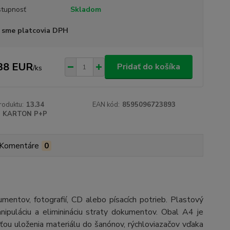
tupnosť
Skladom
 sme platcovia DPH
38 EUR
Pridať do košíka
/
ks
roduktu:
13.34
EAN kód:
8595096723893
KARTON P+P
Komentáre
0
entov, fotografií, CD alebo písacích potrieb. Plastový
ipuláciu a eliminináciu straty dokumentov. Obal A4 je
ťou uloženia materiálu do šanónov, rýchloviazačov vďaka