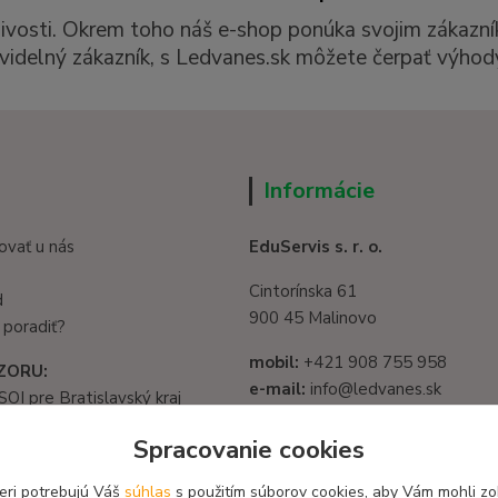
livosti. Okrem toho náš e-shop ponúka svojim zákazní
videlný zákazník, s Ledvanes.sk môžete čerpať výhody
Informácie
ovať u nás
EduServis s. r. o.
Cintorínska 61
d
900 45 Malinovo
 poradiť?
mobil:
+421 908 755 958
ZORU:
e-mail:
info@ledvanes.sk
SOI pre Bratislavský kraj
web
: www.ledvanes.sk
1325/32, 821 05
Spracovanie cookies
slava - Ružinov
IČO:
56003081
582 722 03
eri potrebujú Váš
súhlas
s použitím súborov cookies, aby Vám mohli zo
DIČ:
2122156135