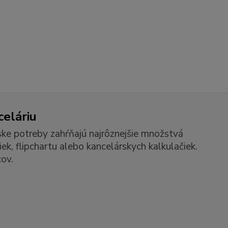
celáriu
ske potreby zahŕňajú najrôznejšie množstvá
k, flipchartu alebo kancelárskych kalkulačiek.
ov.