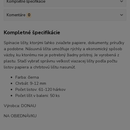
Kompletné špecifikácie
Komentáre
0
Kompletné špecifikácie
Spínacie lišty, ktorými ľahko zviažete papiere, dokumenty, príručky
a podobne. Násuvná lišta umožňuje rýchly a ekonomický spôsob
väzby, ku ktorému nie je potrebný žiadny prístroj. Je vyrobená z
plastu. Stačí vybrať správnu veľkosť viazacej lišty podľa počtu
listov papiera a chrbtovú lištu nasunúť.
Farba: čierna
Chrbát: 9-12 mm
Počet listov: 61-120 hárkov
Počet líšt v baleni: 50 ks
Výrobca: DONAU
NA OBJEDNÁVKU