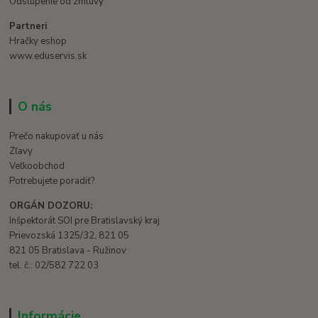
Odstúpenie od zmluvy
Partneri
Hračky eshop
www.eduservis.sk
O nás
Prečo nakupovať u nás
Zľavy
Veľkoobchod
Potrebujete poradiť?
ORGÁN DOZORU:
Inšpektorát SOI pre Bratislavský kraj
Prievozská 1325/32, 821 05
821 05 Bratislava - Ružinov
tel. č.: 02/582 722 03
Informácie