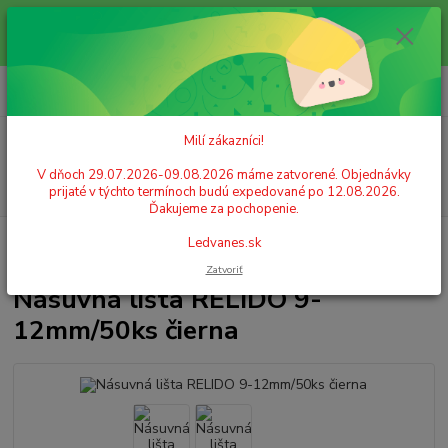
Milí zákazníci! V dňoch 29.07.2026-09.08.2026 máme zatvorené.
Objednávky prijaté v týchto termínoch budú expedované po 12.08.2026.
Ďakujeme za pochopenie. Ledvanes.sk
0
ks
+421 908 755 958
za
0,00 EUR
Po. - Pia. od 9:00 hod. - 16:00 hod.
Menu
Milí zákazníci!
V dňoch 29.07.2026-09.08.2026 máme zatvorené. Objednávky
Hľadať
prijaté v týchto termínoch budú expedované po 12.08.2026.
Ďakujeme za pochopenie.
Úvod
KANCELÁRSKA TECHNIKA
Viazanie
Lištová väzba
Ledvanes.sk
Násuvná lišta RELIDO 9-12mm/50ks čierna
Zatvoriť
Násuvná lišta RELIDO 9-
12mm/50ks čierna