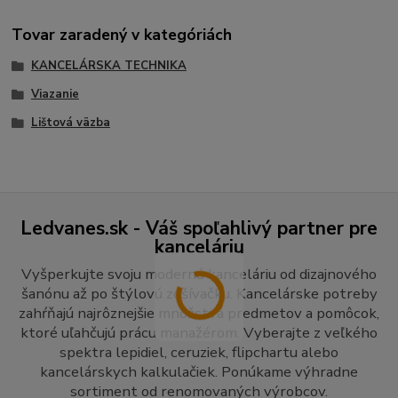
Tovar zaradený v kategóriách
KANCELÁRSKA TECHNIKA
Viazanie
Lištová väzba
Ledvanes.sk - Váš spoľahlivý partner pre
kanceláriu
Vyšperkujte svoju modernú kanceláriu od dizajnového
šanónu až po štýlovú zošívačku. Kancelárske potreby
zahŕňajú najrôznejšie množstvá predmetov a pomôcok,
ktoré uľahčujú prácu manažérom. Vyberajte z veľkého
spektra lepidiel, ceruziek, flipchartu alebo
kancelárskych kalkulačiek. Ponúkame výhradne
sortiment od renomovaných výrobcov.