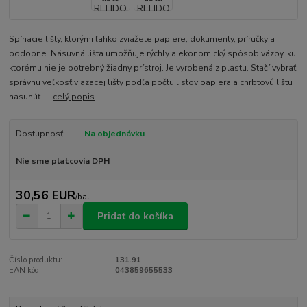
Spínacie lišty, ktorými ľahko zviažete papiere, dokumenty, príručky a
podobne. Násuvná lišta umožňuje rýchly a ekonomický spôsob väzby, ku
ktorému nie je potrebný žiadny prístroj. Je vyrobená z plastu. Stačí vybrať
správnu veľkosť viazacej lišty podľa počtu listov papiera a chrbtovú lištu
nasunúť. ...
celý popis
Dostupnosť
Na objednávku
Nie sme platcovia DPH
30,56 EUR
/
bal
Pridať do košíka
Číslo produktu:
131.91
EAN kód:
043859655533