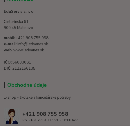
EduServis s. r. o.
Cintorínska 61
900 45 Malinovo
mobil:
+421 908 755 958
e-mail:
info@ledvanes.sk
web
: www.ledvanes.sk
IČO:
56003081
DIČ:
2122156135
Obchodné údaje
E-shop - školské a kancelárske potreby
+421 908 755 958
Po. - Pia. od 9:00 hod. - 16:00 hod.