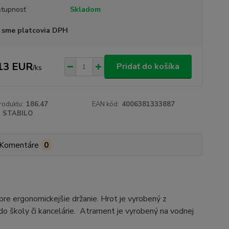
tupnosť
Skladom
 sme platcovia DPH
13 EUR
Pridať do košíka
/
ks
roduktu:
186.47
EAN kód:
4006381333887
STABILO
Komentáre
0
re ergonomickejšie držanie. Hrot je vyrobený z
j do školy či kancelárie. Atrament je vyrobený na vodnej