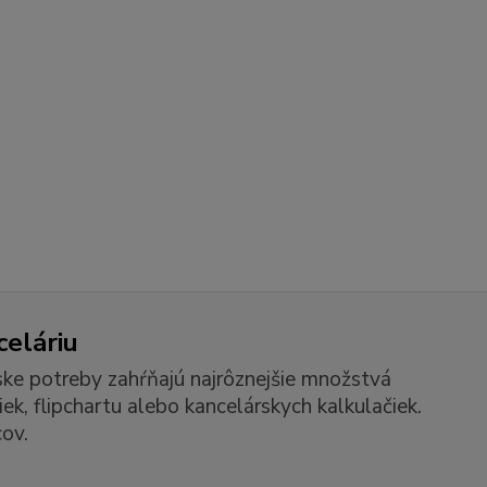
celáriu
ske potreby zahŕňajú najrôznejšie množstvá
k, flipchartu alebo kancelárskych kalkulačiek.
ov.