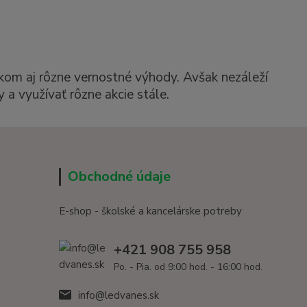
kom aj rôzne vernostné výhody. Avšak nezáleží
 a využívať rôzne akcie stále.
Obchodné údaje
E-shop - školské a kancelárske potreby
+421 908 755 958
Po. - Pia. od 9:00 hod. - 16:00 hod.
info@ledvanes.sk