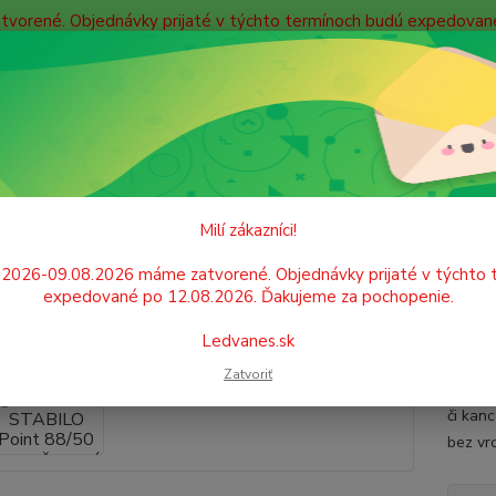
atvorené. Objednávky prijaté v týchto termínoch budú expedova
bných údajov
Doprava
Kontakty
Blog
Neviet
Hľadať
+421
Po. - P
PÍSACIE POTREBY
Linery
Liner STABILO Point 88/50 tmavočervený
Milí zákazníci!
r STABILO Point 88/50 tmavoče
.2026-09.08.2026 máme zatvorené. Objednávky prijaté v týchto 
expedované po 12.08.2026. Ďakujeme za pochopenie.
Liner 
Ledvanes.sk
tvar p
Zatvoriť
ocele. 
či kan
bez vrc