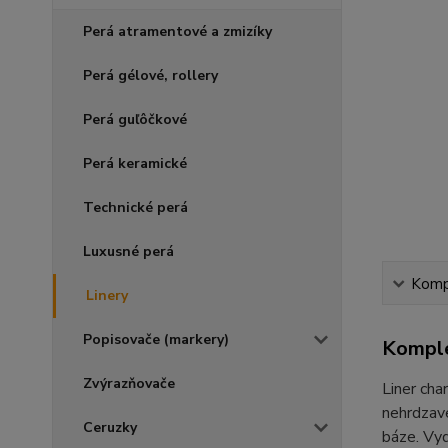
Perá atramentové a zmizíky
Perá gélové, rollery
Perá guľôčkové
Perá keramické
Technické perá
Luxusné perá
Kompl
Linery
Popisovače (markery)
Komple
Zvýrazňovače
Liner cha
nehrdzave
Ceruzky
báze. Vyd