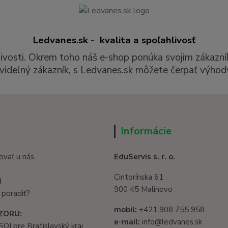
Ledvanes.sk - kvalita a spoľahlivosť
livosti. Okrem toho náš e-shop ponúka svojim zákazní
videlný zákazník, s Ledvanes.sk môžete čerpať výhody
Informácie
ovať u nás
EduServis s. r. o.
Cintorínska 61
d
900 45 Malinovo
 poradiť?
mobil:
+421 908 755 958
ZORU:
e-mail:
info@ledvanes.sk
SOI pre Bratislavský kraj