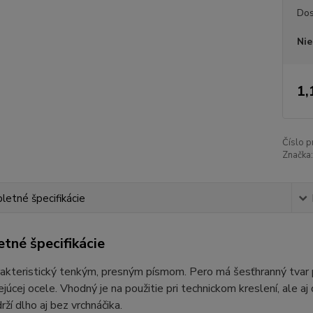
Dos
Nie
1,
Číslo p
Značka:
etné špecifikácie
tné špecifikácie
rakteristický tenkým, presným písmom. Pero má šesťhranný tvar p
júcej ocele. Vhodný je na použitie pri technickom kreslení, ale a
rží dlho aj bez vrchnáčika.