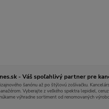
es.sk - Váš spoľahlivý partner pre kan
izajnového šanónu až po štýlovú zošívačku. Kancelár
ažérom. Vyberajte z veľkého spektra lepidiel, ceruzie
núkame výhradne sortiment od renomovaných výrobc