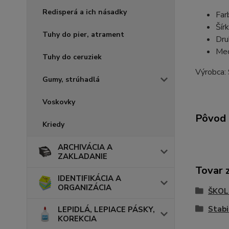
Redisperá a ich násadky
Far
Šír
Tuhy do pier, atrament
Dru
Mec
Tuhy do ceruziek
Výrobca:
Gumy, strúhadlá
Voskovky
Pôvod 
Kriedy
ARCHIVÁCIA A
ZAKLADANIE
Tovar 
IDENTIFIKÁCIA A
ORGANIZÁCIA
ŠKOL
Stabi
LEPIDLÁ, LEPIACE PÁSKY,
KOREKCIA