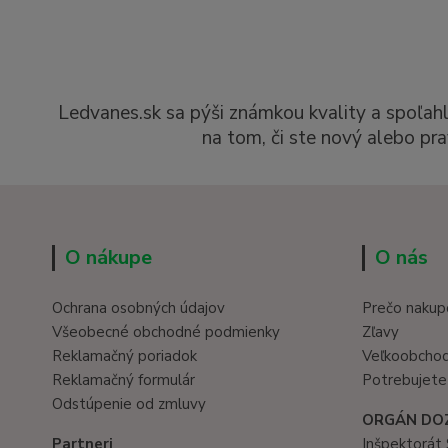
Ledvanes.sk sa pýši známkou kvality a spoľah
na tom, či ste nový alebo pra
O nákupe
O nás
Ochrana osobných údajov
Prečo nakup
Všeobecné obchodné podmienky
Zľavy
Reklamačný poriadok
Veľkoobcho
Reklamačný formulár
Potrebujete
Odstúpenie od zmluvy
ORGÁN DO
Partneri
Inšpektorát 