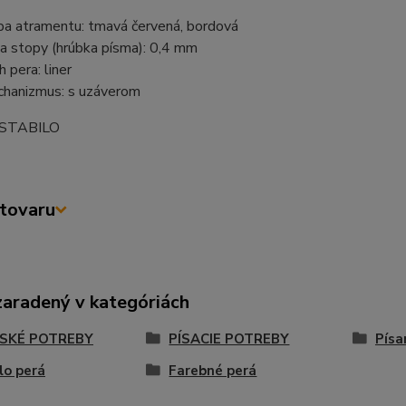
ba atramentu: tmavá červená, bordová
ka stopy (hrúbka písma): 0,4 mm
h pera: liner
hanizmus: s uzáverom
 STABILO
tovaru
zaradený v kategóriách
SKÉ POTREBY
PÍSACIE POTREBY
Písa
lo perá
Farebné perá