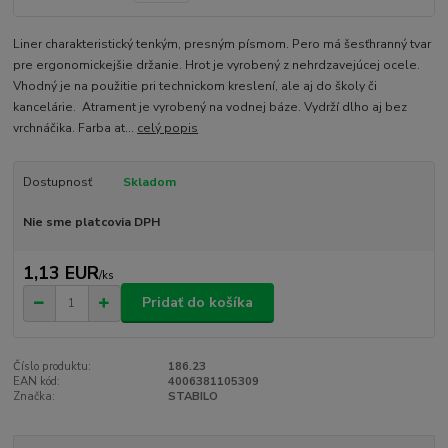
Liner charakteristický tenkým, presným písmom. Pero má šesťhranný tvar
pre ergonomickejšie držanie. Hrot je vyrobený z nehrdzavejúcej ocele.
Vhodný je na použitie pri technickom kreslení, ale aj do školy či
kancelárie. Atrament je vyrobený na vodnej báze. Vydrží dlho aj bez
vrchnáčika. Farba at...
celý popis
Dostupnosť
Skladom
Nie sme platcovia DPH
1,13 EUR
/
ks
Pridať do košíka
Číslo produktu:
186.23
EAN kód:
4006381105309
Značka:
STABILO