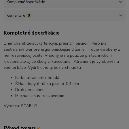
Kompletné špecifikácie
Komentáre
0
Kompletné špecifikácie
Liner charakteristický tenkým, presným písmom. Pero má
šesťhranný tvar pre ergonomickejšie držanie. Hrot je vyrobený z
nehrdzavejúcej ocele. Vhodný je na použitie pri technickom
kreslení, ale aj do školy či kancelárie. Atrament je vyrobený na
vodnej báze. Vydrží dlho aj bez vrchnáčika.
Farba atramentu: hnedá
Šírka stopy (hrúbka písma): 0,4 mm
Druh pera: liner
Mechanizmus: s uzáverom
Výrobca: STABILO
Pôvod tovaru