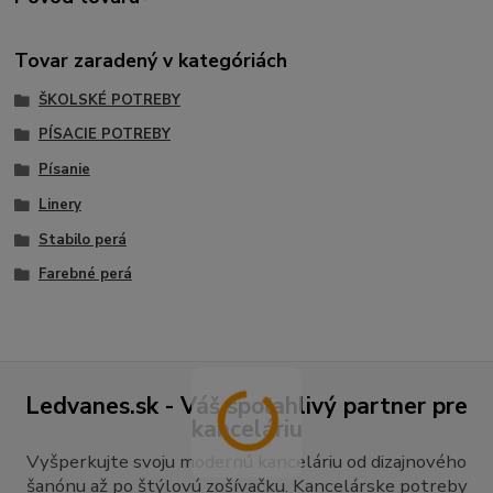
Tovar zaradený v kategóriách
ŠKOLSKÉ POTREBY
PÍSACIE POTREBY
Písanie
Linery
Stabilo perá
Farebné perá
Ledvanes.sk - Váš spoľahlivý partner pre
kanceláriu
Vyšperkujte svoju modernú kanceláriu od dizajnového
šanónu až po štýlovú zošívačku. Kancelárske potreby