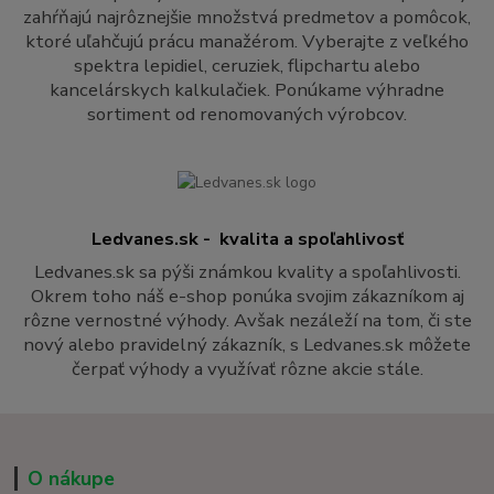
zahŕňajú najrôznejšie množstvá predmetov a pomôcok,
ktoré uľahčujú prácu manažérom. Vyberajte z veľkého
spektra lepidiel, ceruziek, flipchartu alebo
kancelárskych kalkulačiek. Ponúkame výhradne
sortiment od renomovaných výrobcov.
Ledvanes.sk - kvalita a spoľahlivosť
Ledvanes.sk sa pýši známkou kvality a spoľahlivosti.
Okrem toho náš e-shop ponúka svojim zákazníkom aj
rôzne vernostné výhody. Avšak nezáleží na tom, či ste
nový alebo pravidelný zákazník, s Ledvanes.sk môžete
čerpať výhody a využívať rôzne akcie stále.
O nákupe