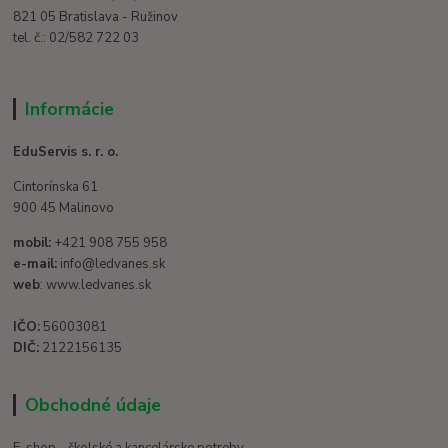
821 05 Bratislava - Ružinov
tel. č.: 02/582 722 03
Informácie
EduServis s. r. o.
Cintorínska 61
900 45 Malinovo
mobil:
+421 908 755 958
e-mail:
info@ledvanes.sk
web
: www.ledvanes.sk
IČO:
56003081
DIČ:
2122156135
Obchodné údaje
E-shop - školské a kancelárske potreby