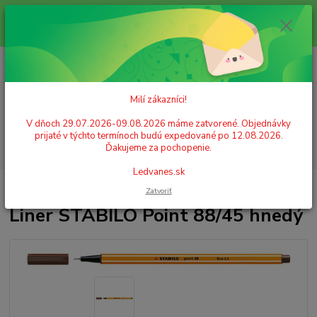
Milí zákazníci! V dňoch 29.07.2026-09.08.2026 máme zatvorené.
Objednávky prijaté v týchto termínoch budú expedované po 12.08.2026.
Ďakujeme za pochopenie. Ledvanes.sk
0
ks
+421 908 755 958
za
0,00 EUR
Po. - Pia. od 9:00 hod. - 16:00 hod.
Milí zákazníci!
Menu
V dňoch 29.07.2026-09.08.2026 máme zatvorené. Objednávky
prijaté v týchto termínoch budú expedované po 12.08.2026.
Hľadať
Ďakujeme za pochopenie.
Ledvanes.sk
Úvod
PÍSACIE POTREBY
Linery
Liner STABILO Point 88/45 hnedý
Zatvoriť
Liner STABILO Point 88/45 hnedý