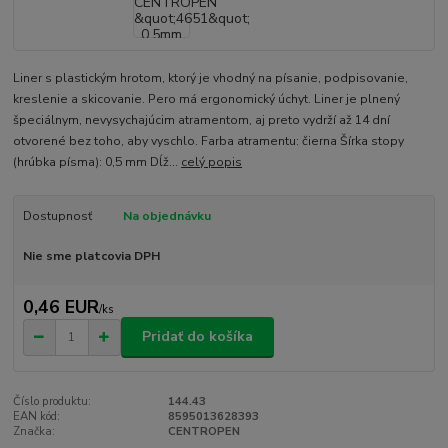
Liner s plastickým hrotom, ktorý je vhodný na písanie, podpisovanie,
kreslenie a skicovanie. Pero má ergonomický úchyt. Liner je plnený
špeciálnym, nevysychajúcim atramentom, aj preto vydrží až 14 dní
otvorené bez toho, aby vyschlo. Farba atramentu: čierna Šírka stopy
(hrúbka písma): 0,5 mm Dĺž...
celý popis
Dostupnosť
Na objednávku
Nie sme platcovia DPH
0,46 EUR
/
ks
Pridať do košíka
Číslo produktu:
144.43
EAN kód:
8595013628393
Značka:
CENTROPEN