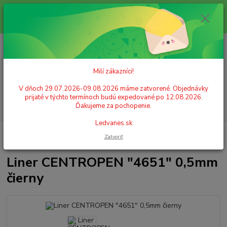
Milí zákazníci! V dňoch 29.07.2026-09.08.2026 máme zatvorené.
Objednávky prijaté v týchto termínoch budú expedované po 12.08.2026.
Ďakujeme za pochopenie. Ledvanes.sk
0
ks
+421 908 755 958
za
0,00 EUR
Po. - Pia. od 9:00 hod. - 16:00 hod.
Milí zákazníci!
Menu
V dňoch 29.07.2026-09.08.2026 máme zatvorené. Objednávky
prijaté v týchto termínoch budú expedované po 12.08.2026.
Hľadať
Ďakujeme za pochopenie.
Ledvanes.sk
Úvod
PÍSACIE POTREBY
Linery
Liner CENTROPEN "4651" 0,5mm
Zatvoriť
čierny
Liner CENTROPEN "4651" 0,5mm
čierny