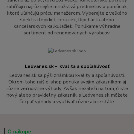
zahŕňajú najrôznejšie množstvá predmetov a pomôcok,
ktoré uľahčujú prácu manažérom. Vyberajte z veľkého
spektra lepidiel, ceruziek, flipchartu alebo
kancelárskych kalkulačiek. Ponúkame výhradne
sortiment od renomovaných výrobcov.
Ledvanes.sk - kvalita a spoľahlivosť
Ledvanes.sk sa pýši známkou kvality a spoľahlivosti.
Okrem toho náš e-shop ponúka svojim zákazníkom aj
rôzne vernostné výhody. Avšak nezáleží na tom, či ste
nový alebo pravidelný zákazník, s Ledvanes.sk môžete
čerpať výhody a využívať rôzne akcie stále.
O nákupe