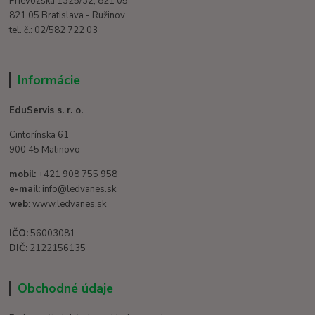
Prievozská 1325/32, 821 05
821 05 Bratislava - Ružinov
tel. č.: 02/582 722 03
Informácie
EduServis s. r. o.
Cintorínska 61
900 45 Malinovo
mobil:
+421 908 755 958
e-mail:
info@ledvanes.sk
web
: www.ledvanes.sk
IČO:
56003081
DIČ:
2122156135
Obchodné údaje