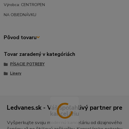
Výrobca: CENTROPEN
NA OBJEDNÁVKU
Pôvod tovaru
Tovar zaradený v kategóriách
PÍSACIE POTREBY
Linery
Ledvanes.sk - Váš spoľahlivý partner pre
kanceláriu
Vyšperkujte svoju modernú kanceláriu od dizajnového
šanónu až po štýlovú zošívačku. Kancelárske potreby