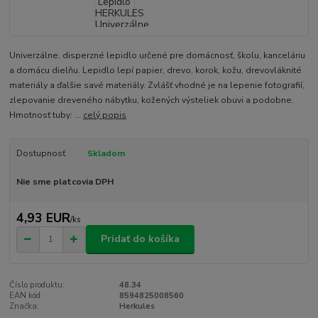
Univerzálne, disperzné lepidlo určené pre domácnosť, školu, kanceláriu
a domácu dielňu. Lepidlo lepí papier, drevo, korok, kožu, drevovláknité
materiály a ďalšie savé materiály. Zvlášť vhodné je na lepenie fotografií,
zlepovanie dreveného nábytku, kožených výsteliek obuvi a podobne.
Hmotnosť tuby: ...
celý popis
Dostupnosť
Skladom
Nie sme platcovia DPH
4,93 EUR
/
ks
Pridať do košíka
Číslo produktu:
48.34
EAN kód:
8594825008560
Značka:
Herkules