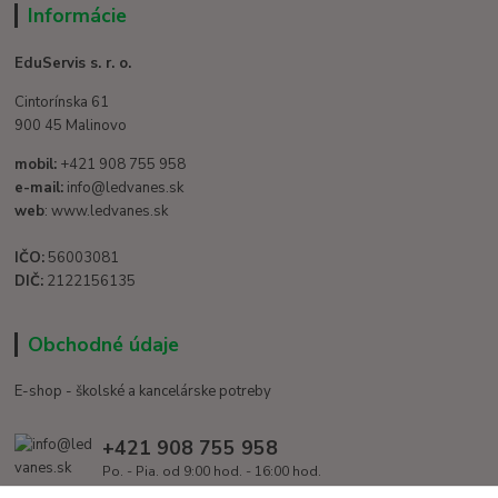
Informácie
EduServis s. r. o.
Cintorínska 61
900 45 Malinovo
mobil:
+421 908 755 958
e-mail:
info@ledvanes.sk
web
: www.ledvanes.sk
IČO:
56003081
DIČ:
2122156135
Obchodné údaje
E-shop - školské a kancelárske potreby
+421 908 755 958
Po. - Pia. od 9:00 hod. - 16:00 hod.