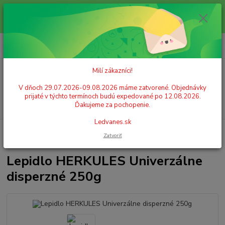
Milí zákazníci! V dňoch 29.07.2026-09.08.2026 máme zatvorené.
Objednávky prijaté v týchto termínoch budú expedované po 12.08.2026.
Ďakujeme za pochopenie. Ledvanes.sk
0
ks
+421 908 755 958
za
0,00 EUR
Po. - Pia. od 9:00 hod. - 16:00 hod.
Milí zákazníci!
Menu
V dňoch 29.07.2026-09.08.2026 máme zatvorené. Objednávky
prijaté v týchto termínoch budú expedované po 12.08.2026.
Hľadať
Ďakujeme za pochopenie.
Ledvanes.sk
Úvod
ŠKOLSKÉ POTREBY
Lepidlo HERKULES Univerzálne disperzné
Zatvoriť
250g
Lepidlo HERKULES Univerzálne
disperzné 250g