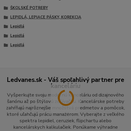
ŠKOLSKÉ POTREBY
LEPIDLÁ, LEPIACE PÁSKY, KOREKCIA
Lepidlá
Lepidlá
Lepidlá
Ledvanes.sk - Váš spoľahlivý partner pre
kanceláriu
Vyšperkujte svoju modernú kanceláriu od dizajnového
šanónu až po štýlovú zošívačku. Kancelárske potreby
zahŕňajú najrôznejšie množstvá predmetov a pomôcok,
ktoré uľahčujú prácu manažérom. Vyberajte z veľkého
spektra lepidiel, ceruziek, flipchartu alebo
kancelárskych kalkulačiek. Ponúkame výhradne