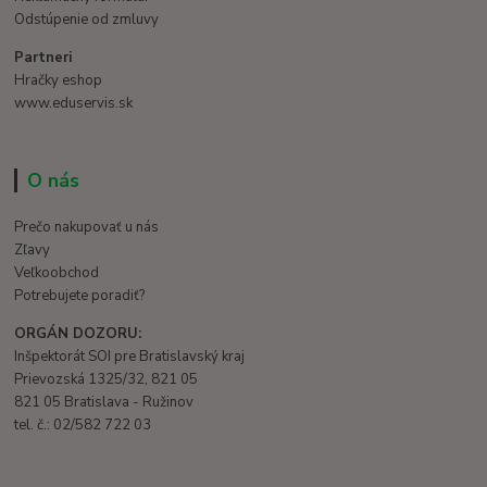
Odstúpenie od zmluvy
Partneri
Hračky eshop
www.eduservis.sk
O nás
Prečo nakupovať u nás
Zľavy
Veľkoobchod
Potrebujete poradiť?
ORGÁN DOZORU:
Inšpektorát SOI pre Bratislavský kraj
Prievozská 1325/32, 821 05
821 05 Bratislava - Ružinov
tel. č.: 02/582 722 03