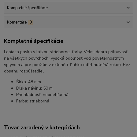
Kompletné špecifikácie
Komentáre
0
Kompletné špecifikácie
Lepiaca páska s látkou striebornej farby. Veľmi dobrá priľnavosť
na všetkých povrchoch, vysoká odolnosť voči poveternostným
vplyvom a pre použitie v exteriéri. Ľahko odtrhnuteľná rukou. Bez
obsahu rozpúšťadiel.
Šírka: 48 mm
Dĺžka návinu: 50 m
Priehľadnosť: nepriehľadná
Farba: strieborná
Tovar zaradený v kategóriách