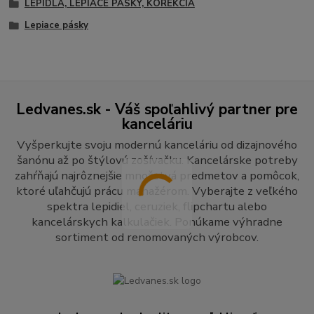
LEPIDLÁ, LEPIACE PÁSKY, KOREKCIA
Lepiace pásky
Ledvanes.sk - Váš spoľahlivý partner pre
kanceláriu
Vyšperkujte svoju modernú kanceláriu od dizajnového
šanónu až po štýlovú zošívačku. Kancelárske potreby
zahŕňajú najrôznejšie množstvá predmetov a pomôcok,
ktoré uľahčujú prácu manažérom. Vyberajte z veľkého
spektra lepidiel, ceruziek, flipchartu alebo
kancelárskych kalkulačiek. Ponúkame výhradne
sortiment od renomovaných výrobcov.