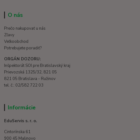
O nás
Prečo nakupovať u nás
Zľavy
Veľkoobchod
Potrebujete poradiť?
ORGÁN DOZORU:
Inšpektorát SOI pre Bratislavský kraj
Prievozská 1325/32, 821 05
821 05 Bratislava - Ružinov
tel. č.: 02/582 722 03
Informácie
EduServis s. r. o.
Cintorínska 61
900 45 Malinovo