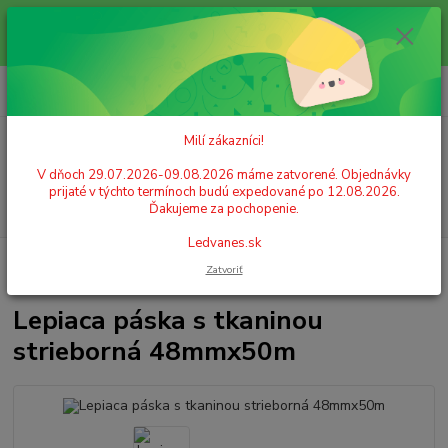
Milí zákazníci! V dňoch 29.07.2026-09.08.2026 máme zatvorené.
Objednávky prijaté v týchto termínoch budú expedované po 12.08.2026.
Ďakujeme za pochopenie. Ledvanes.sk
0
ks
+421 908 755 958
za
0,00 EUR
Po. - Pia. od 9:00 hod. - 16:00 hod.
Milí zákazníci!
Menu
V dňoch 29.07.2026-09.08.2026 máme zatvorené. Objednávky
prijaté v týchto termínoch budú expedované po 12.08.2026.
Hľadať
Ďakujeme za pochopenie.
Ledvanes.sk
Úvod
LEPIDLÁ, LEPIACE PÁSKY, KOREKCIA
Lepiace pásky
Lepiaca
Zatvoriť
páska s tkaninou strieborná 48mmx50m
Lepiaca páska s tkaninou
strieborná 48mmx50m