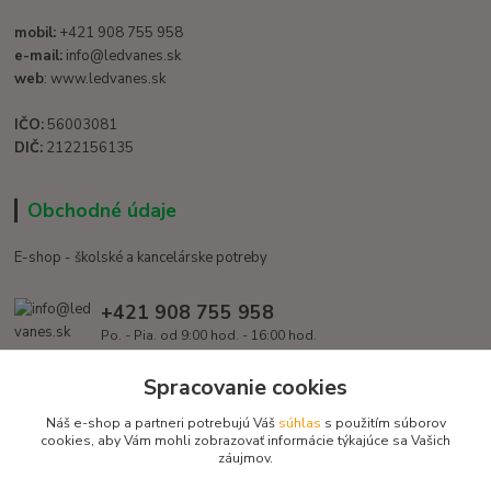
mobil:
+421 908 755 958
e-mail:
info@ledvanes.sk
web
: www.ledvanes.sk
IČO:
56003081
DIČ:
2122156135
Obchodné údaje
E-shop - školské a kancelárske potreby
+421 908 755 958
Po. - Pia. od 9:00 hod. - 16:00 hod.
info@ledvanes.sk
Spracovanie cookies
Náš e-shop a partneri potrebujú Váš
súhlas
s použitím súborov
cookies, aby Vám mohli zobrazovať informácie týkajúce sa Vašich
záujmov.