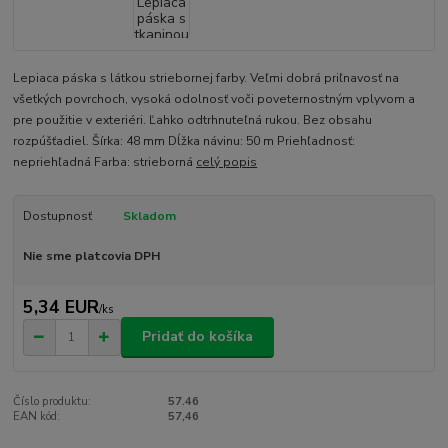
Lepiaca páska s látkou striebornej farby. Veľmi dobrá priľnavosť na
všetkých povrchoch, vysoká odolnosť voči poveternostným vplyvom a
pre použitie v exteriéri. Ľahko odtrhnuteľná rukou. Bez obsahu
rozpúšťadiel. Šírka: 48 mm Dĺžka návinu: 50 m Priehľadnosť:
nepriehľadná Farba: strieborná
celý popis
Dostupnosť
Skladom
Nie sme platcovia DPH
5,34 EUR
/
ks
Pridať do košíka
Číslo produktu:
57.46
EAN kód:
57,46