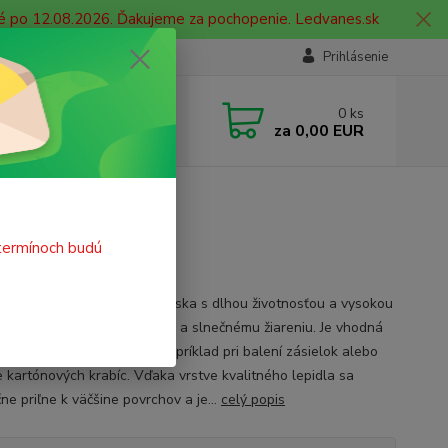
né po 12.08.2026. Ďakujeme za pochopenie. Ledvanes.sk
Prihlásenie
e si rady? Zavolajte.
0
ks
 908 755 958
za
0,00 EUR
ia. od 9:00 hod. - 16:00 hod.
PP 48mmx66m čierna
termínoch budú
kvalitná polypropylénová páska s dlhou životnosťou a vysokou
sťou voči tepelným zmenám a slnečnému žiareniu. Je vhodná
žné každodenné použitie, napríklad pri balení zásielok alebo
e kartónových krabíc. Vďaka vrstve kvalitného lepidla sa
ne priľne k väčšine povrchov a je...
celý popis