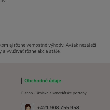
ov.
kom aj rôzne vernostné výhody. Avšak nezáleží
 a využívať rôzne akcie stále.
Obchodné údaje
E-shop - školské a kancelárske potreby
+421 908 755 958