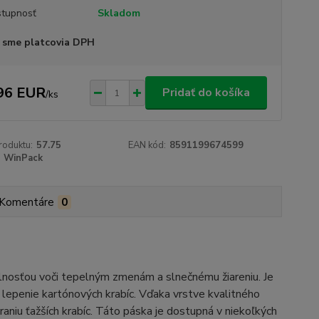
tupnosť
Skladom
 sme platcovia DPH
96 EUR
Pridať do košíka
/
ks
roduktu:
57.75
EAN kód:
8591199674599
WinPack
Komentáre
0
lnosťou voči tepelným zmenám a slnečnému žiareniu. Je
 lepenie kartónových krabíc. Vďaka vrstve kvalitného
raniu ťažších krabíc. Táto páska je dostupná v niekoľkých