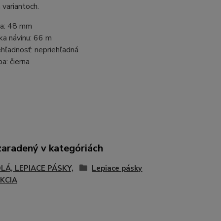
 variantoch.
ka: 48 mm
ka návinu: 66 m
ehľadnosť: nepriehľadná
ba: čierna
zaradený v kategóriách
DLÁ, LEPIACE PÁSKY,
Lepiace pásky
KCIA