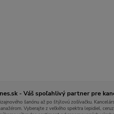
es.sk - Váš spoľahlivý partner pre kan
izajnového šanónu až po štýlovú zošívačku. Kancelár
ažérom. Vyberajte z veľkého spektra lepidiel, ceruzie