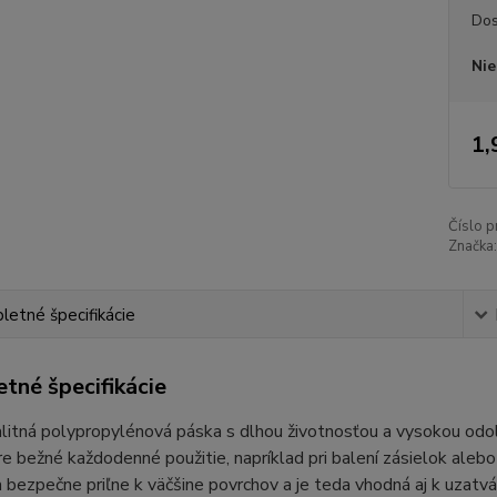
Dos
Nie
1,
Číslo p
Značka:
etné špecifikácie
tné špecifikácie
litná polypropylénová páska s dlhou životnosťou a vysokou odo
e bežné každodenné použitie, napríklad pri balení zásielok alebo
a bezpečne priľne k väčšine povrchov a je teda vhodná aj k uzatvá