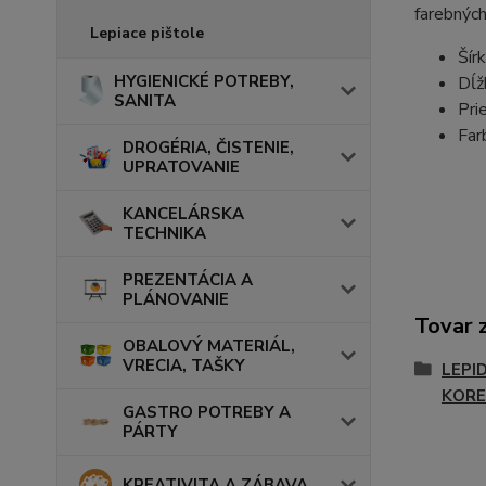
farebných
Lepiace pištole
Šír
HYGIENICKÉ POTREBY,
Dĺž
SANITA
Pri
Far
DROGÉRIA, ČISTENIE,
UPRATOVANIE
KANCELÁRSKA
TECHNIKA
PREZENTÁCIA A
PLÁNOVANIE
Tovar 
OBALOVÝ MATERIÁL,
VRECIA, TAŠKY
LEPI
KORE
GASTRO POTREBY A
PÁRTY
KREATIVITA A ZÁBAVA