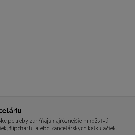
celáriu
ske potreby zahŕňajú najrôznejšie množstvá
k, flipchartu alebo kancelárskych kalkulačiek.