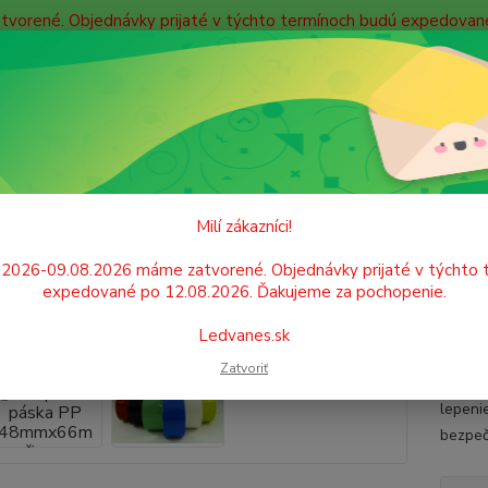
atvorené. Objednávky prijaté v týchto termínoch budú expedova
bných údajov
Doprava
Kontakty
Blog
Neviet
Hľadať
+421
Po. - P
EPIDLÁ, LEPIACE PÁSKY, KOREKCIA
Lepiace pásky
Lepiaca páska 
Milí zákazníci!
aca páska PP 48mmx66m čierna
.2026-09.08.2026 máme zatvorené. Objednávky prijaté v týchto 
expedované po 12.08.2026. Ďakujeme za pochopenie.
Veľmi 
Ledvanes.sk
odolno
Zatvoriť
pre be
lepeni
bezpeč