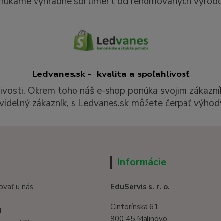
núkame výhradne sortiment od renomovaných výrobc
Ledvanes.sk - kvalita a spoľahlivosť
livosti. Okrem toho náš e-shop ponúka svojim zákazní
videlný zákazník, s Ledvanes.sk môžete čerpať výhody
Informácie
ovať u nás
EduServis s. r. o.
Cintorínska 61
d
900 45 Malinovo