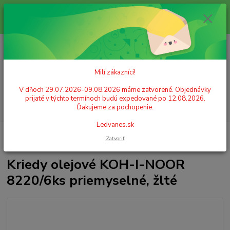
Milí zákazníci! V dňoch 29.07.2026-09.08.2026 máme zatvorené.
Objednávky prijaté v týchto termínoch budú expedované po 12.08.2026.
Ďakujeme za pochopenie. Ledvanes.sk
0
ks
+421 908 755 958
za
0,00 EUR
Po. - Pia. od 9:00 hod. - 16:00 hod.
Milí zákazníci!
Menu
V dňoch 29.07.2026-09.08.2026 máme zatvorené. Objednávky
prijaté v týchto termínoch budú expedované po 12.08.2026.
Hľadať
Ďakujeme za pochopenie.
Ledvanes.sk
Úvod
ŠKOLSKÉ POTREBY
Kreslenie
Olejový pastel
Kriedy olejové
Zatvoriť
KOH-I-NOOR 8220/6ks priemyselné, žlté
Kriedy olejové KOH-I-NOOR
8220/6ks priemyselné, žlté