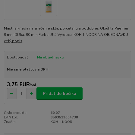
Mastná krieda na značenie skla, porcelánu a podobne. Okrúhla Priemer:
9 mm Dĺžka: 90 mm Farba: žltá Výrobca: KOH-I-NOOR NA OBJEDNÁVKU
celý popis
Dostupnosť
Na objednávku
Nie sme platcovia DPH
3,75 EUR
/
bal
Pridať do košíka
Číslo produktu:
60.07
EAN kód:
8593539004738
Značka:
KOH-I-NOOR