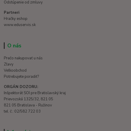
Odstúpenie od zmluvy
Partneri
Hračky eshop
www.eduservis.sk
O nás
Prečo nakupovať u nás
Zľavy
Veľkoobchod
Potrebujete poradiť?
ORGÁN DOZORU:
Inšpektorát SOI pre Bratislavský kraj
Prievozská 1325/32, 821 05
821 05 Bratislava - Ružinov
tel. č.: 02/582 722 03