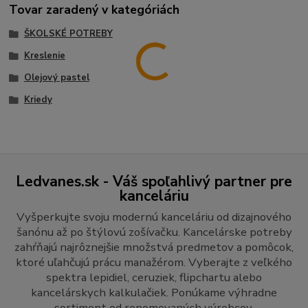
Tovar zaradený v kategóriách
ŠKOLSKÉ POTREBY
Kreslenie
Olejový pastel
Kriedy
Ledvanes.sk - Váš spoľahlivý partner pre
kanceláriu
Vyšperkujte svoju modernú kanceláriu od dizajnového
šanónu až po štýlovú zošívačku. Kancelárske potreby
zahŕňajú najrôznejšie množstvá predmetov a pomôcok,
ktoré uľahčujú prácu manažérom. Vyberajte z veľkého
spektra lepidiel, ceruziek, flipchartu alebo
kancelárskych kalkulačiek. Ponúkame výhradne
sortiment od renomovaných výrobcov.