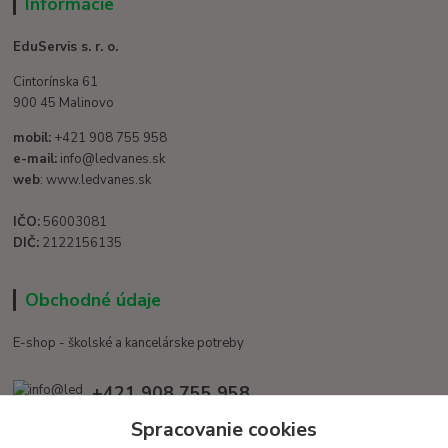
Informácie
EduServis s. r. o.
Cintorínska 61
900 45 Malinovo
mobil:
+421 908 755 958
e-mail:
info@ledvanes.sk
web
: www.ledvanes.sk
IČO:
56003081
DIČ:
2122156135
Obchodné údaje
E-shop - školské a kancelárske potreby
+421 908 755 958
Po. - Pia. od 9:00 hod. - 16:00 hod.
Spracovanie cookies