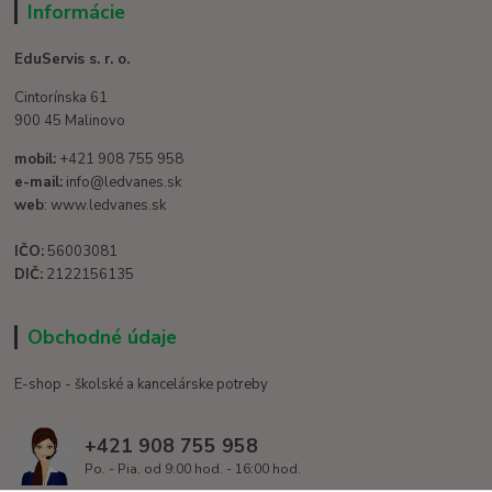
Informácie
EduServis s. r. o.
Cintorínska 61
900 45 Malinovo
mobil:
+421 908 755 958
e-mail:
info@ledvanes.sk
web
: www.ledvanes.sk
IČO:
56003081
DIČ:
2122156135
Obchodné údaje
E-shop - školské a kancelárske potreby
+421 908 755 958
Po. - Pia. od 9:00 hod. - 16:00 hod.