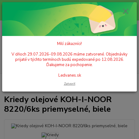
Milí zákazníci! V dňoch 29.07.2026-09.08.2026 máme zatvorené.
Objednávky prijaté v týchto termínoch budú expedované po 12.08.2026.
Ďakujeme za pochopenie. Ledvanes.sk
0
ks
+421 908 755 958
za
0,00 EUR
Po. - Pia. od 9:00 hod. - 16:00 hod.
Milí zákazníci!
Menu
V dňoch 29.07.2026-09.08.2026 máme zatvorené. Objednávky
prijaté v týchto termínoch budú expedované po 12.08.2026.
Hľadať
Ďakujeme za pochopenie.
Ledvanes.sk
Úvod
ŠKOLSKÉ POTREBY
Kreslenie
Olejový pastel
Kriedy olejové
Zatvoriť
KOH-I-NOOR 8220/6ks priemyselné, biele
Kriedy olejové KOH-I-NOOR
8220/6ks priemyselné, biele