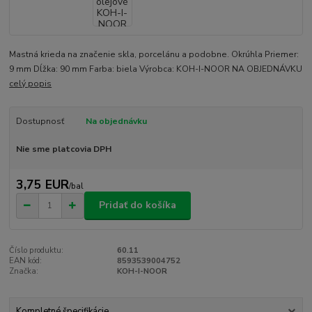
Mastná krieda na značenie skla, porcelánu a podobne. Okrúhla Priemer:
9 mm Dĺžka: 90 mm Farba: biela Výrobca: KOH-I-NOOR NA OBJEDNÁVKU
celý popis
Dostupnosť
Na objednávku
Nie sme platcovia DPH
3,75 EUR
/
bal
Pridať do košíka
Číslo produktu:
60.11
EAN kód:
8593539004752
Značka:
KOH-I-NOOR
Kompletné špecifikácie