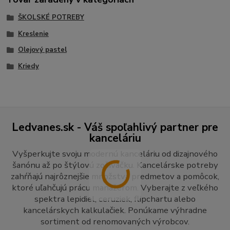
ŠKOLSKÉ POTREBY
Kreslenie
Olejový pastel
Kriedy
Ledvanes.sk - Váš spoľahlivý partner pre
kanceláriu
Vyšperkujte svoju modernú kanceláriu od dizajnového
šanónu až po štýlovú zošívačku. Kancelárske potreby
zahŕňajú najrôznejšie množstvá predmetov a pomôcok,
ktoré uľahčujú prácu manažérom. Vyberajte z veľkého
spektra lepidiel, ceruziek, flipchartu alebo
kancelárskych kalkulačiek. Ponúkame výhradne
sortiment od renomovaných výrobcov.