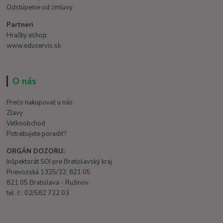
Odstúpenie od zmluvy
Partneri
Hračky eshop
www.eduservis.sk
O nás
Prečo nakupovať u nás
Zľavy
Veľkoobchod
Potrebujete poradiť?
ORGÁN DOZORU:
Inšpektorát SOI pre Bratislavský kraj
Prievozská 1325/32, 821 05
821 05 Bratislava - Ružinov
tel. č.: 02/582 722 03