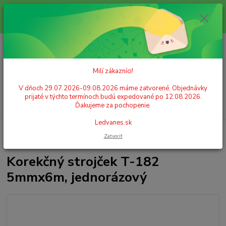
Milí zákazníci! V dňoch 29.07.2026-09.08.2026 máme zatvorené.
Objednávky prijaté v týchto termínoch budú expedované po 12.08.2026.
Ďakujeme za pochopenie. Ledvanes.sk
0
ks
+421 908 755 958
za
0,00 EUR
Po. - Pia. od 9:00 hod. - 16:00 hod.
Milí zákazníci!
Menu
V dňoch 29.07.2026-09.08.2026 máme zatvorené. Objednávky
prijaté v týchto termínoch budú expedované po 12.08.2026.
Hľadať
Ďakujeme za pochopenie.
Ledvanes.sk
Úvod
LEPIDLÁ, LEPIACE PÁSKY, KOREKCIA
Korekčné pomôcky
Zatvoriť
Korekčný strojček T-182 5mmx6m, jednorázový
Korekčný strojček T-182
5mmx6m, jednorázový