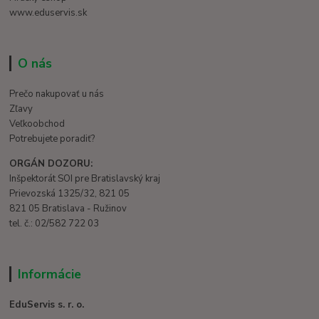
www.eduservis.sk
O nás
Prečo nakupovať u nás
Zľavy
Veľkoobchod
Potrebujete poradiť?
ORGÁN DOZORU:
Inšpektorát SOI pre Bratislavský kraj
Prievozská 1325/32, 821 05
821 05 Bratislava - Ružinov
tel. č.: 02/582 722 03
Informácie
EduServis s. r. o.