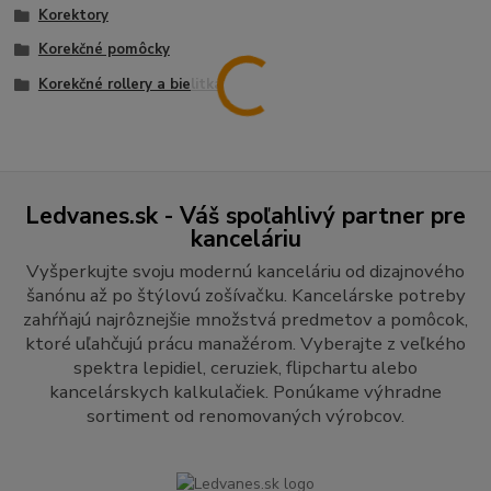
Korektory
Korekčné pomôcky
Korekčné rollery a bielitká
Ledvanes.sk - Váš spoľahlivý partner pre
kanceláriu
Vyšperkujte svoju modernú kanceláriu od dizajnového
šanónu až po štýlovú zošívačku. Kancelárske potreby
zahŕňajú najrôznejšie množstvá predmetov a pomôcok,
ktoré uľahčujú prácu manažérom. Vyberajte z veľkého
spektra lepidiel, ceruziek, flipchartu alebo
kancelárskych kalkulačiek. Ponúkame výhradne
sortiment od renomovaných výrobcov.