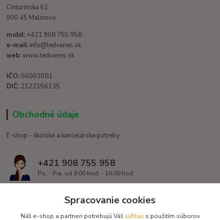
Cintorínska 61
900 45 Malinovo
mobil:
+421 908 755 958
e-mail:
info@ledvanes.sk
web
: www.ledvanes.sk
IČO:
56003081
DIČ:
2122156135
Obchodné údaje
E-shop - školské a kancelárske potreby
+421 908 755 958
Po. - Pia. od 9:00 hod. - 16:00 hod.
info@ledvanes.sk
Spracovanie cookies
Náš e-shop a partneri potrebujú Váš
súhlas
s použitím súborov