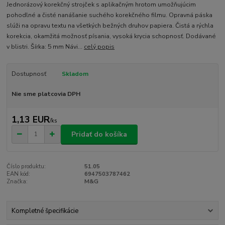
Jednorázový korekčný strojček s aplikačným hrotom umožňujúcim
pohodlné a čisté nanášanie suchého korekčného filmu. Opravná páska
slúži na opravu textu na všetkých bežných druhov papiera. Čistá a rýchla
korekcia, okamžitá možnosť písania, vysoká krycia schopnosť. Dodávané
v blistri. Šírka: 5 mm Návi...
celý popis
Dostupnosť
Skladom
Nie sme platcovia DPH
1,13 EUR
/
ks
Pridať do košíka
Číslo produktu:
51.05
EAN kód:
6947503787462
Značka:
M&G
Kompletné špecifikácie