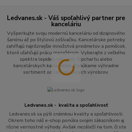
Ledvanes.sk - Váš spoľahlivý partner pre
kanceláriu
Vyšperkujte svoju modernú kanceláriu od dizajnového
šanónu až po štýlovú zošívačku. Kancelárske potreby
zahŕňajú najrôznejšie množstvá predmetov a pomôcok,
ktoré uľahčujú prácu manažérom. Vyberajte z veľkého
spektra lepidiel, ceruziek, flipchartu alebo
kancelárskych kalkulačiek. Ponúkame výhradne
sortiment od renomovaných výrobcov.
Ledvanes.sk - kvalita a spoľahlivosť
Ledvanes.sk sa pýši známkou kvality a spoľahlivosti.
Okrem toho náš e-shop ponúka svojim zákazníkom aj
rôzne vernostné výhody. Avšak nezáleží na tom, či ste