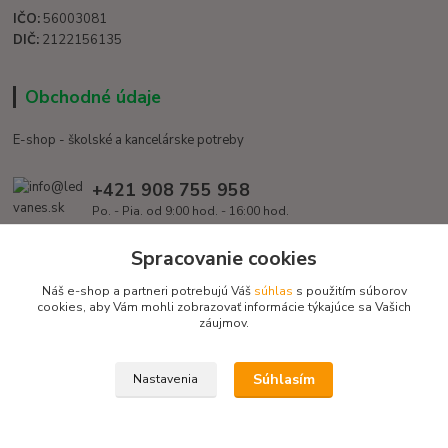
IČO:
56003081
DIČ:
2122156135
Obchodné údaje
E-shop - školské a kancelárske potreby
+421 908 755 958
Po. - Pia. od 9:00 hod. - 16:00 hod.
info@ledvanes.sk
Spracovanie cookies
Náš e-shop a partneri potrebujú Váš
súhlas
s použitím súborov
cookies, aby Vám mohli zobrazovať informácie týkajúce sa Vašich
záujmov.
Súhlasím
Nastavenia
Copyright © 2016 EduServis s. r. o. - Všetky práva vyhradené / Design
EduServis
Vytvorené na
Eshop-rychlo.sk