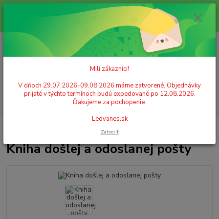
Milí zákazníci! V dňoch 29.07.2026-09.08.2026 máme zatvorené.
Objednávky prijaté v týchto termínoch budú expedované po 12.08.2026.
Ďakujeme za pochopenie. Ledvanes.sk
0
ks
+421 908 755 958
za
0,00 EUR
Po. - Pia. od 9:00 hod. - 16:00 hod.
Milí zákazníci!
Menu
V dňoch 29.07.2026-09.08.2026 máme zatvorené. Objednávky
prijaté v týchto termínoch budú expedované po 12.08.2026.
Hľadať
Ďakujeme za pochopenie.
Ledvanes.sk
Úvod
PAPIER
Tlačivá
Kniha došlej a odoslanej pošty
Zatvoriť
Kniha došlej a odoslanej pošty