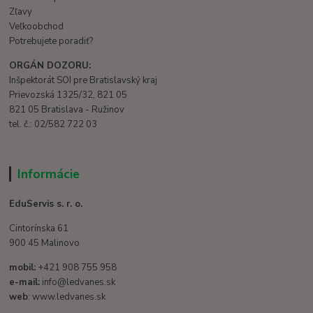
Zľavy
Veľkoobchod
Potrebujete poradiť?
ORGÁN DOZORU:
Inšpektorát SOI pre Bratislavský kraj
Prievozská 1325/32, 821 05
821 05 Bratislava - Ružinov
tel. č.: 02/582 722 03
Informácie
EduServis s. r. o.
Cintorínska 61
900 45 Malinovo
mobil:
+421 908 755 958
e-mail:
info@ledvanes.sk
web
: www.ledvanes.sk