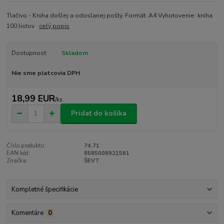
Tlačivo - Kniha došlej a odoslanej pošty. Formát: A4 Vyhotovenie: kniha
100 listov
celý popis
Dostupnosť
Skladom
Nie sme platcovia DPH
18,99 EUR
/
ks
Pridať do košíka
Číslo produktu:
74.71
EAN kód:
8585008921561
Značka:
ŠEVT
Kompletné špecifikácie
Komentáre
0