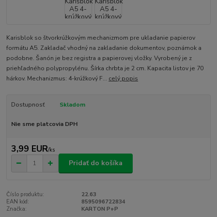
Karisblok so štvorkrúžkovým mechanizmom pre ukladanie papierov
formátu A5. Zakladač vhodný na zakladanie dokumentov, poznámok a
podobne. Šanón je bez registra a papierovej vložky. Vyrobený je z
priehľadného polypropylénu. Šírka chrbta je 2 cm. Kapacita listov je 70
hárkov. Mechanizmus: 4-krúžkový F...
celý popis
Dostupnosť
Skladom
Nie sme platcovia DPH
3,99 EUR
/
ks
Pridať do košíka
Číslo produktu:
22.63
EAN kód:
8595096722834
Značka:
KARTON P+P