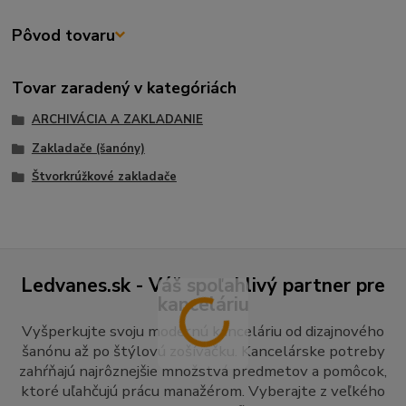
Pôvod tovaru
Tovar zaradený v kategóriách
ARCHIVÁCIA A ZAKLADANIE
Zakladače (šanóny)
Štvorkrúžkové zakladače
Ledvanes.sk - Váš spoľahlivý partner pre
kanceláriu
Vyšperkujte svoju modernú kanceláriu od dizajnového
šanónu až po štýlovú zošívačku. Kancelárske potreby
zahŕňajú najrôznejšie množstvá predmetov a pomôcok,
ktoré uľahčujú prácu manažérom. Vyberajte z veľkého