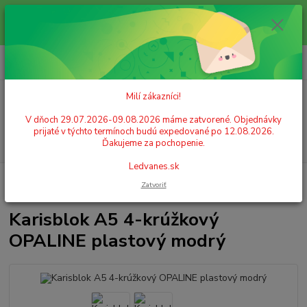
Milí zákazníci! V dňoch 29.07.2026-09.08.2026 máme zatvorené.
Objednávky prijaté v týchto termínoch budú expedované po 12.08.2026.
Ďakujeme za pochopenie. Ledvanes.sk
0
ks
+421 908 755 958
za
0,00 EUR
Po. - Pia. od 9:00 hod. - 16:00 hod.
Milí zákazníci!
Menu
V dňoch 29.07.2026-09.08.2026 máme zatvorené. Objednávky
prijaté v týchto termínoch budú expedované po 12.08.2026.
Hľadať
Ďakujeme za pochopenie.
Ledvanes.sk
Úvod
ARCHIVÁCIA A ZAKLADANIE
Zakladače (šanóny)
Zatvoriť
Štvorkrúžkové zakladače
Karisblok A5 4-krúžkový OPALINE plastový modrý
Karisblok A5 4-krúžkový
OPALINE plastový modrý