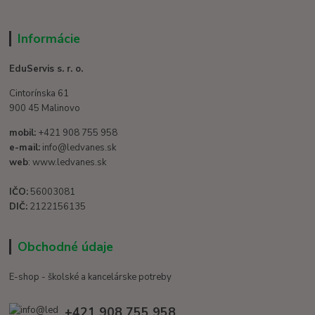
Informácie
EduServis s. r. o.
Cintorínska 61
900 45 Malinovo
mobil:
+421 908 755 958
e-mail:
info@ledvanes.sk
web
: www.ledvanes.sk
IČO:
56003081
DIČ:
2122156135
Obchodné údaje
E-shop - školské a kancelárske potreby
+421 908 755 958