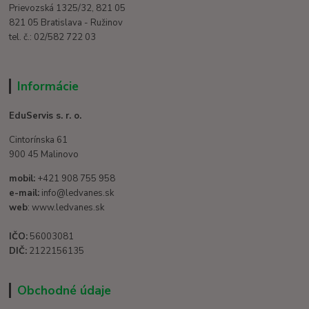
Prievozská 1325/32, 821 05
821 05 Bratislava - Ružinov
tel. č.: 02/582 722 03
Informácie
EduServis s. r. o.
Cintorínska 61
900 45 Malinovo
mobil:
+421 908 755 958
e-mail:
info@ledvanes.sk
web
: www.ledvanes.sk
IČO:
56003081
DIČ:
2122156135
Obchodné údaje