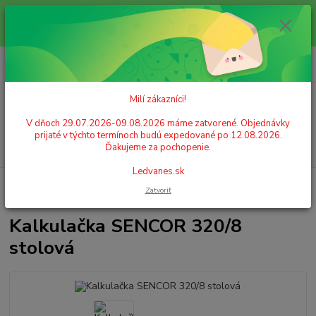
Milí zákazníci! V dňoch 29.07.2026-09.08.2026 máme zatvorené.
Objednávky prijaté v týchto termínoch budú expedované po 12.08.2026.
Ďakujeme za pochopenie. Ledvanes.sk
0
ks
+421 908 755 958
za
0,00 EUR
Po. - Pia. od 9:00 hod. - 16:00 hod.
Milí zákazníci!
Menu
V dňoch 29.07.2026-09.08.2026 máme zatvorené. Objednávky
prijaté v týchto termínoch budú expedované po 12.08.2026.
Hľadať
Ďakujeme za pochopenie.
Ledvanes.sk
Úvod
KANCELÁRSKE POTREBY
Kalkulačky
Klasické
Zatvoriť
Kalkulačka SENCOR 320/8 stolová
Kalkulačka SENCOR 320/8
stolová