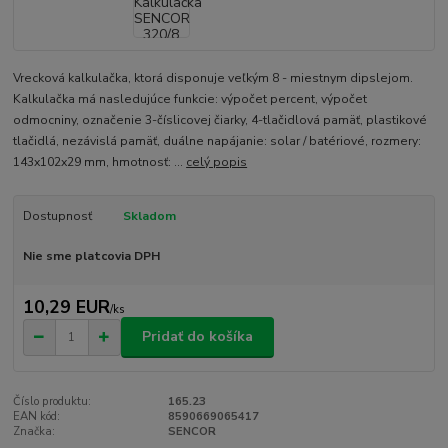
Vrecková kalkulačka, ktorá disponuje veľkým 8 - miestnym dipslejom.
Kalkulačka má nasledujúce funkcie: výpočet percent, výpočet
odmocniny, označenie 3-číslicovej čiarky, 4-tlačidlová pamäť, plastikové
tlačidlá, nezávislá pamäť, duálne napájanie: solar / batériové, rozmery:
143x102x29 mm, hmotnosť: ...
celý popis
Dostupnosť
Skladom
Nie sme platcovia DPH
10,29 EUR
/
ks
Pridať do košíka
Číslo produktu:
165.23
EAN kód:
8590669065417
Značka:
SENCOR