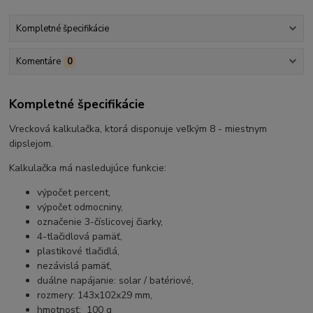
Kompletné špecifikácie
Komentáre
0
Kompletné špecifikácie
Vrecková kalkulačka, ktorá disponuje veľkým 8 - miestnym
dipslejom.
Kalkulačka má nasledujúce funkcie:
výpočet percent,
výpočet odmocniny,
označenie 3-číslicovej čiarky,
4-tlačidlová pamäť,
plastikové tlačidlá,
nezávislá pamäť,
duálne napájanie: solar / batériové,
rozmery: 143x102x29 mm,
hmotnosť: 100 g