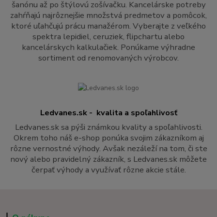
šanónu až po štýlovú zošívačku. Kancelárske potreby
zahŕňajú najrôznejšie množstvá predmetov a pomôcok,
ktoré uľahčujú prácu manažérom. Vyberajte z veľkého
spektra lepidiel, ceruziek, flipchartu alebo
kancelárskych kalkulačiek. Ponúkame výhradne
sortiment od renomovaných výrobcov.
Ledvanes.sk - kvalita a spoľahlivosť
Ledvanes.sk sa pýši známkou kvality a spoľahlivosti.
Okrem toho náš e-shop ponúka svojim zákazníkom aj
rôzne vernostné výhody. Avšak nezáleží na tom, či ste
nový alebo pravidelný zákazník, s Ledvanes.sk môžete
čerpať výhody a využívať rôzne akcie stále.