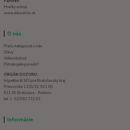
Partneri
Hračky eshop
www.eduservis.sk
O nás
Prečo nakupovať u nás
Zľavy
Veľkoobchod
Potrebujete poradiť?
ORGÁN DOZORU:
Inšpektorát SOI pre Bratislavský kraj
Prievozská 1325/32, 821 05
821 05 Bratislava - Ružinov
tel. č.: 02/582 722 03
Informácie