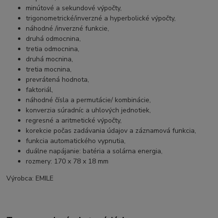
minútové a sekundové výpočty,
trigonometrické/inverzné a hyperbolické výpočty,
náhodné /inverzné funkcie,
druhá odmocnina,
tretia odmocnina,
druhá mocnina,
tretia mocnina,
prevrátená hodnota,
faktoriál,
náhodné čísla a permutácie/ kombinácie,
konverzia súradníc a uhlových jednotiek,
regresné a aritmetické výpočty,
korekcie počas zadávania údajov a záznamová funkcia,
funkcia automatického vypnutia,
duálne napájanie: batéria a solárna energia,
rozmery: 170 x 78 x 18 mm
Výrobca: EMILE