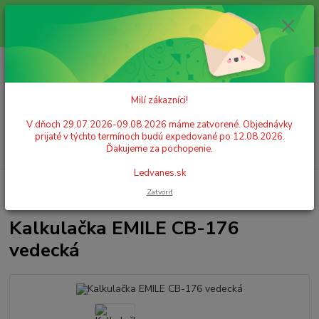
Milí zákazníci! V dňoch 29.07.2026-09.08.2026 máme zatvorené.
Objednávky prijaté v týchto termínoch budú expedované po 12.08.2026.
Ďakujeme za pochopenie. Ledvanes.sk
0
ks
+421 908 755 958
za
0,00 EUR
Po. - Pia. od 9:00 hod. - 16:00 hod.
Milí zákazníci!
Menu
V dňoch 29.07.2026-09.08.2026 máme zatvorené. Objednávky
prijaté v týchto termínoch budú expedované po 12.08.2026.
Hľadať
Ďakujeme za pochopenie.
Ledvanes.sk
Úvod
KANCELÁRSKE POTREBY
Kalkulačky
Vedecké
Kalkulačka
Zatvoriť
EMILE CB-176 vedecká
Kalkulačka EMILE CB-176
vedecká