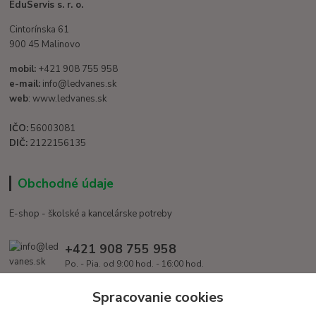
EduServis s. r. o.
Cintorínska 61
900 45 Malinovo
mobil:
+421 908 755 958
e-mail:
info@ledvanes.sk
web
: www.ledvanes.sk
IČO:
56003081
DIČ:
2122156135
Obchodné údaje
E-shop - školské a kancelárske potreby
+421 908 755 958
Po. - Pia. od 9:00 hod. - 16:00 hod.
info@ledvanes.sk
Spracovanie cookies