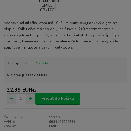
Vedecká kalkulačka, ktorá má 10+2 - miestny dvojriadkový digitálny
displej. Kalkulačka má nasledujúce funkcie: 240 matematických a
štatistických funkcií, pamäť, tvrdé puzdro, štatistické výpočty, ýpočty so
zlomkami, konverzia zlomok, desatinné číslo, percentuálne výpočty,
stupňové, minútové a sekun...
celý popis
Dostupnosť
Skladom
Nie sme platcovia DPH
22,39 EUR
/
ks
Pridať do košíka
Číslo produktu:
113.17
EAN kód:
6939107622386
Značka:
EMILE