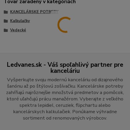
Tovar zaradený v kategóriách
KANCELÁRSKE POTREBY
Kalkulačky
Vedecké
Ledvanes.sk - Váš spoľahlivý partner pre
kanceláriu
Vyšperkujte svoju modernú kanceláriu od dizajnového
šanónu až po štýlovú zošívačku. Kancelárske potreby
zahŕňajú najrôznejšie množstvá predmetov a pomôcok,
ktoré uľahčujú prácu manažérom. Vyberajte z veľkého
spektra lepidiel, ceruziek, flipchartu alebo
kancelárskych kalkulačiek. Ponúkame výhradne
sortiment od renomovaných výrobcov.