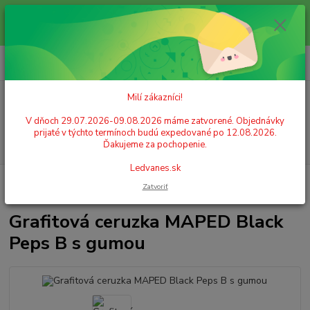
Milí zákazníci! V dňoch 29.07.2026-09.08.2026 máme zatvorené.
Objednávky prijaté v týchto termínoch budú expedované po 12.08.2026.
Ďakujeme za pochopenie. Ledvanes.sk
0
ks
+421 908 755 958
za
0,00 EUR
Po. - Pia. od 9:00 hod. - 16:00 hod.
Milí zákazníci!
Menu
V dňoch 29.07.2026-09.08.2026 máme zatvorené. Objednávky
prijaté v týchto termínoch budú expedované po 12.08.2026.
Hľadať
Ďakujeme za pochopenie.
Ledvanes.sk
Úvod
PÍSACIE POTREBY
Ceruzky
Grafitové ceruzky s gumou
Zatvoriť
Grafitová ceruzka MAPED Black Peps B s gumou
Grafitová ceruzka MAPED Black
Peps B s gumou