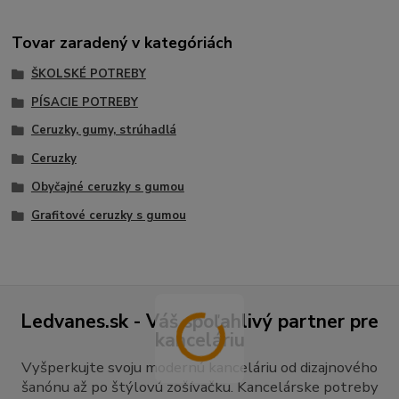
Tovar zaradený v kategóriách
ŠKOLSKÉ POTREBY
PÍSACIE POTREBY
Ceruzky, gumy, strúhadlá
Ceruzky
Obyčajné ceruzky s gumou
Grafitové ceruzky s gumou
Ledvanes.sk - Váš spoľahlivý partner pre
kanceláriu
Vyšperkujte svoju modernú kanceláriu od dizajnového
šanónu až po štýlovú zošívačku. Kancelárske potreby