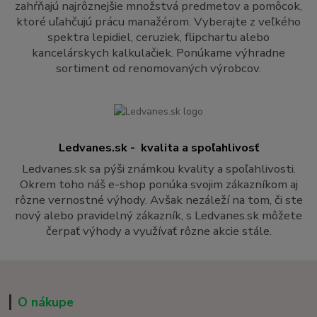
zahŕňajú najrôznejšie množstvá predmetov a pomôcok,
ktoré uľahčujú prácu manažérom. Vyberajte z veľkého
spektra lepidiel, ceruziek, flipchartu alebo
kancelárskych kalkulačiek. Ponúkame výhradne
sortiment od renomovaných výrobcov.
Ledvanes.sk - kvalita a spoľahlivosť
Ledvanes.sk sa pýši známkou kvality a spoľahlivosti.
Okrem toho náš e-shop ponúka svojim zákazníkom aj
rôzne vernostné výhody. Avšak nezáleží na tom, či ste
nový alebo pravidelný zákazník, s Ledvanes.sk môžete
čerpať výhody a využívať rôzne akcie stále.
O nákupe