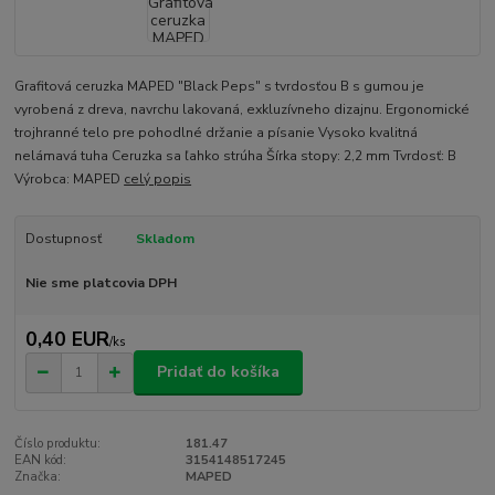
Grafitová ceruzka MAPED "Black Peps" s tvrdosťou B s gumou je
vyrobená z dreva, navrchu lakovaná, exkluzívneho dizajnu. Ergonomické
trojhranné telo pre pohodlné držanie a písanie Vysoko kvalitná
nelámavá tuha Ceruzka sa ľahko strúha Šírka stopy: 2,2 mm Tvrdosť: B
Výrobca: MAPED
celý popis
Dostupnosť
Skladom
Nie sme platcovia DPH
0,40 EUR
/
ks
Pridať do košíka
Číslo produktu:
181.47
EAN kód:
3154148517245
Značka:
MAPED