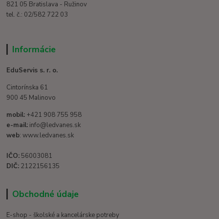
821 05 Bratislava - Ružinov
tel. č.: 02/582 722 03
Informácie
EduServis s. r. o.
Cintorínska 61
900 45 Malinovo
mobil:
+421 908 755 958
e-mail:
info@ledvanes.sk
web
: www.ledvanes.sk
IČO:
56003081
DIČ:
2122156135
Obchodné údaje
E-shop - školské a kancelárske potreby