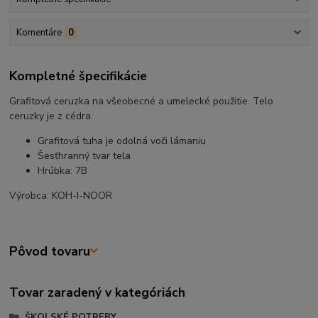
Komentáre
0
Kompletné špecifikácie
Grafitová ceruzka na všeobecné a umelecké použitie. Telo
ceruzky je z cédra.
Grafitová tuha je odolná voči lámaniu
Šesťhranný tvar tela
Hrúbka: 7B
Výrobca: KOH-I-NOOR
Pôvod tovaru
Tovar zaradený v kategóriách
ŠKOLSKÉ POTREBY