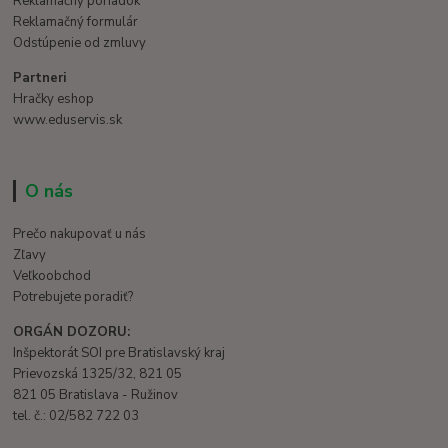
Reklamačný poriadok
Reklamačný formulár
Odstúpenie od zmluvy
Partneri
Hračky eshop
www.eduservis.sk
O nás
Prečo nakupovať u nás
Zľavy
Veľkoobchod
Potrebujete poradiť?
ORGÁN DOZORU:
Inšpektorát SOI pre Bratislavský kraj
Prievozská 1325/32, 821 05
821 05 Bratislava - Ružinov
tel. č.: 02/582 722 03