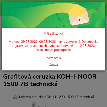
Milí zákazníci! V dňoch 29.07.2026-09.08.2026 máme zatvorené.
Objednávky prijaté v týchto termínoch budú expedované po 12.08.2026.
Ďakujeme za pochopenie. Ledvanes.sk
0
ks
+421 908 755 958
za
0,00 EUR
Po. - Pia. od 9:00 hod. - 16:00 hod.
Milí zákazníci!
Menu
V dňoch 29.07.2026-09.08.2026 máme zatvorené. Objednávky
prijaté v týchto termínoch budú expedované po 12.08.2026.
Hľadať
Ďakujeme za pochopenie.
Ledvanes.sk
Úvod
ŠKOLSKÉ POTREBY
Ceruzky, gumy, strúhadlá
Obyčajné
Zatvoriť
ceruzky
Grafitová ceruzka KOH-I-NOOR 1500 7B technická
Grafitová ceruzka KOH-I-NOOR
1500 7B technická