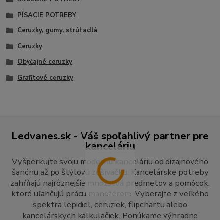
PÍSACIE POTREBY
Ceruzky, gumy, strúhadlá
Ceruzky
Obyčajné ceruzky
Grafitové ceruzky
Ledvanes.sk - Váš spoľahlivý partner pre
kanceláriu
Vyšperkujte svoju modernú kanceláriu od dizajnového
šanónu až po štýlovú zošívačku. Kancelárske potreby
zahŕňajú najrôznejšie množstvá predmetov a pomôcok,
ktoré uľahčujú prácu manažérom. Vyberajte z veľkého
spektra lepidiel, ceruziek, flipchartu alebo
kancelárskych kalkulačiek. Ponúkame výhradne