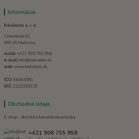
Informácie
EduServis s. r. o.
Cintorínska 61
900 45 Malinovo
mobil:
+421 908 755 958
e-mail:
info@ledvanes.sk
web
: www.ledvanes.sk
IČO:
56003081
DIČ:
2122156135
Obchodné údaje
E-shop - školské a kancelárske potreby
+421 908 755 958