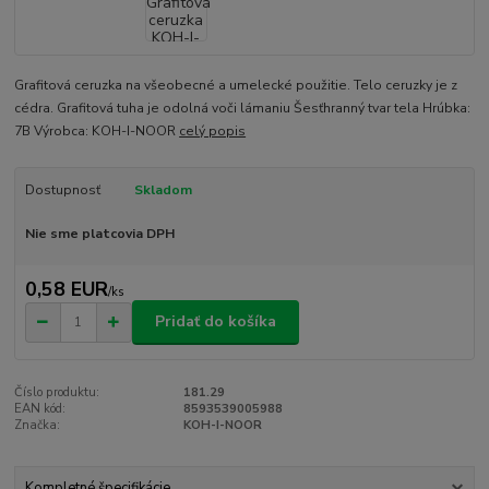
Grafitová ceruzka na všeobecné a umelecké použitie. Telo ceruzky je z
cédra. Grafitová tuha je odolná voči lámaniu Šesťhranný tvar tela Hrúbka:
7B Výrobca: KOH-I-NOOR
celý popis
Dostupnosť
Skladom
Nie sme platcovia DPH
0,58 EUR
/
ks
Pridať do košíka
Číslo produktu:
181.29
EAN kód:
8593539005988
Značka:
KOH-I-NOOR
Kompletné špecifikácie