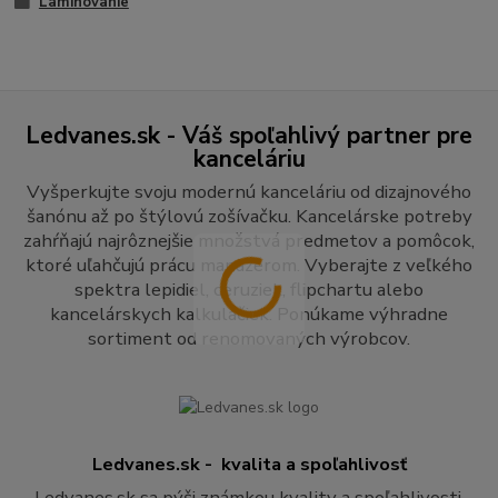
Laminovanie
Ledvanes.sk - Váš spoľahlivý partner pre
kanceláriu
Vyšperkujte svoju modernú kanceláriu od dizajnového
šanónu až po štýlovú zošívačku. Kancelárske potreby
zahŕňajú najrôznejšie množstvá predmetov a pomôcok,
ktoré uľahčujú prácu manažérom. Vyberajte z veľkého
spektra lepidiel, ceruziek, flipchartu alebo
kancelárskych kalkulačiek. Ponúkame výhradne
sortiment od renomovaných výrobcov.
Ledvanes.sk - kvalita a spoľahlivosť
Ledvanes.sk sa pýši známkou kvality a spoľahlivosti.