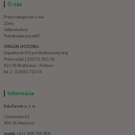
O nás
Prečo nakupovať u nás
Zľavy
Veľkoobchod
Potrebujete poradiť?
ORGÁN DOZORU:
Inšpektorát SOI pre Bratislavský kraj
Prievozská 1325/32, 821 05
821 05 Bratislava - Ružinov
tel. č.: 02/582 722 03
Informácie
EduServis s. r. o.
Cintorínska 61
900 45 Malinovo
mobil:
+421 908 755 958