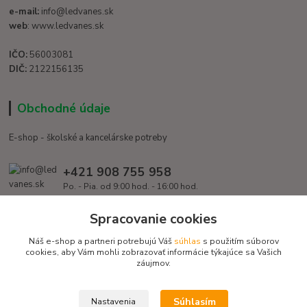
e-mail:
info@ledvanes.sk
web
: www.ledvanes.sk
IČO:
56003081
DIČ:
2122156135
Obchodné údaje
E-shop - školské a kancelárske potreby
+421 908 755 958
Po. - Pia. od 9:00 hod. - 16:00 hod.
info@ledvanes.sk
Spracovanie cookies
Náš e-shop a partneri potrebujú Váš
súhlas
s použitím súborov
cookies, aby Vám mohli zobrazovať informácie týkajúce sa Vašich
záujmov.
Súhlasím
Nastavenia