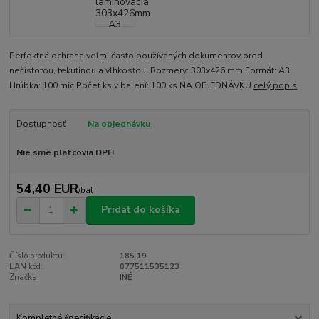
Perfektná ochrana veľmi často používaných dokumentov pred
nečistotou, tekutinou a vlhkosťou. Rozmery: 303x426 mm Formát: A3
Hrúbka: 100 mic Počet ks v balení: 100 ks NA OBJEDNÁVKU
celý popis
Dostupnosť
Na objednávku
Nie sme platcovia DPH
54,40 EUR
/
bal
Pridať do košíka
Číslo produktu:
185.19
EAN kód:
077511535123
Značka:
INÉ
Kompletné špecifikácie