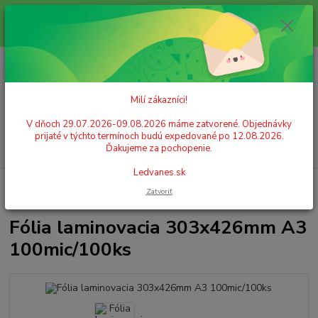
Milí zákazníci! V dňoch 29.07.2026-09.08.2026 máme zatvorené.
Objednávky prijaté v týchto termínoch budú expedované po 12.08.2026.
Ďakujeme za pochopenie. Ledvanes.sk
0
ks
+421 908 755 958
za
0,00 EUR
Po. - Pia. od 9:00 hod. - 16:00 hod.
Milí zákazníci!
Menu
V dňoch 29.07.2026-09.08.2026 máme zatvorené. Objednávky
prijaté v týchto termínoch budú expedované po 12.08.2026.
Hľadať
Ďakujeme za pochopenie.
Ledvanes.sk
Úvod
KANCELÁRSKA TECHNIKA
Laminovanie
Fólia laminovacia
Zatvoriť
303x426mm A3 100mic/100ks
Fólia laminovacia 303x426mm A3
100mic/100ks