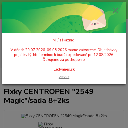
Milí zákazníci! V dňoch 29.07.2026-09.08.2026 máme zatvorené.
Objednávky prijaté v týchto termínoch budú expedované po 12.08.2026.
Ďakujeme za pochopenie. Ledvanes.sk
0
ks
+421 908 755 958
za
0,00 EUR
Po. - Pia. od 9:00 hod. - 16:00 hod.
Milí zákazníci!
Menu
V dňoch 29.07.2026-09.08.2026 máme zatvorené. Objednávky
prijaté v týchto termínoch budú expedované po 12.08.2026.
Hľadať
Ďakujeme za pochopenie.
Ledvanes.sk
Úvod
ŠKOLSKÉ POTREBY
Kreslenie
Fixky
Fixky CENTROPEN
Zatvoriť
"2549 Magic"/sada 8+2ks
Fixky CENTROPEN "2549
Magic"/sada 8+2ks