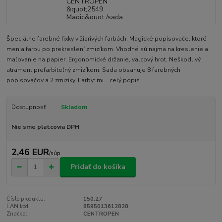
Špeciálne farebné fixky v žiarivých farbách. Magické popisovače, ktoré
menia farbu po prekreslení zmizíkom. Vhodné sú najmä na kreslenie a
maľovanie na papier. Ergonomické držanie, valcový hrot. Neškodlivý
atrament prefarbiteľný zmizíkom. Sada obsahuje 8 farebných
popisovačov a 2 zmizíky. Farby: mi...
celý popis
Dostupnosť
Skladom
Nie sme platcovia DPH
2,46 EUR
/
súp
Pridať do košíka
Číslo produktu:
150.27
EAN kód:
8595013612828
Značka:
CENTROPEN