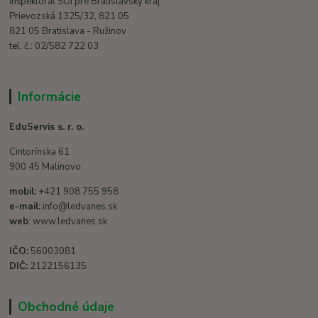
Inšpektorát SOI pre Bratislavský kraj
Prievozská 1325/32, 821 05
821 05 Bratislava - Ružinov
tel. č.: 02/582 722 03
Informácie
EduServis s. r. o.
Cintorínska 61
900 45 Malinovo
mobil:
+421 908 755 958
e-mail:
info@ledvanes.sk
web
: www.ledvanes.sk
IČO:
56003081
DIČ:
2122156135
Obchodné údaje