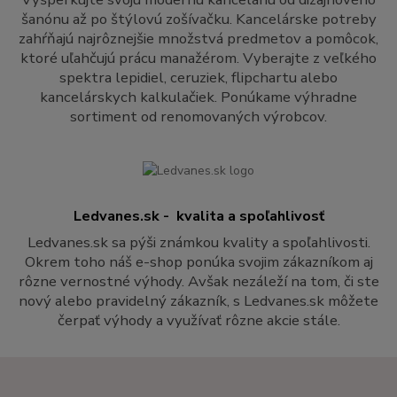
šanónu až po štýlovú zošívačku. Kancelárske potreby
zahŕňajú najrôznejšie množstvá predmetov a pomôcok,
ktoré uľahčujú prácu manažérom. Vyberajte z veľkého
spektra lepidiel, ceruziek, flipchartu alebo
kancelárskych kalkulačiek. Ponúkame výhradne
sortiment od renomovaných výrobcov.
Ledvanes.sk - kvalita a spoľahlivosť
Ledvanes.sk sa pýši známkou kvality a spoľahlivosti.
Okrem toho náš e-shop ponúka svojim zákazníkom aj
rôzne vernostné výhody. Avšak nezáleží na tom, či ste
nový alebo pravidelný zákazník, s Ledvanes.sk môžete
čerpať výhody a využívať rôzne akcie stále.