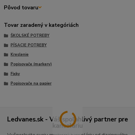
Pôvod tovaru
Tovar zaradený v kategóriách
ŠKOLSKÉ POTREBY
PÍSACIE POTREBY
Kreslenie
Popisovače (markery)
Fixky
Popisovače na papier
Ledvanes.sk - Váš spoľahlivý partner pre
kanceláriu
Vyšperkujte svoju modernú kanceláriu od dizajnového