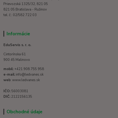
Prievozská 1325/32, 821 05
821 05 Bratislava - Ružinov
tel. č.: 02/582 722 03
Informácie
EduServis s. r. o.
Cintorínska 61
900 45 Malinovo
mobil:
+421 908 755 958
e-mail:
info@ledvanes.sk
web
: www.ledvanes.sk
IČO:
56003081
DIČ:
2122156135
Obchodné údaje