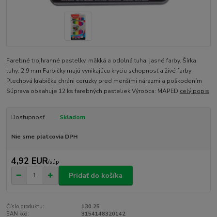
Farebné trojhranné pastelky, mäkká a odolná tuha, jasné farby. Šírka
tuhy: 2,9 mm Farbičky majú vynikajúcu kryciu schopnosť a živé farby
Plechová krabička chráni ceruzky pred menšími nárazmi a poškodením
Súprava obsahuje 12 ks farebných pasteliek Výrobca: MAPED
celý popis
Dostupnosť
Skladom
Nie sme platcovia DPH
4,92 EUR
/
súp
Pridať do košíka
Číslo produktu:
130.25
EAN kód:
3154148320142