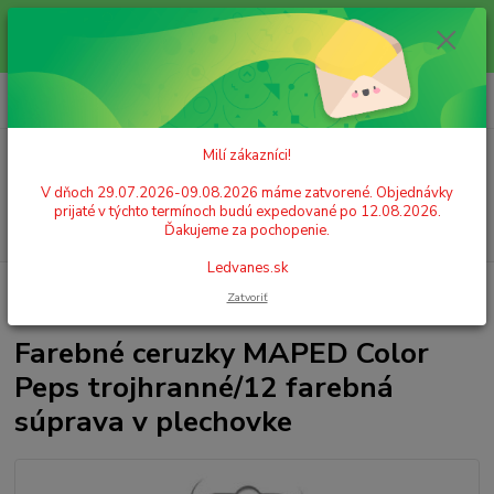
Milí zákazníci! V dňoch 29.07.2026-09.08.2026 máme zatvorené.
Objednávky prijaté v týchto termínoch budú expedované po 12.08.2026.
Ďakujeme za pochopenie. Ledvanes.sk
0
ks
+421 908 755 958
za
0,00 EUR
Po. - Pia. od 9:00 hod. - 16:00 hod.
Milí zákazníci!
Menu
V dňoch 29.07.2026-09.08.2026 máme zatvorené. Objednávky
prijaté v týchto termínoch budú expedované po 12.08.2026.
Hľadať
Ďakujeme za pochopenie.
Ledvanes.sk
Úvod
PÍSACIE POTREBY
Ceruzky
Farebné ceruzky, pastelky
Zatvoriť
Farebné ceruzky MAPED Color Peps trojhranné/12 farebná súprava v plechovke
Farebné ceruzky MAPED Color
Peps trojhranné/12 farebná
súprava v plechovke