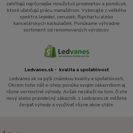
zahŕňajú najrôznejšie množstvá predmetov a pomôcok,
ktoré uľahčujú prácu manažérom. Vyberajte z veľkého
spektra lepidiel, ceruziek, flipchartu alebo
kancelárskych kalkulačiek. Ponúkame výhradne
sortiment od renomovaných výrobcov.
Ledvanes.sk - kvalita a spoľahlivosť
Ledvanes.sk sa pýši známkou kvality a spoľahlivosti.
Okrem toho náš e-shop ponúka svojim zákazníkom aj
rôzne vernostné výhody. Avšak nezáleží na tom, či ste
nový alebo pravidelný zákazník, s Ledvanes.sk môžete
čerpať výhody a využívať rôzne akcie stále.