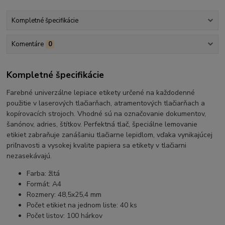
Kompletné špecifikácie
Komentáre
0
Kompletné špecifikácie
Farebné univerzálne lepiace etikety určené na každodenné
použitie v laserových tlačiarňach, atramentových tlačiarňach a
kopírovacích strojoch. Vhodné sú na označovanie dokumentov,
šanónov, adries, štítkov. Perfektná tlač, špeciálne lemovanie
etikiet zabraňuje zanášaniu tlačiarne lepidlom, vďaka vynikajúcej
priľnavosti a vysokej kvalite papiera sa etikety v tlačiarni
nezasekávajú.
Farba: žltá
Formát: A4
Rozmery: 48,5x25,4 mm
Počet etikiet na jednom liste: 40 ks
Počet listov: 100 hárkov