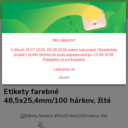
Milí zákazníci! V dňoch 29.07.2026-09.08.2026 máme zatvorené.
Objednávky prijaté v týchto termínoch budú expedované po 12.08.2026.
Ďakujeme za pochopenie. Ledvanes.sk
0
ks
+421 908 755 958
za
0,00 EUR
Po. - Pia. od 9:00 hod. - 16:00 hod.
Milí zákazníci!
Menu
V dňoch 29.07.2026-09.08.2026 máme zatvorené. Objednávky
prijaté v týchto termínoch budú expedované po 12.08.2026.
Hľadať
Ďakujeme za pochopenie.
Ledvanes.sk
Úvod
PAPIER
Samolepiace etikety
Etikety farebné 48,5x25,4mm/100
Zatvoriť
hárkov, žlté
Etikety farebné
48,5x25,4mm/100 hárkov, žlté