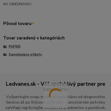
NA OBJEDNÁVKU
Pôvod tovaru
Tovar zaradený v kategóriách
PAPIER
Samolepiace etikety
Ledvanes.sk - Váš spoľahlivý partner pre
kanceláriu
Vyšperkujte svoju modernú kanceláriu od dizajnového
šanónu až po štýlovú zošívačku. Kancelárske potreby
zahŕňajú najrôznejšie množstvá predmetov a pomôcok,