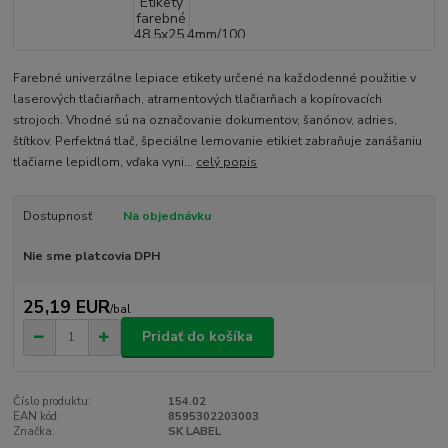
Farebné univerzálne lepiace etikety určené na každodenné použitie v
laserových tlačiarňach, atramentových tlačiarňach a kopírovacích
strojoch. Vhodné sú na označovanie dokumentov, šanónov, adries,
štítkov. Perfektná tlač, špeciálne lemovanie etikiet zabraňuje zanášaniu
tlačiarne lepidlom, vďaka vyni...
celý popis
Dostupnosť
Na objednávku
Nie sme platcovia DPH
25,19 EUR
/
bal
Pridať do košíka
Číslo produktu:
154.02
EAN kód:
8595302203003
Značka:
SK LABEL