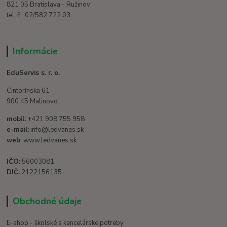
821 05 Bratislava - Ružinov
tel. č.: 02/582 722 03
Informácie
EduServis s. r. o.
Cintorínska 61
900 45 Malinovo
mobil:
+421 908 755 958
e-mail:
info@ledvanes.sk
web
: www.ledvanes.sk
IČO:
56003081
DIČ:
2122156135
Obchodné údaje
E-shop - školské a kancelárske potreby