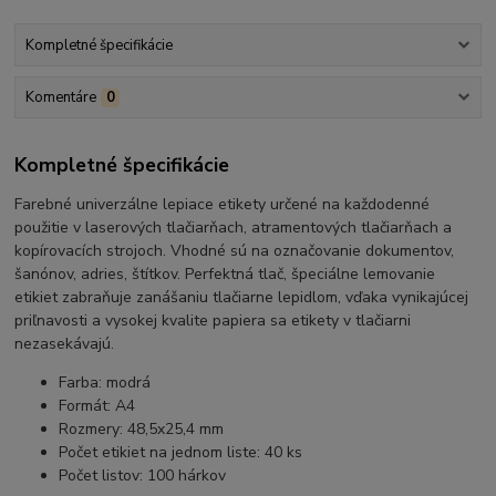
Kompletné špecifikácie
Komentáre
0
Kompletné špecifikácie
Farebné univerzálne lepiace etikety určené na každodenné
použitie v laserových tlačiarňach, atramentových tlačiarňach a
kopírovacích strojoch. Vhodné sú na označovanie dokumentov,
šanónov, adries, štítkov. Perfektná tlač, špeciálne lemovanie
etikiet zabraňuje zanášaniu tlačiarne lepidlom, vďaka vynikajúcej
priľnavosti a vysokej kvalite papiera sa etikety v tlačiarni
nezasekávajú.
Farba: modrá
Formát: A4
Rozmery: 48,5x25,4 mm
Počet etikiet na jednom liste: 40 ks
Počet listov: 100 hárkov