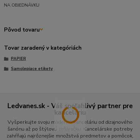
NA OBJEDNÁVKU
Pôvod tovaru
Tovar zaradený v kategóriách
PAPIER
Samolepiace etikety
Ledvanes.sk - Váš spoľahlivý partner pre
kanceláriu
Vyšperkujte svoju modernú kanceláriu od dizajnového
šanónu až po štýlovú zošívačku. Kancelárske potreby
zahŕňajú najrôznejšie množstvá predmetov a pomôcok,