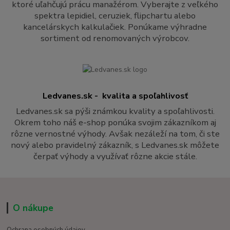
ktoré uľahčujú prácu manažérom. Vyberajte z veľkého
spektra lepidiel, ceruziek, flipchartu alebo
kancelárskych kalkulačiek. Ponúkame výhradne
sortiment od renomovaných výrobcov.
Ledvanes.sk - kvalita a spoľahlivosť
Ledvanes.sk sa pýši známkou kvality a spoľahlivosti.
Okrem toho náš e-shop ponúka svojim zákazníkom aj
rôzne vernostné výhody. Avšak nezáleží na tom, či ste
nový alebo pravidelný zákazník, s Ledvanes.sk môžete
čerpať výhody a využívať rôzne akcie stále.
O nákupe
Ochrana osobných údajov