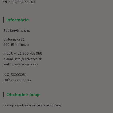
tel. č.: 02/582 722 03
Informácie
EduServis s. r. o.
Cintorínska 61
900 45 Malinovo
mobil:
+421 908 755 958
e-mail:
info@ledvanes.sk
web
: www.ledvanes.sk
IČO:
56003081
DIČ:
2122156135
Obchodné údaje
E-shop - školské a kancelárske potreby