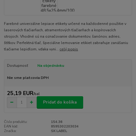
Farebné univerzálne lepiace etikety určené na každodenné použitie v
laserových tlačiarňach, atramentových tlačiarňach a kopírovacích
strojoch. Vhodné sú na označovanie dokumentov, šanónov, adries,
štítkov. Perfektná tlač, špeciálne lemovanie etikiet zabraňuje zanášaniu
tlačiarne lepidlom, vďaka vyni...
celý popis
Dostupnosť
Na objednávku
Nie sme platcovia DPH
25,19 EUR
/
bal
Pridať do košíka
Číslo produktu:
154.36
EAN kód:
8595302203034
Značka:
SK LABEL