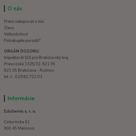
O nás
Prečo nakupovať u nás
Zľavy
Veľkoobchod
Potrebujete poradiť?
ORGÁN DOZORU:
Inšpektorát SOI pre Bratislavský kraj
Prievozská 1325/32, 821 05
821 05 Bratislava - Ružinov
tel. č.: 02/582 722 03
Informácie
EduServis s. r. o.
Cintorínska 61
900 45 Malinovo