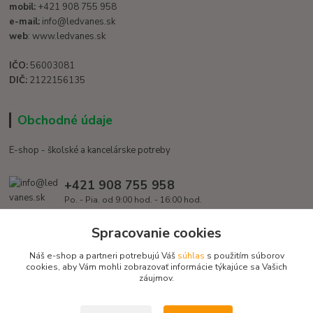
mobil:
+421 908 755 958
e-mail:
info@ledvanes.sk
web
: www.ledvanes.sk
IČO:
56003081
DIČ:
2122156135
Obchodné údaje
E-shop - školské a kancelárske potreby
+421 908 755 958
Po. - Pia. od 9:00 hod. - 16:00 hod.
info@ledvanes.sk
Spracovanie cookies
Náš e-shop a partneri potrebujú Váš
súhlas
s použitím súborov
cookies, aby Vám mohli zobrazovať informácie týkajúce sa Vašich
záujmov.