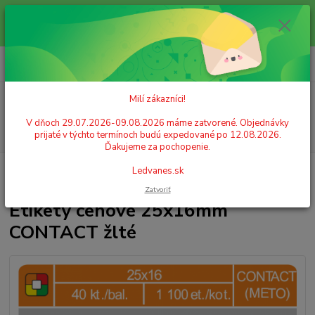
Milí zákazníci! V dňoch 29.07.2026-09.08.2026 máme zatvorené.
Objednávky prijaté v týchto termínoch budú expedované po 12.08.2026.
Ďakujeme za pochopenie. Ledvanes.sk
0
ks
+421 908 755 958
za
0,00 EUR
Po. - Pia. od 9:00 hod. - 16:00 hod.
Menu
Milí zákazníci!
V dňoch 29.07.2026-09.08.2026 máme zatvorené. Objednávky
Hľadať
prijaté v týchto termínoch budú expedované po 12.08.2026.
Ďakujeme za pochopenie.
Úvod
PAPIER
Samolepiace etikety
Etikety cenové 25x16mm
Ledvanes.sk
CONTACT žlté
Zatvoriť
Etikety cenové 25x16mm
CONTACT žlté