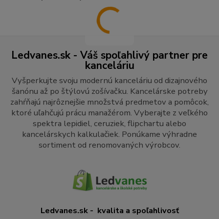
Ledvanes.sk - Váš spoľahlivý partner pre
kanceláriu
Vyšperkujte svoju modernú kanceláriu od dizajnového
šanónu až po štýlovú zošívačku. Kancelárske potreby
zahŕňajú najrôznejšie množstvá predmetov a pomôcok,
ktoré uľahčujú prácu manažérom. Vyberajte z veľkého
spektra lepidiel, ceruziek, flipchartu alebo
kancelárskych kalkulačiek. Ponúkame výhradne
sortiment od renomovaných výrobcov.
Ledvanes.sk - kvalita a spoľahlivosť