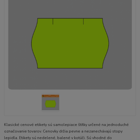
Klasické cenové etikety sú samolepiace štítky určené na jednoduché
označovanie tovarov. Cenovky držia pevne a nezanechávajú stopy
lepidla. Etikety sú nedelené, balené v kotúči. Sú vhodné do