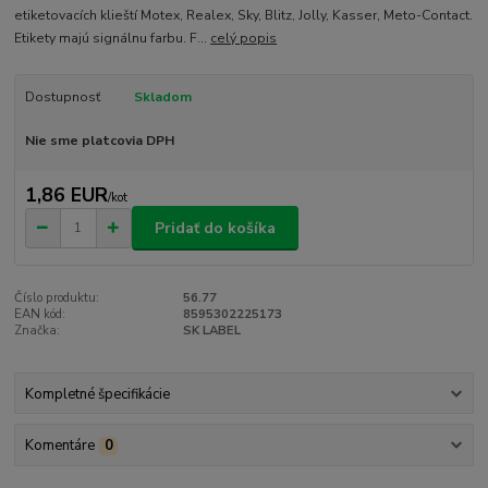
etiketovacích klieští Motex, Realex, Sky, Blitz, Jolly, Kasser, Meto-Contact.
Etikety majú signálnu farbu. F...
celý popis
Dostupnosť
Skladom
Nie sme platcovia DPH
1,86 EUR
/
kot
Pridať do košíka
Číslo produktu:
56.77
EAN kód:
8595302225173
Značka:
SK LABEL
Kompletné špecifikácie
Komentáre
0