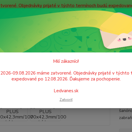
atvorené. Objednávky prijaté v týchto termínoch budú expedova
bných údajov
Doprava
Kontakty
Blog
Neviet
Hľadať
+421
Po. - P
PAPIER
Samolepiace etikety
Etikety PLUS 70x42,3mm/100 hárkov
Milí zákazníci!
ety PLUS 70x42,3mm/100 hárko
.2026-09.08.2026 máme zatvorené. Objednávky prijaté v týchto 
expedované po 12.08.2026. Ďakujeme za pochopenie.
Biele 
Ledvanes.sk
použit
Zatvoriť
kopíro
šanónov
zabraň