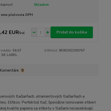
tupnosť
Skladom
 sme platcovia DPH
,42 EUR
Pridať do košíka
/
bal
roduktu:
56.07
EAN kód:
8595302200767
SK LABEL
Komentáre
0
aserových tlačiarňach, atramentových tlačiarňach a
es, štítkov. Perfektná tlač, špeciálne lemovanie etikiet
kej kvalite papiera sa etikety v tlačiarni nezasekávajú.