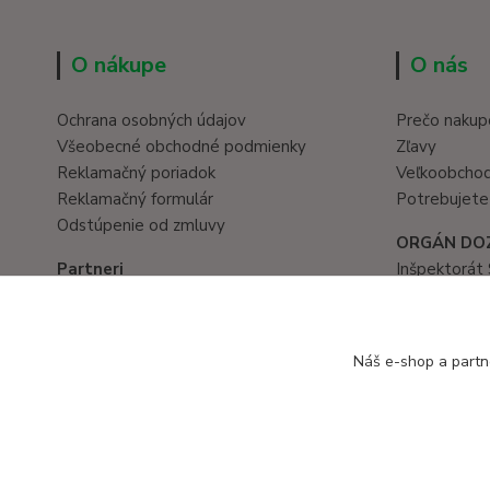
O nákupe
O nás
Ochrana osobných údajov
Prečo nakup
Všeobecné obchodné podmienky
Zľavy
Reklamačný poriadok
Veľkoobcho
Reklamačný formulár
Potrebujete
Odstúpenie od zmluvy
ORGÁN DO
Partneri
Inšpektorát 
Hračky eshop
Prievozská 
www.eduservis.sk
821 05 Brati
tel. č.: 02/
Náš e-shop a partn