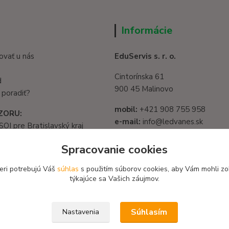
Informácie
ovať u nás
EduServis s. r. o.
Cintorínska 61
d
900 45 Malinovo
 poradiť?
mobil:
+421 908 755 958
ZORU:
e-mail:
info@ledvanes.sk
SOI pre Bratislavský kraj
web
: www.ledvanes.sk
1325/32, 821 05
Spracovanie cookies
slava - Ružinov
IČO:
56003081
582 722 03
eri potrebujú Váš
súhlas
s použitím súborov cookies, aby Vám mohli zo
DIČ:
2122156135
týkajúce sa Vašich záujmov.
Súhlasím
Nastavenia