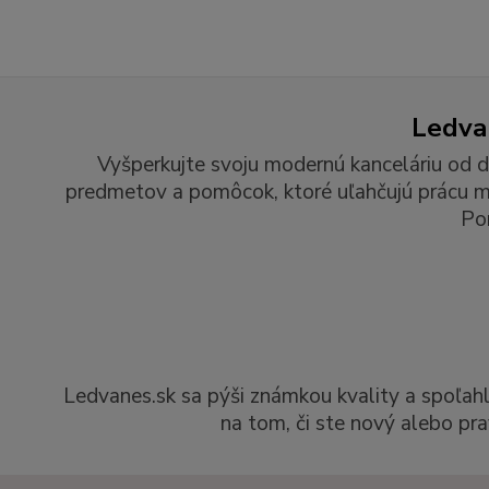
Ledvan
Vyšperkujte svoju modernú kanceláriu od d
predmetov a pomôcok, ktoré uľahčujú prácu man
Po
Ledvanes.sk sa pýši známkou kvality a spoľah
na tom, či ste nový alebo pra