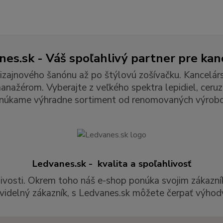
es.sk - Váš spoľahlivý partner pre kan
izajnového šanónu až po štýlovú zošívačku. Kancelár
ažérom. Vyberajte z veľkého spektra lepidiel, ceruzie
núkame výhradne sortiment od renomovaných výrobc
Ledvanes.sk - kvalita a spoľahlivosť
livosti. Okrem toho náš e-shop ponúka svojim zákazní
videlný zákazník, s Ledvanes.sk môžete čerpať výhody