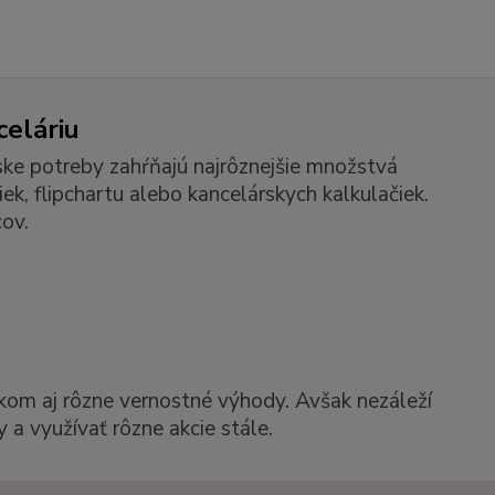
celáriu
ske potreby zahŕňajú najrôznejšie množstvá
k, flipchartu alebo kancelárskych kalkulačiek.
ov.
kom aj rôzne vernostné výhody. Avšak nezáleží
 a využívať rôzne akcie stále.