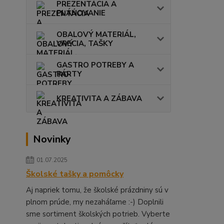
PREZENTÁCIA A
PLÁNOVANIE
OBALOVÝ MATERIÁL,
VRECIA, TAŠKY
GASTRO POTREBY A
PÁRTY
KREATIVITA A ZÁBAVA
Novinky
01.07.2025
Školské tašky a pomôcky
Aj napriek tomu, že školské prázdniny sú v
plnom prúde, my nezaháľame :-) Doplnili
sme sortiment školských potrieb. Vyberte