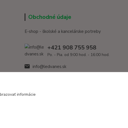
Obchodné údaje
E-shop - školské a kancelárske potreby
+421 908 755 958
Po. - Pia. od 9:00 hod. - 16:00 hod.
info@ledvanes.sk
brazovať informácie