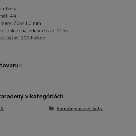
ba: biela
mát: A4
mery: 70x41,3 mm
et etikiet na jednom liste: 21 ks
et listov: 100 hárkov
tovaru
zaradený v kategóriách
ER
Samolepiace etikety