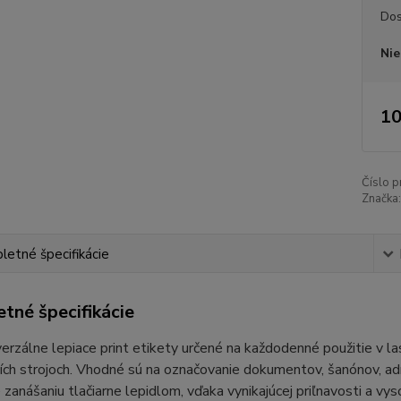
Dos
Nie
10
Číslo p
Značka:
etné špecifikácie
tné špecifikácie
verzálne lepiace print etikety určené na každodenné použitie v l
ích strojoch. Vhodné sú na označovanie dokumentov, šanónov, adri
 zanášaniu tlačiarne lepidlom, vďaka vynikajúcej priľnavosti a vyso