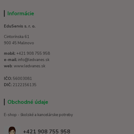
Informácie
EduServis s. r. o.
Cintorínska 61
900 45 Malinovo
mobil:
+421 908 755 958
e-mail:
info@ledvanes.sk
web
: www.ledvanes.sk
IČO:
56003081
DIČ:
2122156135
Obchodné údaje
E-shop - školské a kancelárske potreby
+421 908 755 958