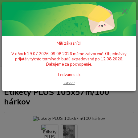
Milí zákazníci! V dňoch 29.07.2026-09.08.2026 máme zatvorené.
Objednávky prijaté v týchto termínoch budú expedované po 12.08.2026.
Ďakujeme za pochopenie. Ledvanes.sk
0
ks
+421 908 755 958
za
0,00 EUR
Po. - Pia. od 9:00 hod. - 16:00 hod.
Menu
Milí zákazníci!
V dňoch 29.07.2026-09.08.2026 máme zatvorené. Objednávky
Hľadať
prijaté v týchto termínoch budú expedované po 12.08.2026.
Ďakujeme za pochopenie.
Úvod
PAPIER
Samolepiace etikety
Etikety PLUS 105x57m/100
Ledvanes.sk
hárkov
Zatvoriť
Etikety PLUS 105x57m/100
hárkov