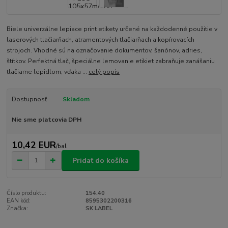
Biele univerzálne lepiace print etikety určené na každodenné použitie v
laserových tlačiarňach, atramentových tlačiarňach a kopírovacích
strojoch. Vhodné sú na označovanie dokumentov, šanónov, adries,
štítkov. Perfektná tlač, špeciálne lemovanie etikiet zabraňuje zanášaniu
tlačiarne lepidlom, vďaka ...
celý popis
Dostupnosť
Skladom
Nie sme platcovia DPH
10,42 EUR
/
bal
Pridať do košíka
Číslo produktu:
154.40
EAN kód:
8595302200316
Značka:
SK LABEL