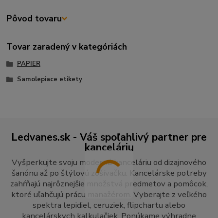
Pôvod tovaru
Tovar zaradený v kategóriách
PAPIER
Samolepiace etikety
Ledvanes.sk - Váš spoľahlivý partner pre
kanceláriu
Vyšperkujte svoju modernú kanceláriu od dizajnového
šanónu až po štýlovú zošívačku. Kancelárske potreby
zahŕňajú najrôznejšie množstvá predmetov a pomôcok,
ktoré uľahčujú prácu manažérom. Vyberajte z veľkého
spektra lepidiel, ceruziek, flipchartu alebo
kancelárskych kalkulačiek. Ponúkame výhradne