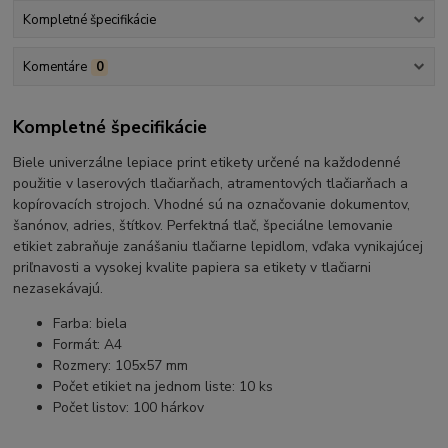
Kompletné špecifikácie
Komentáre
0
Kompletné špecifikácie
Biele univerzálne lepiace print etikety určené na každodenné
použitie v laserových tlačiarňach, atramentových tlačiarňach a
kopírovacích strojoch. Vhodné sú na označovanie dokumentov,
šanónov, adries, štítkov. Perfektná tlač, špeciálne lemovanie
etikiet zabraňuje zanášaniu tlačiarne lepidlom, vďaka vynikajúcej
priľnavosti a vysokej kvalite papiera sa etikety v tlačiarni
nezasekávajú.
Farba: biela
Formát: A4
Rozmery: 105x57 mm
Počet etikiet na jednom liste: 10 ks
Počet listov: 100 hárkov