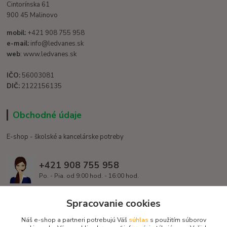
Cintorínska 61
900 45 Malinovo
mobil:
+421 908 755 958
e-mail:
info@ledvanes.sk
web
: www.ledvanes.sk
IČO:
56003081
DIČ:
2122156135
Obchodné údaje
E-shop - školské a kancelárske potreby
+421 908 755 958
Po. - Pia. od 9:00 hod. - 16:00 hod.
info@ledvanes.sk
Spracovanie cookies
Náš e-shop a partneri potrebujú Váš
súhlas
s použitím súborov