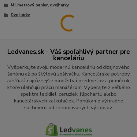
Milimetrový papier, dvojhárky
Dvojhárky
Ledvanes.sk - Váš spoľahlivý partner pre
kanceláriu
Vyšperkujte svoju modernú kanceláriu od dizajnového
šanónu až po štýlovú zošívačku. Kancelárske potreby
zahŕňajú najrôznejšie množstvá predmetov a pomôcok,
ktoré uľahčujú prácu manažérom. Vyberajte z veľkého
spektra lepidiel, ceruziek, flipchartu alebo
kancelárskych kalkulačiek. Ponúkame výhradne
sortiment od renomovaných výrobcov.