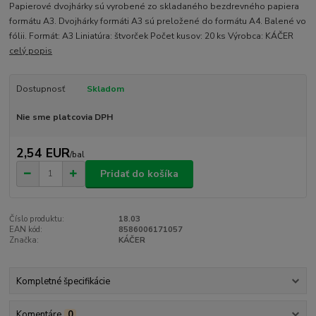
Papierové dvojhárky sú vyrobené zo skladaného bezdrevného papiera
formátu A3. Dvojhárky formáti A3 sú preložené do formátu A4. Balené vo
fólii. Formát: A3 Liniatúra: štvorček Počet kusov: 20 ks Výrobca: KÁČER
celý popis
Dostupnosť
Skladom
Nie sme platcovia DPH
2,54 EUR
/
bal
Pridať do košíka
Číslo produktu:
18.03
EAN kód:
8586006171057
Značka:
KÁČER
Kompletné špecifikácie
Komentáre
0