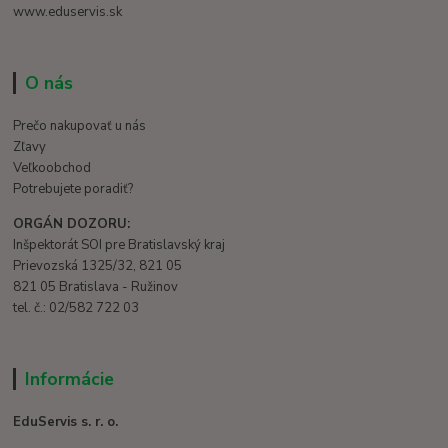
www.eduservis.sk
O nás
Prečo nakupovať u nás
Zľavy
Veľkoobchod
Potrebujete poradiť?
ORGÁN DOZORU:
Inšpektorát SOI pre Bratislavský kraj
Prievozská 1325/32, 821 05
821 05 Bratislava - Ružinov
tel. č.: 02/582 722 03
Informácie
EduServis s. r. o.