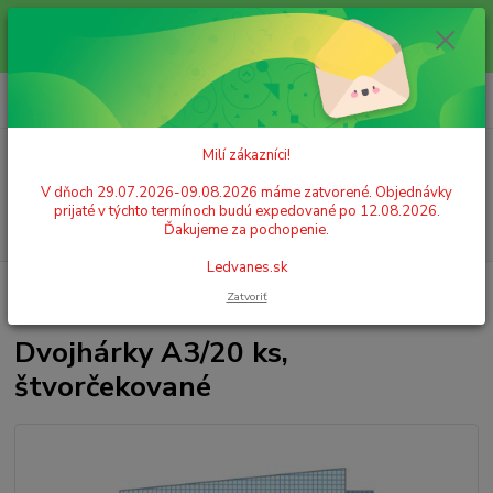
Milí zákazníci! V dňoch 29.07.2026-09.08.2026 máme zatvorené.
Objednávky prijaté v týchto termínoch budú expedované po 12.08.2026.
Ďakujeme za pochopenie. Ledvanes.sk
0
ks
+421 908 755 958
za
0,00 EUR
Po. - Pia. od 9:00 hod. - 16:00 hod.
Milí zákazníci!
Menu
V dňoch 29.07.2026-09.08.2026 máme zatvorené. Objednávky
prijaté v týchto termínoch budú expedované po 12.08.2026.
Hľadať
Ďakujeme za pochopenie.
Ledvanes.sk
Úvod
ŠKOLSKÉ POTREBY
Papier
Dvojhárky
Dvojhárky A3/20 ks,
Zatvoriť
štvorčekované
Dvojhárky A3/20 ks,
štvorčekované