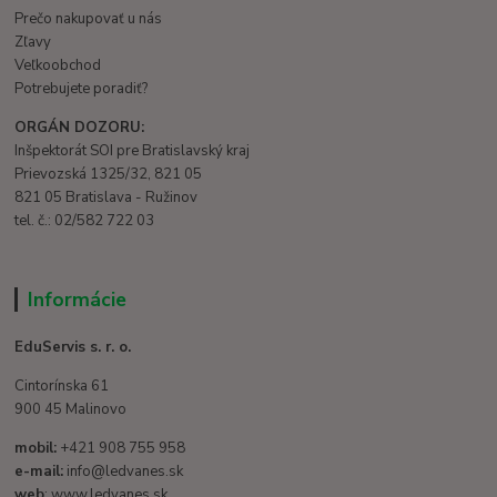
Prečo nakupovať u nás
Zľavy
Veľkoobchod
Potrebujete poradiť?
ORGÁN DOZORU:
Inšpektorát SOI pre Bratislavský kraj
Prievozská 1325/32, 821 05
821 05 Bratislava - Ružinov
tel. č.: 02/582 722 03
Informácie
EduServis s. r. o.
Cintorínska 61
900 45 Malinovo
mobil:
+421 908 755 958
e-mail:
info@ledvanes.sk
web
: www.ledvanes.sk