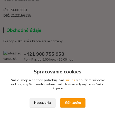
IČO:
56003081
DIČ:
2122156135
Obchodné údaje
E-shop - školské a kancelárske potreby
+421 908 755 958
Po. - Pia. od 9:00 hod. - 16:00 hod.
info@ledvanes.sk
Spracovanie cookies
Náš e-shop a partneri potrebujú Váš
súhlas
s použitím súborov
cookies, aby Vám mohli zobrazovať informácie týkajúce sa Vašich
záujmov.
Súhlasím
Nastavenia
Copyright © 2016 EduServis s. r. o. - Všetky práva vyhradené / Design
EduServis