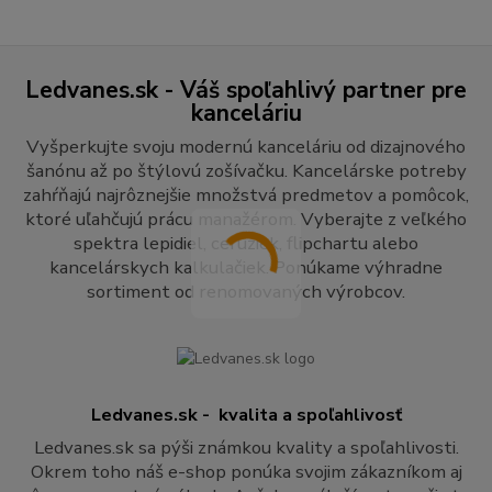
Ledvanes.sk - Váš spoľahlivý partner pre
kanceláriu
Vyšperkujte svoju modernú kanceláriu od dizajnového
šanónu až po štýlovú zošívačku. Kancelárske potreby
zahŕňajú najrôznejšie množstvá predmetov a pomôcok,
ktoré uľahčujú prácu manažérom. Vyberajte z veľkého
spektra lepidiel, ceruziek, flipchartu alebo
kancelárskych kalkulačiek. Ponúkame výhradne
sortiment od renomovaných výrobcov.
Ledvanes.sk - kvalita a spoľahlivosť
Ledvanes.sk sa pýši známkou kvality a spoľahlivosti.
Okrem toho náš e-shop ponúka svojim zákazníkom aj