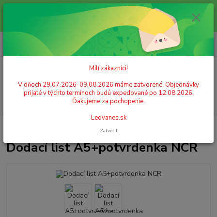
Milí zákazníci! V dňoch 29.07.2026-09.08.2026 máme zatvorené.
Objednávky prijaté v týchto termínoch budú expedované po 12.08.2026.
Ďakujeme za pochopenie. Ledvanes.sk
0
ks
+421 908 755 958
za
0,00 EUR
Po. - Pia. od 9:00 hod. - 16:00 hod.
Milí zákazníci!
Menu
V dňoch 29.07.2026-09.08.2026 máme zatvorené. Objednávky
prijaté v týchto termínoch budú expedované po 12.08.2026.
Hľadať
Ďakujeme za pochopenie.
Ledvanes.sk
Úvod
PAPIER
Tlačivá
Dodací list A5+potvrdenka NCR
Zatvoriť
Dodací list A5+potvrdenka NCR