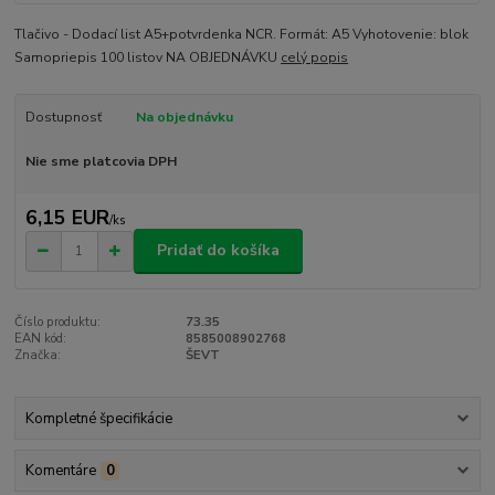
Tlačivo - Dodací list A5+potvrdenka NCR. Formát: A5 Vyhotovenie: blok
Samopriepis 100 listov NA OBJEDNÁVKU
celý popis
Dostupnosť
Na objednávku
Nie sme platcovia DPH
6,15 EUR
/
ks
Pridať do košíka
Číslo produktu:
73.35
EAN kód:
8585008902768
Značka:
ŠEVT
Kompletné špecifikácie
Komentáre
0