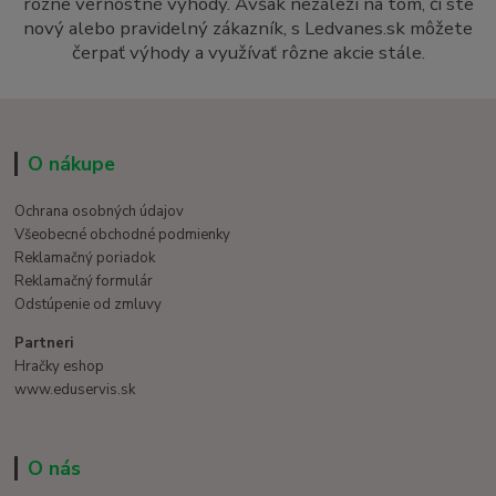
rôzne vernostné výhody. Avšak nezáleží na tom, či ste
nový alebo pravidelný zákazník, s Ledvanes.sk môžete
čerpať výhody a využívať rôzne akcie stále.
O nákupe
Ochrana osobných údajov
Všeobecné obchodné podmienky
Reklamačný poriadok
Reklamačný formulár
Odstúpenie od zmluvy
Partneri
Hračky eshop
www.eduservis.sk
O nás