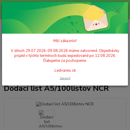
Milí zákazníci! V dňoch 29.07.2026-09.08.2026 máme zatvorené.
Objednávky prijaté v týchto termínoch budú expedované po 12.08.2026.
Ďakujeme za pochopenie. Ledvanes.sk
0
ks
+421 908 755 958
za
0,00 EUR
Po. - Pia. od 9:00 hod. - 16:00 hod.
Milí zákazníci!
Menu
V dňoch 29.07.2026-09.08.2026 máme zatvorené. Objednávky
prijaté v týchto termínoch budú expedované po 12.08.2026.
Hľadať
Ďakujeme za pochopenie.
Ledvanes.sk
Úvod
PAPIER
Tlačivá
Dodací list A5/100listov NCR
Zatvoriť
Dodací list A5/100listov NCR