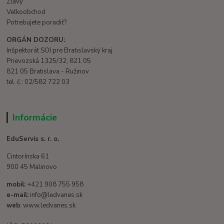
Zľavy
Veľkoobchod
Potrebujete poradiť?
ORGÁN DOZORU:
Inšpektorát SOI pre Bratislavský kraj
Prievozská 1325/32, 821 05
821 05 Bratislava - Ružinov
tel. č.: 02/582 722 03
Informácie
EduServis s. r. o.
Cintorínska 61
900 45 Malinovo
mobil:
+421 908 755 958
e-mail:
info@ledvanes.sk
web
: www.ledvanes.sk