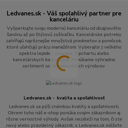
Ledvanes.sk - Váš spoľahlivý partner pre
kanceláriu
Vyšperkujte svoju modernú kanceláriu od dizajnového
šanónu až po štýlovú zošívačku. Kancelárske potreby
zahŕňajú najrôznejšie množstvá predmetov a pomôcok,
ktoré uľahčujú prácu manažérom. Vyberajte z veľkého
spektra lepidiel, ceruziek, flipchartu alebo
kancelárskych kalkulačiek. Ponúkame výhradne
sortiment od renomovaných výrobcov.
Ledvanes.sk - kvalita a spoľahlivosť
Ledvanes.sk sa pýši známkou kvality a spoľahlivosti.
Okrem toho náš e-shop ponúka svojim zákazníkom aj
rôzne vernostné výhody. Avšak nezáleží na tom, či ste
nový alebo pravidelný zákazník, s Ledvanes.sk môžete