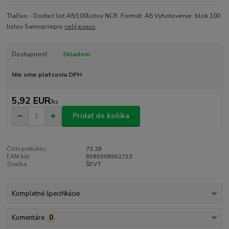
Tlačivo - Dodací list A5/100listov NCR. Formát: A5 Vyhotovenie: blok 100
listov Samopriepis
celý popis
Dostupnosť
Skladom
Nie sme platcovia DPH
5,92 EUR
/
ks
Pridať do košíka
Číslo produktu:
73.28
EAN kód:
8585008902713
Značka:
ŠEVT
Kompletné špecifikácie
Komentáre
0