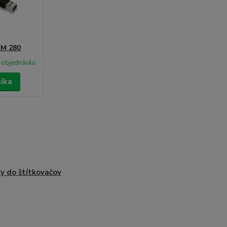
LM 280
 objednávku
šíka
y do štítkovačov