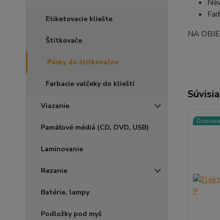
Náv
Farb
Etiketovacie kliešte
NA OBJ
Štítkovače
Pásky do štítkovačov
Farbacie valčeky do klieští
Súvisia
Viazanie
Doprav
Pamäťové médiá (CD, DVD, USB)
Laminovanie
Rezanie
Batérie, lampy
Podložky pod myš