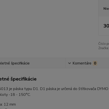
Nie
30
Číslo p
Značka:
etné špecifikácie
Komentáre
0
tné špecifikácie
13 je páska typu D1. D1 páska je určená do štítkovača DYMO LM
ploty -18 - 150°C.
ka: 12 mm