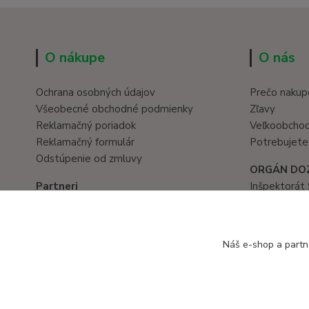
O nákupe
O nás
Ochrana osobných údajov
Prečo nakup
Všeobecné obchodné podmienky
Zľavy
Reklamačný poriadok
Veľkoobcho
Reklamačný formulár
Potrebujete
Odstúpenie od zmluvy
ORGÁN DO
Partneri
Inšpektorát 
Hračky eshop
Prievozská 
www.eduservis.sk
821 05 Brati
tel. č.: 02/
Náš e-shop a partn