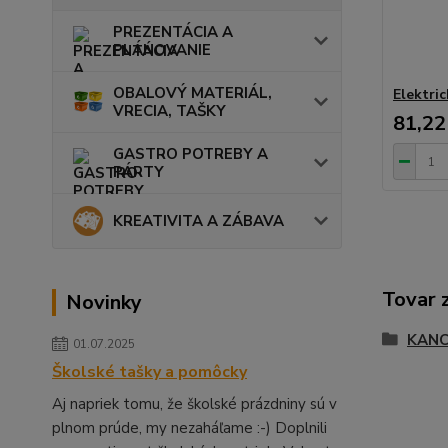
PREZENTÁCIA A
PLÁNOVANIE
OBALOVÝ MATERIÁL,
Elektri
VRECIA, TAŠKY
81,22
GASTRO POTREBY A
PÁRTY
KREATIVITA A ZÁBAVA
Tovar 
Novinky
KANC
01.07.2025
Školské tašky a pomôcky
Aj napriek tomu, že školské prázdniny sú v
plnom prúde, my nezaháľame :-) Doplnili