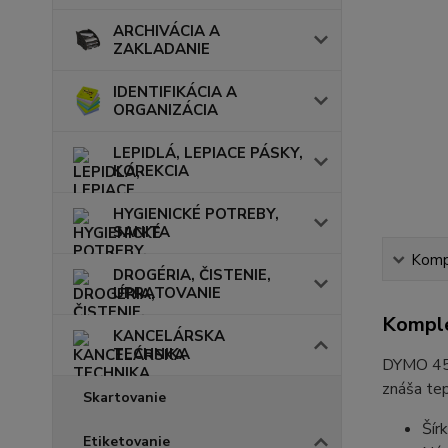
ARCHIVÁCIA A
ZAKLADANIE
IDENTIFIKÁCIA A
ORGANIZÁCIA
LEPIDLÁ, LEPIACE PÁSKY,
KOREKCIA
HYGIENICKÉ POTREBY,
SANITA
Kompl
DROGÉRIA, ČISTENIE,
UPRATOVANIE
Komple
KANCELÁRSKA
TECHNIKA
DYMO 450
znáša te
Skartovanie
Šír
Etiketovanie