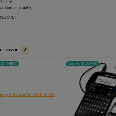
in: 7 m
a: čierna na bielej
EDNÁVKU
ci tovar
2
a ZADARMO
Doprava ZADARMO