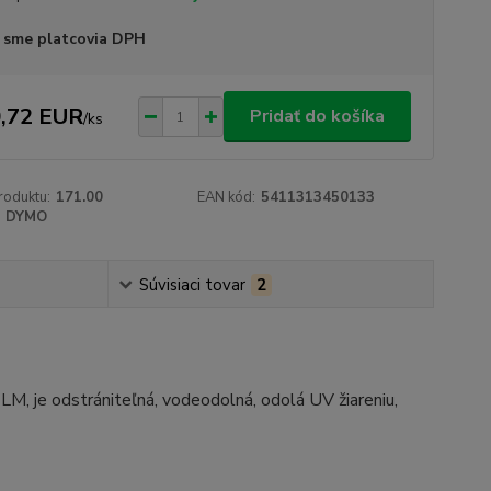
 sme platcovia DPH
,72 EUR
Pridať do košíka
/
ks
roduktu:
171.00
EAN kód:
5411313450133
DYMO
Súvisiaci tovar
2
, je odstrániteľná, vodeodolná, odolá UV žiareniu,