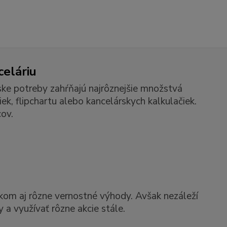
celáriu
ske potreby zahŕňajú najrôznejšie množstvá
k, flipchartu alebo kancelárskych kalkulačiek.
ov.
kom aj rôzne vernostné výhody. Avšak nezáleží
 a využívať rôzne akcie stále.