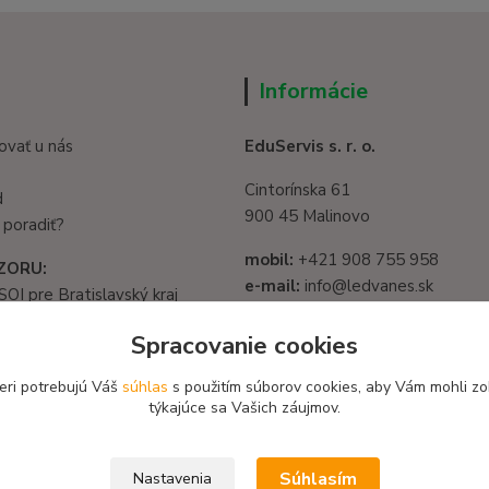
Informácie
ovať u nás
EduServis s. r. o.
Cintorínska 61
d
900 45 Malinovo
 poradiť?
mobil:
+421 908 755 958
ZORU:
e-mail:
info@ledvanes.sk
SOI pre Bratislavský kraj
web
: www.ledvanes.sk
1325/32, 821 05
Spracovanie cookies
slava - Ružinov
IČO:
56003081
582 722 03
eri potrebujú Váš
súhlas
s použitím súborov cookies, aby Vám mohli zo
DIČ:
2122156135
týkajúce sa Vašich záujmov.
Súhlasím
Nastavenia