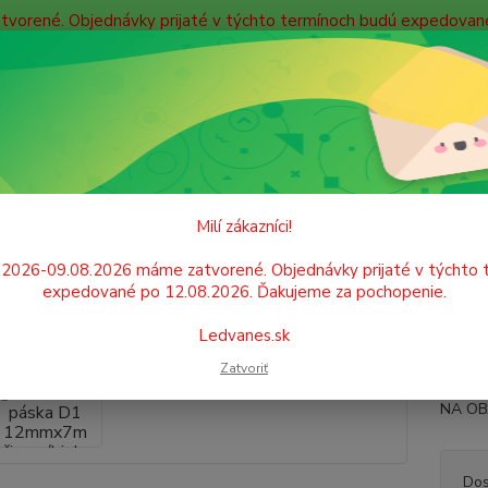
atvorené. Objednávky prijaté v týchto termínoch budú expedova
bných údajov
Doprava
Kontakty
Blog
Neviet
Hľadať
+421
Po. - P
KANCELÁRSKA TECHNIKA
Etiketovanie
Pásky do štítkovačov
DYM
Milí zákazníci!
 páska D1 12mmx7m čierna/bi
.2026-09.08.2026 máme zatvorené. Objednávky prijaté v týchto 
expedované po 12.08.2026. Ďakujeme za pochopenie.
DYMO 4
Ledvanes.sk
DYMO L
Zatvoriť
teploty
NA O
Dos