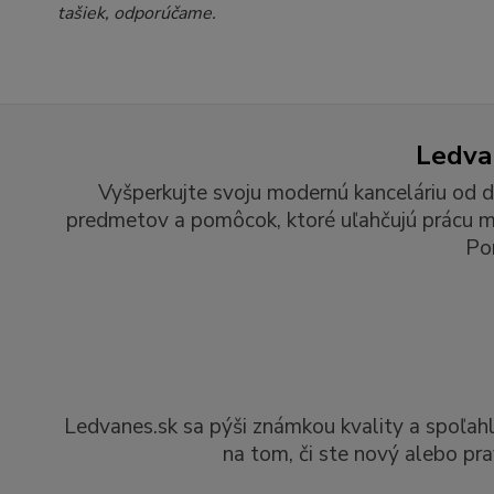
tašiek, odporúčame.
Ledvan
Vyšperkujte svoju modernú kanceláriu od d
predmetov a pomôcok, ktoré uľahčujú prácu man
Po
Ledvanes.sk sa pýši známkou kvality a spoľah
na tom, či ste nový alebo pra