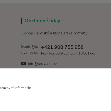
Obchodné údaje
E-shop - školské a kancelárske potreby
+421 908 755 958
Po. - Pia. od 9:00 hod. - 16:00 hod.
info@ledvanes.sk
brazovať informácie