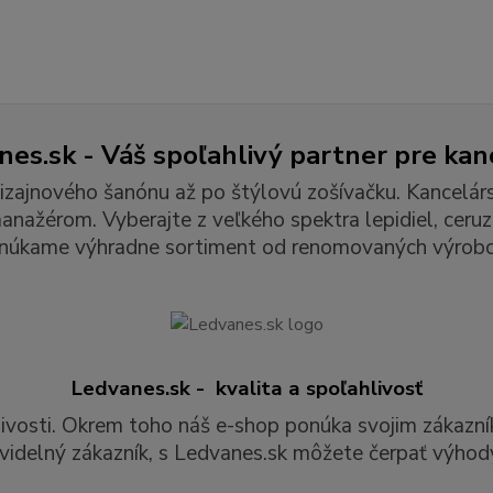
es.sk - Váš spoľahlivý partner pre kan
izajnového šanónu až po štýlovú zošívačku. Kancelár
ažérom. Vyberajte z veľkého spektra lepidiel, ceruzie
núkame výhradne sortiment od renomovaných výrobc
Ledvanes.sk - kvalita a spoľahlivosť
livosti. Okrem toho náš e-shop ponúka svojim zákazní
videlný zákazník, s Ledvanes.sk môžete čerpať výhody