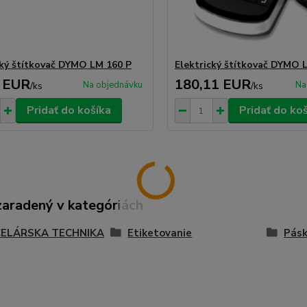
cký štítkovač DYMO LM 160 P
Elektrický štítkovač DYMO 
 EUR
180,11 EUR
Na objednávku
Na
/
ks
/
ks
Pridať do košíka
Pridať do ko
zaradený v kategóriách
ELÁRSKA TECHNIKA
Etiketovanie
Pásk