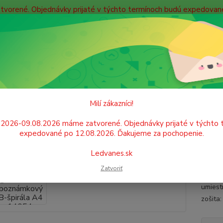
atvorené. Objednávky prijaté v týchto termínoch budú expedova
bných údajov
Doprava
Kontakty
Blog
Neviet
Hľadať
+421
Po. - P
PAPIER
Bloky, diáre, záznamové knihy
Poznámkový blok so špirálou
Milí zákazníci!
 poznámkový B-špirála A4 14054
.2026-09.08.2026 máme zatvorené. Objednávky prijaté v týchto 
expedované po 12.08.2026. Ďakujeme za pochopenie.
Špirál
Ledvanes.sk
poznám
Zatvoriť
Blok j
umiest
zošita: