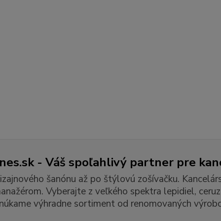
es.sk - Váš spoľahlivý partner pre kan
izajnového šanónu až po štýlovú zošívačku. Kancelár
ažérom. Vyberajte z veľkého spektra lepidiel, ceruzie
núkame výhradne sortiment od renomovaných výrobc