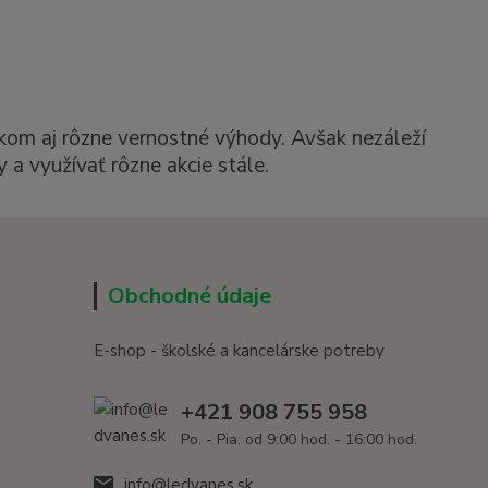
kom aj rôzne vernostné výhody. Avšak nezáleží
 a využívať rôzne akcie stále.
Obchodné údaje
E-shop - školské a kancelárske potreby
+421 908 755 958
Po. - Pia. od 9:00 hod. - 16:00 hod.
info@ledvanes.sk