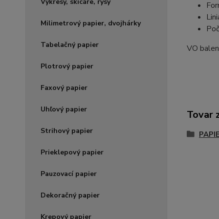
Výkresy, skicáre, rysy
For
Lini
Milimetrový papier, dvojhárky
Poč
Tabelačný papier
VO balen
Plotrový papier
Faxový papier
Uhľový papier
Tovar 
Strihový papier
PAPI
Prieklepový papier
Pauzovací papier
Dekoračný papier
Krepový papier