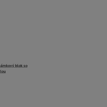
ámkový blok so
álou