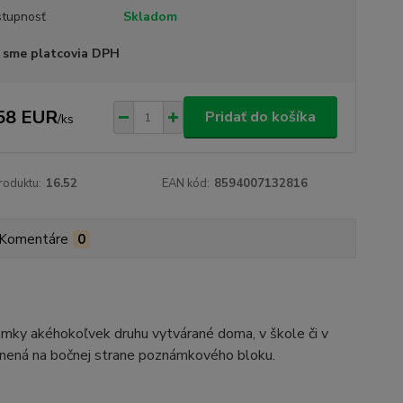
tupnosť
Skladom
 sme platcovia DPH
58 EUR
Pridať do košíka
/
ks
roduktu:
16.52
EAN kód:
8594007132816
Komentáre
0
ámky akéhokoľvek druhu vytvárané doma, v škole či v
estnená na bočnej strane poznámkového bloku.