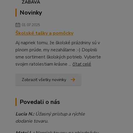
Novinky
01.07.2025
Školské tašky a pomôcky
Aj napriek tomu, že školské prázdniny sú v
plnom prúde, my nezaháľame :-) Doplnili
sme sortiment školských potrieb. Vyberte
svojim ratolestiam krásne ...
čítať celé
Zobraziť všetky novinky
Povedali o nás
Lucia N.:
Úžasný prístup a rýchle
dodanie tovaru.
Matej L.:
Napriek tovaru na objednávku,