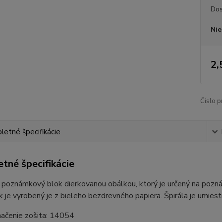
Dos
Nie
2,
Číslo p
etné špecifikácie
tné špecifikácie
 poznámkový blok dierkovanou obálkou, ktorý je určený na pozn
ok je vyrobený je z bieleho bezdrevného papiera. Špirála je umi
ačenie zošita: 14054