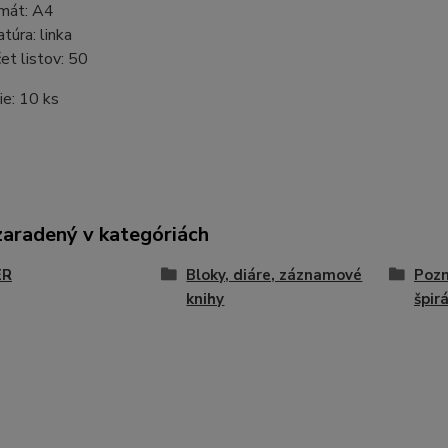
mát: A4
atúra: linka
et listov: 50
ie: 10 ks
zaradený v kategóriách
ER
Bloky, diáre, záznamové
Pozn
knihy
špir