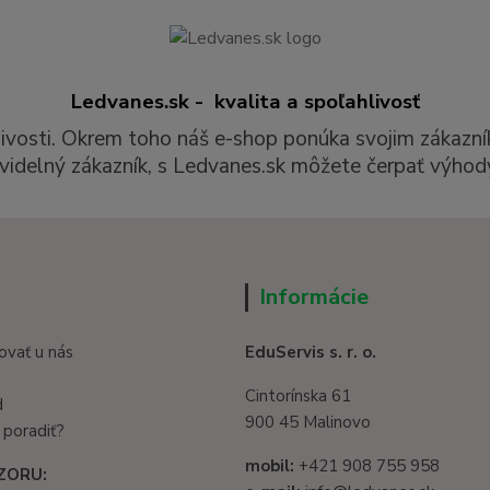
Ledvanes.sk - kvalita a spoľahlivosť
livosti. Okrem toho náš e-shop ponúka svojim zákazní
videlný zákazník, s Ledvanes.sk môžete čerpať výhody
Informácie
ovať u nás
EduServis s. r. o.
Cintorínska 61
d
900 45 Malinovo
 poradiť?
mobil:
+421 908 755 958
ZORU: