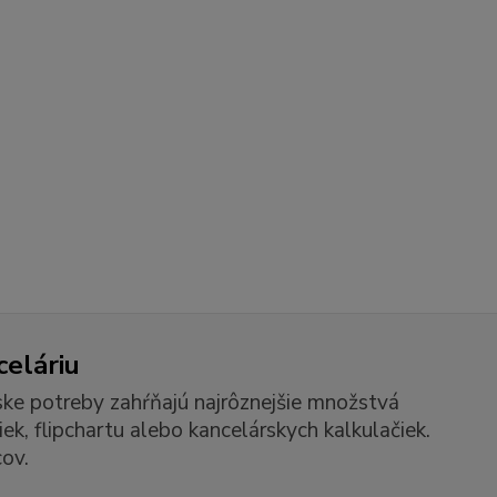
celáriu
ske potreby zahŕňajú najrôznejšie množstvá
k, flipchartu alebo kancelárskych kalkulačiek.
ov.