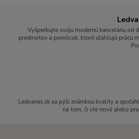
Ledvan
Vyšperkujte svoju modernú kanceláriu od d
predmetov a pomôcok, ktoré uľahčujú prácu man
Po
Ledvanes.sk sa pýši známkou kvality a spoľah
na tom, či ste nový alebo pra