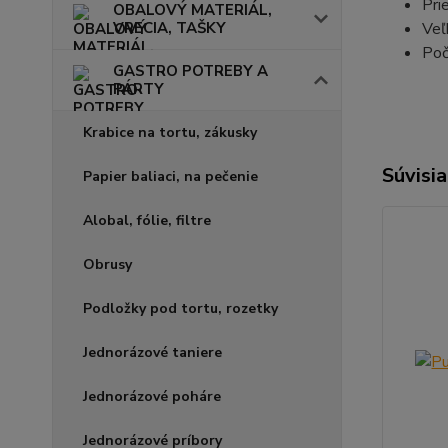
Pri
OBALOVÝ MATERIÁL,
VRECIA, TAŠKY
Veľ
Poč
GASTRO POTREBY A
PÁRTY
Krabice na tortu, zákusky
Súvisia
Papier baliaci, na pečenie
Alobal, fólie, filtre
Obrusy
Podložky pod tortu, rozetky
Jednorázové taniere
Jednorázové poháre
Jednorázové príbory