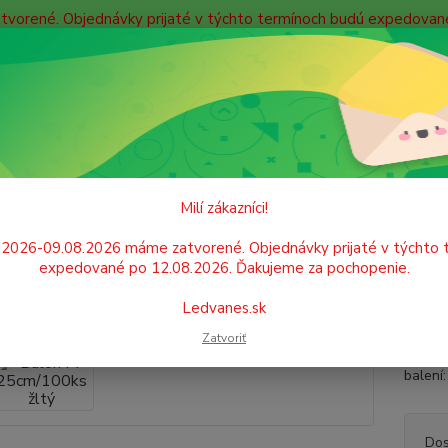
atvorené. Objednávky prijaté v týchto termínoch budú expedova
bných údajov
Doprava
Kontakty
Blog
Neviet
Hľadať
+421
Po. - P
GASTRO POTREBY A PÁRTY
Balóny
Balón M 25cm/100ks žltý
Milí zákazníci!
n M 25cm/100ks žltý
.2026-09.08.2026 máme zatvorené. Objednávky prijaté v týchto 
expedované po 12.08.2026. Ďakujeme za pochopenie.
Nafuko
Ledvanes.sk
či ine
Zatvoriť
deti. 
balení
Dos