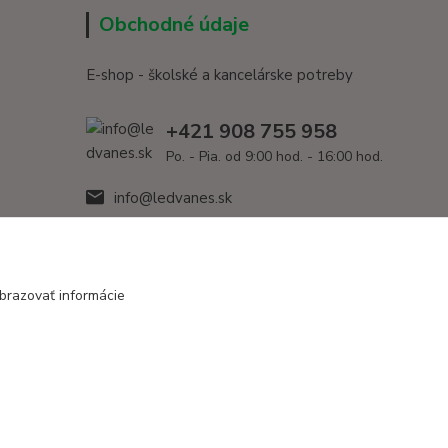
Obchodné údaje
E-shop - školské a kancelárske potreby
+421 908 755 958
Po. - Pia. od 9:00 hod. - 16:00 hod.
info@ledvanes.sk
brazovať informácie
Vytvorené na
Eshop-rychlo.sk