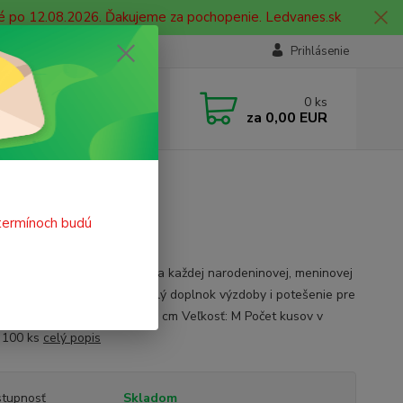
né po 12.08.2026. Ďakujeme za pochopenie. Ledvanes.sk
Prihlásenie
e si rady? Zavolajte.
0
ks
 908 755 958
za
0,00 EUR
ia. od 9:00 hod. - 16:00 hod.
termínoch budú
vací balón nesmie chýbať na každej narodeninovej, meninovej
j oslave alebo párty ako skvelý doplnok výzdoby i potešenie pre
Farba: žltá Priemer balóna: 25 cm Veľkosť: M Počet kusov v
: 100 ks
celý popis
tupnosť
Skladom