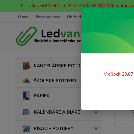
Milí zákazníci! V dňoch 29.07.2026-09.08.2026 máme z
O nás
Ako nakupovať
Obchodné podmienky
Ochrana oso
Úvod
KANCELÁRSKE POTREBY
Baló
V dňoch 29.07
ŠKOLSKÉ POTREBY
PAPIER
KALENDÁRE A DIÁRE
PÍSACIE POTREBY