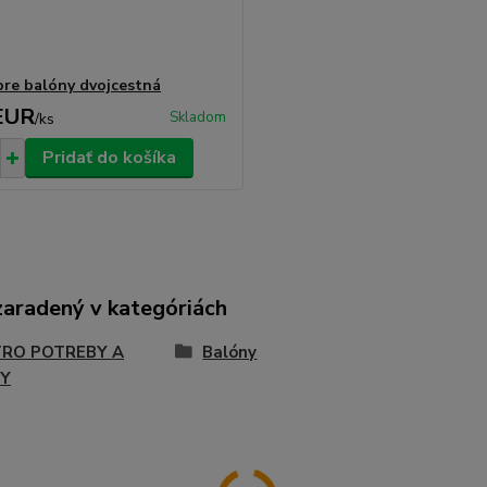
re balóny dvojcestná
EUR
Skladom
/
ks
Pridať do košíka
zaradený v kategóriách
RO POTREBY A
Balóny
Y