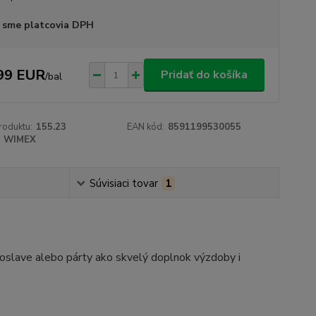
 sme platcovia DPH
99 EUR
Pridať do košíka
/
bal
roduktu:
155.23
EAN kód:
8591199530055
WIMEX
Súvisiaci tovar
1
j oslave alebo párty ako skvelý doplnok výzdoby i