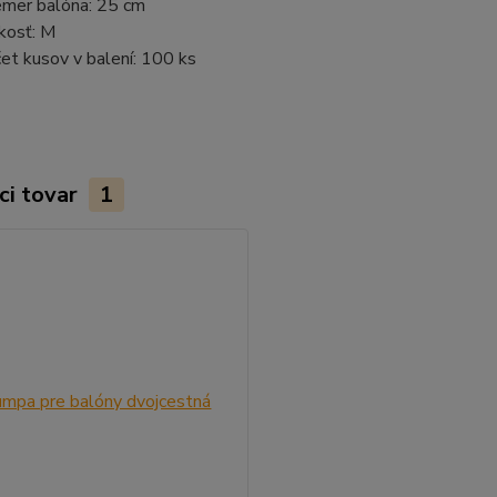
emer balóna: 25 cm
kosť: M
et kusov v balení: 100 ks
ci tovar
1