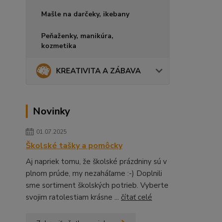
Mašle na darčeky, ikebany
Peňaženky, manikúra,
kozmetika
KREATIVITA A ZÁBAVA
Novinky
01.07.2025
Školské tašky a pomôcky
Aj napriek tomu, že školské prázdniny sú v
plnom prúde, my nezaháľame :-) Doplnili
sme sortiment školských potrieb. Vyberte
svojim ratolestiam krásne ...
čítať celé