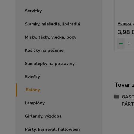
Servítky
Pumpa p
Slamky, miešadlá, špáradlá
3,98 
Misky, tácky, viečka, boxy
Košíčky na pečenie
Samolepky na potraviny
Sviečky
Tovar 
Balóny
GAST
Lampióny
PÁRT
Girlandy, výzdoba
Párty, karneval, halloween