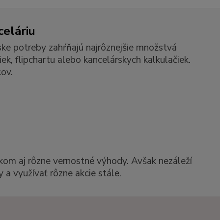
celáriu
ske potreby zahŕňajú najrôznejšie množstvá
k, flipchartu alebo kancelárskych kalkulačiek.
ov.
kom aj rôzne vernostné výhody. Avšak nezáleží
 a využívať rôzne akcie stále.