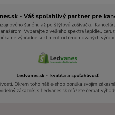
es.sk - Váš spoľahlivý partner pre kan
izajnového šanónu až po štýlovú zošívačku. Kancelár
ažérom. Vyberajte z veľkého spektra lepidiel, ceruzie
núkame výhradne sortiment od renomovaných výrobc
Ledvanes.sk - kvalita a spoľahlivosť
livosti. Okrem toho náš e-shop ponúka svojim zákazní
videlný zákazník, s Ledvanes.sk môžete čerpať výhody