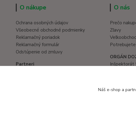
O nákupe
O nás
Ochrana osobných údajov
Prečo nakup
Všeobecné obchodné podmienky
Zľavy
Reklamačný poriadok
Veľkoobcho
Reklamačný formulár
Potrebujete
Odstúpenie od zmluvy
ORGÁN DO
Partneri
Inšpektorát 
Hračky eshop
Prievozská 
www.eduservis.sk
821 05 Brati
tel. č.: 02/
Náš e-shop a partn
Copyright © 2016 EduServis s. r. o. - Všetky práva vyhradené