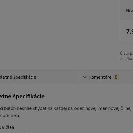
Nie
7,
Číslo p
Značka:
etné špecifikácie
Komentáre
0
tné špecifikácie
í balón nesmie chýbať na každej narodeninovej, meninovej či ine
 pre deti.
ba: žltá