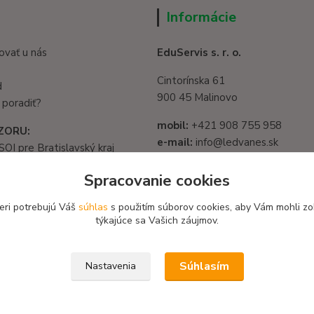
Informácie
ovať u nás
EduServis s. r. o.
Cintorínska 61
d
900 45 Malinovo
 poradiť?
mobil:
+421 908 755 958
ZORU:
e-mail:
info@ledvanes.sk
SOI pre Bratislavský kraj
web
: www.ledvanes.sk
1325/32, 821 05
Spracovanie cookies
slava - Ružinov
IČO:
56003081
582 722 03
eri potrebujú Váš
súhlas
s použitím súborov cookies, aby Vám mohli zo
DIČ:
2122156135
týkajúce sa Vašich záujmov.
Súhlasím
Nastavenia
 / Design EduServis