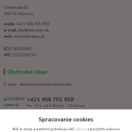
Cintorínska 61
900 45 Malinovo
mobil:
+421 908 755 958
e-mail:
info@ledvanes.sk
web
: www.ledvanes.sk
IČO:
56003081
DIČ:
2122156135
Obchodné údaje
E-shop - školské a kancelárske potreby
+421 908 755 958
Po. - Pia. od 9:00 hod. - 16:00 hod.
info@ledvanes.sk
Spracovanie cookies
Náš e-shop a partneri potrebujú Váš
súhlas
s použitím súborov