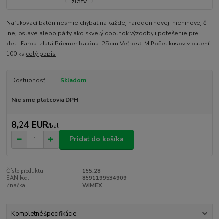
Nafukovací balón nesmie chýbať na každej narodeninovej, meninovej či
inej oslave alebo párty ako skvelý doplnok výzdoby i potešenie pre
deti. Farba: zlatá Priemer balóna: 25 cm Veľkosť: M Počet kusov v balení:
100 ks
celý popis
Dostupnosť
Skladom
Nie sme platcovia DPH
8,24 EUR
/
bal
Pridať do košíka
Číslo produktu:
155.28
EAN kód:
8591199534909
Značka:
WIMEX
Kompletné špecifikácie