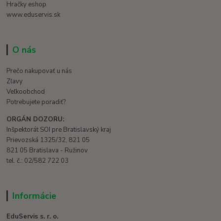
Hračky eshop
www.eduservis.sk
O nás
Prečo nakupovať u nás
Zľavy
Veľkoobchod
Potrebujete poradiť?
ORGÁN DOZORU:
Inšpektorát SOI pre Bratislavský kraj
Prievozská 1325/32, 821 05
821 05 Bratislava - Ružinov
tel. č.: 02/582 722 03
Informácie
EduServis s. r. o.