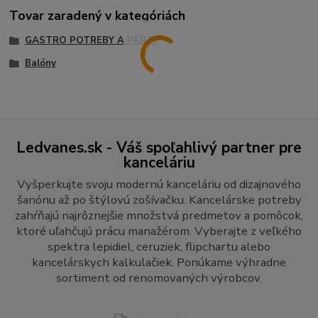
Tovar zaradený v kategóriách
GASTRO POTREBY A PÁRTY
Balóny
Ledvanes.sk - Váš spoľahlivý partner pre
kanceláriu
Vyšperkujte svoju modernú kanceláriu od dizajnového
šanónu až po štýlovú zošívačku. Kancelárske potreby
zahŕňajú najrôznejšie množstvá predmetov a pomôcok,
ktoré uľahčujú prácu manažérom. Vyberajte z veľkého
spektra lepidiel, ceruziek, flipchartu alebo
kancelárskych kalkulačiek. Ponúkame výhradne
sortiment od renomovaných výrobcov.