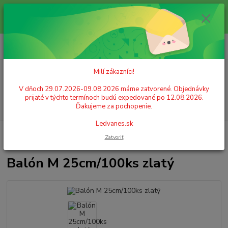
Milí zákazníci! V dňoch 29.07.2026-09.08.2026 máme zatvorené.
Objednávky prijaté v týchto termínoch budú expedované po 12.08.2026.
Ďakujeme za pochopenie. Ledvanes.sk
0
ks
+421 908 755 958
za
0,00 EUR
Po. - Pia. od 9:00 hod. - 16:00 hod.
Milí zákazníci!
Menu
V dňoch 29.07.2026-09.08.2026 máme zatvorené. Objednávky
prijaté v týchto termínoch budú expedované po 12.08.2026.
Hľadať
Ďakujeme za pochopenie.
Ledvanes.sk
Úvod
GASTRO POTREBY A PÁRTY
Balóny
Balón M 25cm/100ks
Zatvoriť
zlatý
Balón M 25cm/100ks zlatý