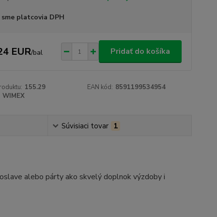
 sme platcovia DPH
24 EUR
Pridať do košíka
/
bal
roduktu:
155.29
EAN kód:
8591199534954
WIMEX
Súvisiaci tovar
1
j oslave alebo párty ako skvelý doplnok výzdoby i