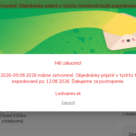
atvorené. Objednávky prijaté v týchto termínoch budú expedova
bných údajov
Doprava
Kontakty
Blog
Neviet
Hľadať
+421
Po. - P
GASTRO POTREBY A PÁRTY
Balóny
Balón M 25cm/100ks striebor
Milí zákazníci!
n M 25cm/100ks strieborný
.2026-09.08.2026 máme zatvorené. Objednávky prijaté v týchto 
expedované po 12.08.2026. Ďakujeme za pochopenie.
Nafuko
Ledvanes.sk
či ine
Zatvoriť
deti. 
v bale
Dos