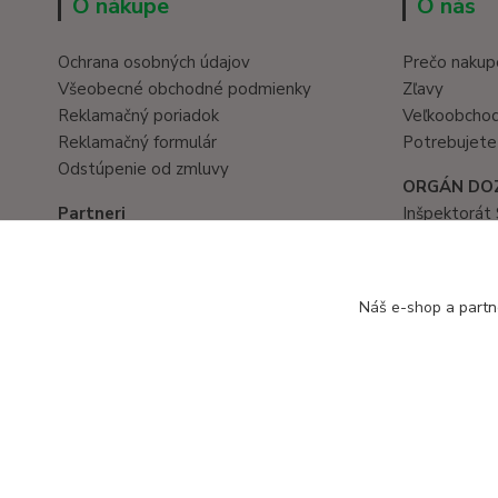
O nákupe
O nás
Ochrana osobných údajov
Prečo nakup
Všeobecné obchodné podmienky
Zľavy
Reklamačný poriadok
Veľkoobcho
Reklamačný formulár
Potrebujete
Odstúpenie od zmluvy
ORGÁN DO
Partneri
Inšpektorát 
Hračky eshop
Prievozská 
www.eduservis.sk
821 05 Brati
tel. č.: 02/
Náš e-shop a partn
Copyright © 2016 EduServis s. r. o. - Všetky práva vyhradené