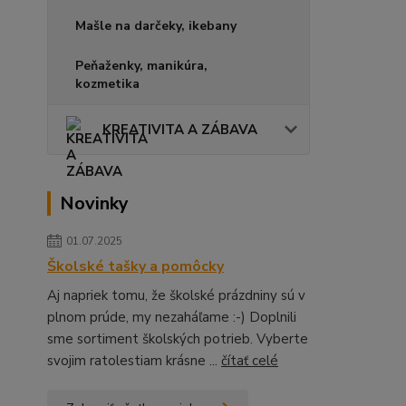
Mašle na darčeky, ikebany
Peňaženky, manikúra,
kozmetika
KREATIVITA A ZÁBAVA
Novinky
01.07.2025
Školské tašky a pomôcky
Aj napriek tomu, že školské prázdniny sú v
plnom prúde, my nezaháľame :-) Doplnili
sme sortiment školských potrieb. Vyberte
svojim ratolestiam krásne ...
čítať celé