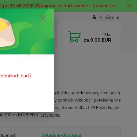
né po 12.08.2026. Ďakujeme za pochopenie. Ledvanes.sk
Prihlásenie
e si rady? Zavolajte.
0
ks
 908 755 958
za
0,00 EUR
ia. od 9:00 hod. - 16:00 hod.
ný
termínoch budú
vací balón nesmie chýbať na každej narodeninovej, meninovej
j oslave alebo párty ako skvelý doplnok výzdoby i potešenie pre
Farba: strieborná Priemer balóna: 25 cm Veľkosť: M Počet kusov
ní: 100 ks DOPREDAJ
celý popis
tupnosť
Skladom-dopredaj