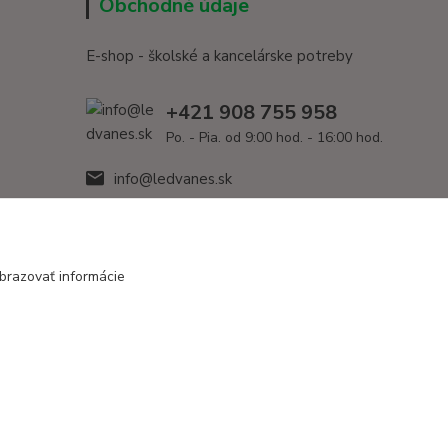
Obchodné údaje
E-shop - školské a kancelárske potreby
+421 908 755 958
Po. - Pia. od 9:00 hod. - 16:00 hod.
info@ledvanes.sk
brazovať informácie
Vytvorené na
Eshop-rychlo.sk