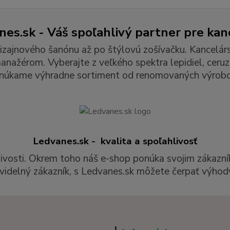
es.sk - Váš spoľahlivý partner pre kan
izajnového šanónu až po štýlovú zošívačku. Kancelár
ažérom. Vyberajte z veľkého spektra lepidiel, ceruzie
núkame výhradne sortiment od renomovaných výrobc
Ledvanes.sk - kvalita a spoľahlivosť
livosti. Okrem toho náš e-shop ponúka svojim zákazní
videlný zákazník, s Ledvanes.sk môžete čerpať výhody