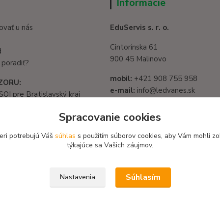
Informácie
ovať u nás
EduServis s. r. o.
Cintorínska 61
d
900 45 Malinovo
 poradiť?
mobil:
+421 908 755 958
ZORU:
e-mail:
info@ledvanes.sk
SOI pre Bratislavský kraj
web
: www.ledvanes.sk
1325/32, 821 05
Spracovanie cookies
slava - Ružinov
IČO:
56003081
582 722 03
eri potrebujú Váš
súhlas
s použitím súborov cookies, aby Vám mohli zo
DIČ:
2122156135
týkajúce sa Vašich záujmov.
Súhlasím
Nastavenia
 / Design EduServis