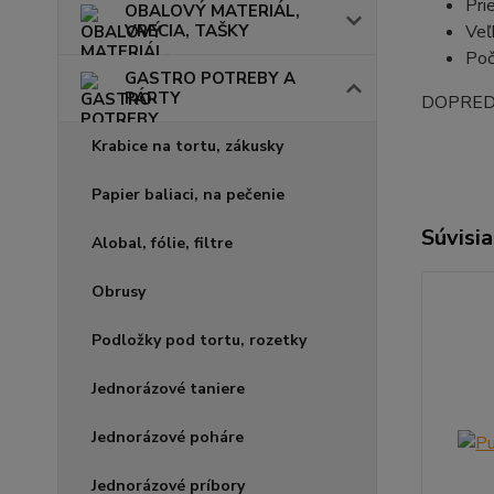
Pri
OBALOVÝ MATERIÁL,
VRECIA, TAŠKY
Veľ
Poč
GASTRO POTREBY A
PÁRTY
DOPRED
Krabice na tortu, zákusky
Papier baliaci, na pečenie
Súvisia
Alobal, fólie, filtre
Obrusy
Podložky pod tortu, rozetky
Jednorázové taniere
Jednorázové poháre
Jednorázové príbory