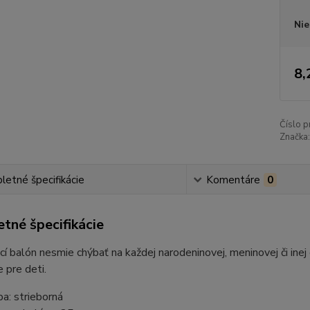
Nie
8,
Číslo p
Značka:
etné špecifikácie
Komentáre
0
tné špecifikácie
í balón nesmie chýbať na každej narodeninovej, meninovej či ine
 pre deti.
ba: strieborná