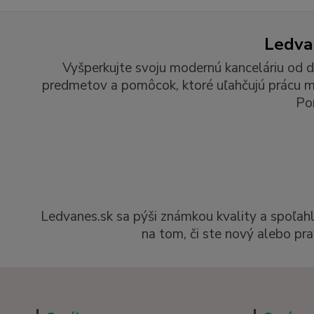
Ledvan
Vyšperkujte svoju modernú kanceláriu od d
predmetov a pomôcok, ktoré uľahčujú prácu man
Po
Ledvanes.sk sa pýši známkou kvality a spoľah
na tom, či ste nový alebo pra