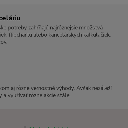
celáriu
ske potreby zahŕňajú najrôznejšie množstvá
k, flipchartu alebo kancelárskych kalkulačiek.
ov.
kom aj rôzne vernostné výhody. Avšak nezáleží
 a využívať rôzne akcie stále.