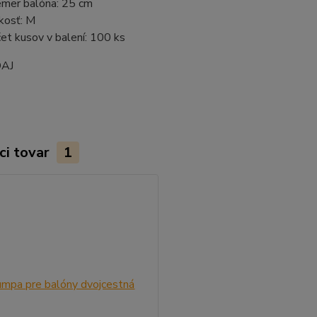
emer balóna: 25 cm
kosť: M
et kusov v balení: 100 ks
AJ
ci tovar
1