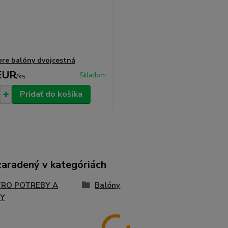
re balóny dvojcestná
EUR
Skladom
/
ks
Pridať do košíka
zaradený v kategóriách
RO POTREBY A
Balóny
Y