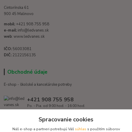
Cintorínska 61
900 45 Malinovo
mobil:
+421 908 755 958
e-mail:
info@ledvanes.sk
web
: www.ledvanes.sk
IČO:
56003081
DIČ:
2122156135
Obchodné údaje
E-shop - školské a kancelárske potreby
+421 908 755 958
Po. - Pia. od 9:00 hod. - 16:00 hod.
info@ledvanes.sk
Spracovanie cookies
Náš e-shop a partneri potrebujú Váš
súhlas
s použitím súborov