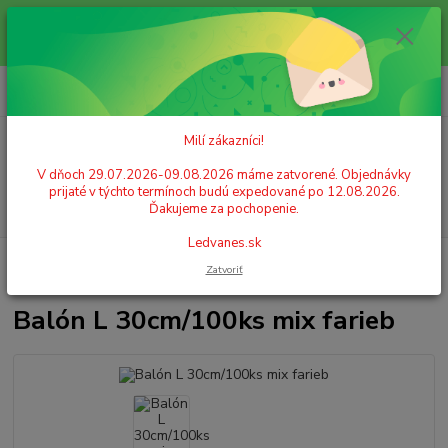
Milí zákazníci! V dňoch 29.07.2026-09.08.2026 máme zatvorené.
Objednávky prijaté v týchto termínoch budú expedované po 12.08.2026.
Ďakujeme za pochopenie. Ledvanes.sk
0
ks
+421 908 755 958
za
0,00 EUR
Po. - Pia. od 9:00 hod. - 16:00 hod.
Milí zákazníci!
Menu
V dňoch 29.07.2026-09.08.2026 máme zatvorené. Objednávky
prijaté v týchto termínoch budú expedované po 12.08.2026.
Hľadať
Ďakujeme za pochopenie.
Ledvanes.sk
Úvod
GASTRO POTREBY A PÁRTY
Balóny
Balón L 30cm/100ks mix
Zatvoriť
farieb
Balón L 30cm/100ks mix farieb