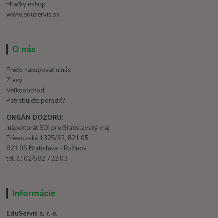
Hračky eshop
www.eduservis.sk
O nás
Prečo nakupovať u nás
Zľavy
Veľkoobchod
Potrebujete poradiť?
ORGÁN DOZORU:
Inšpektorát SOI pre Bratislavský kraj
Prievozská 1325/32, 821 05
821 05 Bratislava - Ružinov
tel. č.: 02/582 722 03
Informácie
EduServis s. r. o.