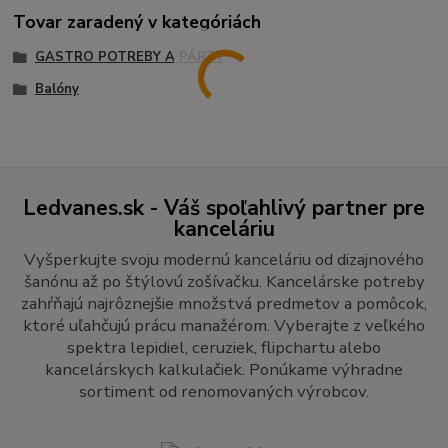
Tovar zaradený v kategóriách
GASTRO POTREBY A PÁRTY
Balóny
Ledvanes.sk - Váš spoľahlivý partner pre
kanceláriu
Vyšperkujte svoju modernú kanceláriu od dizajnového
šanónu až po štýlovú zošívačku. Kancelárske potreby
zahŕňajú najrôznejšie množstvá predmetov a pomôcok,
ktoré uľahčujú prácu manažérom. Vyberajte z veľkého
spektra lepidiel, ceruziek, flipchartu alebo
kancelárskych kalkulačiek. Ponúkame výhradne
sortiment od renomovaných výrobcov.