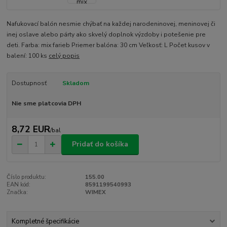
Nafukovací balón nesmie chýbať na každej narodeninovej, meninovej či
inej oslave alebo párty ako skvelý doplnok výzdoby i potešenie pre
deti. Farba: mix farieb Priemer balóna: 30 cm Veľkosť: L Počet kusov v
balení: 100 ks
celý popis
Dostupnosť
Skladom
Nie sme platcovia DPH
8,72 EUR
/
bal
Pridať do košíka
Číslo produktu:
155.00
EAN kód:
8591199540993
Značka:
WIMEX
Kompletné špecifikácie